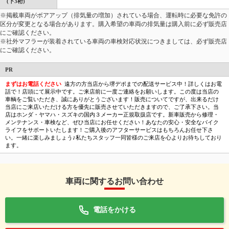
(下3桁)
※掲載車両がボアアップ（排気量の増加）されている場合、運転時に必要な免許の
区分が変更となる場合があります。購入希望の車両の排気量は購入前に必ず販売店
にご確認ください。
※社外マフラーが装着されている車両の車検対応状況につきましては、必ず販売店
にご確認ください。
PR
まずはお電話ください
遠方の方当店から堺デポまでの配送サービス中！詳しくはお電
話で！店頭にて展示中です。ご来店前に一度ご連絡をお願いします。この度は当店の
車輌をご覧いただき、誠にありがとうございます！販売についてですが、出来るだけ
当店にご来店いただける方を優先に販売させていただきますので、ご了承下さい。当
店はホンダ・ヤマハ・スズキの国内３メーカー正規取扱店です。新車販売から修理・
メンテナンス・車検など、ぜひ当店にお任せください！あなたの安心・安全なバイク
ライフをサポートいたします！ご購入後のアフターサービスはもちろんお任せ下さ
い。一緒に楽しみましょう♪私たちスタッフ一同皆様のご来店を心よりお待ちしており
ます。
車両に関するお問い合わせ
電話をかける