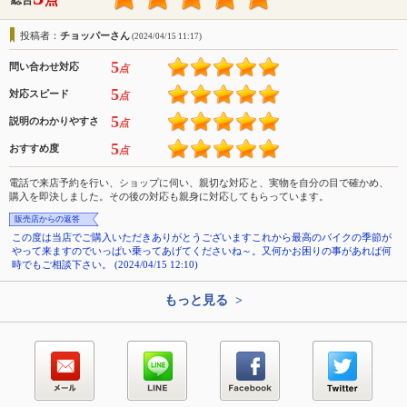
点
総合
投稿者：
チョッパーさん
(2024/04/15 11:17)
5
問い合わせ対応
点
5
対応スピード
点
5
説明のわかりやすさ
点
5
おすすめ度
点
電話で来店予約を行い、ショップに伺い、親切な対応と、実物を自分の目で確かめ、
購入を即決しました。その後の対応も親身に対応してもらっています。
販売店からの返答
この度は当店でご購入いただきありがとうございますこれから最高のバイクの季節が
やって来ますのでいっぱい乗ってあげてくださいね～。又何かお困りの事があれば何
時でもご相談下さい。 (2024/04/15 12:10)
もっと見る >