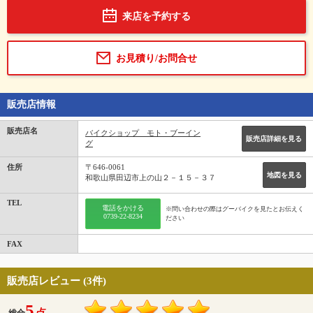
来店を予約する
お見積り/お問合せ
販売店情報
販売店名
バイクショップ モト・ブーイン
販売店詳細を見る
グ
住所
〒646-0061
地図を見る
和歌山県田辺市上の山２－１５－３７
TEL
電話をかける
※問い合わせの際はグーバイクを見たとお伝えく
0739-22-8234
ださい
FAX
販売店レビュー (3件)
5