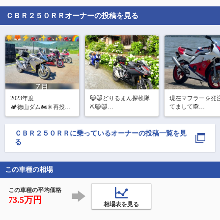
ＣＢＲ２５０ＲＲ
オーナーの投稿を見る
2023年度

😸😸どりるまん探検隊
現在マフラーを発
てまして🙈

🏕徳山ダム🏍🎇再投稿
⛏️😸😸

楽しみすぎるーー
　　　  勝手に♥番外編

中ッ再投稿中🌈🚀🛰

ーーー

 😸😸😸😸😸😸😸😸😸
届く頃には梅雨入
😸😸

ＣＢＲ２５０ＲＲ
に乗っているオーナーの投稿一覧を見
👑@60377 さん

ぁー(　˙-˙　)
る
✨@75750 さん

㈰の徳山ダムツーリン
✨@33945 さん

グ後

☀@73242 さん

隊長不在のどりるまん
🏯@97400 さん

この車種の相場
探検隊

🟣@keijiさん

第1隊員 @154379 ＆

🟠@54355
見習い隊員 imzack🦎で

この車種の平均価格
御
73.5万円
相場表を見る