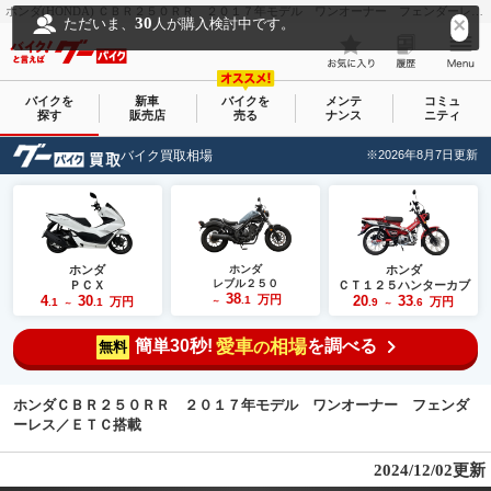
ホンダ(HONDA) ＣＢＲ２５０ＲＲ ２０１７年モデル ワンオーナー フェンダーレス／ＥＴＣ搭載｜バイクショップ モト・ブーイング｜新車・中古バイクなら【グーバイク(GooBike)】
30
ただいま、
人が購入検討中です。
バイクを
新車
バイクを
メンテ
コミュ
探す
販売店
売る
ナンス
ニティ
バイク買取相場
※2026年8月7日更新
ホンダ
ホンダ
ホンダ
レブル２５０
ＰＣＸ
ＣＴ１２５ハンターカブ
38
4
30
万円
20
33
.1
万円
万円
.1
.1
～
.9
.6
～
～
簡単30秒!
愛車
相場
を調べる
の
無料
ホンダＣＢＲ２５０ＲＲ ２０１７年モデル ワンオーナー フェンダ
ーレス／ＥＴＣ搭載
2024/12/02更新