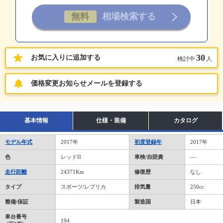
30
お気に入りに追加する
検討中
人
価格変更お知らせメールを登録する
基本情報
仕様・装備
カタログ
モデル年式
2017年
初度登録年
2017年
色
レッドII
車検/自賠責
―
走行距離
24371Km
修復歴
なし
タイプ
スポーツ/レプリカ
排気量
250cc
整備/保証
製造国
日本
車台番号
194