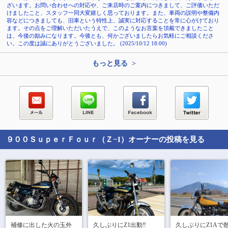
ざいます。お問い合わせへの対応や、ご来店時のご案内につきまして、ご評価いただ
けましたこと、スタッフ一同大変嬉しく思っております。また、車両の説明や整備内
容などにつきましても、旧車という特性上、誠実に対応することを常に心がけており
ます。その点をご理解いただいたうえで、このようなお言葉を頂戴できましたこと
は、今後の励みになります。今後とも、何かございましたらお気軽にご相談くださ
い。この度は誠にありがとうございました。 (2025/10/12 18:00)
もっと見る >
９００ＳｕｐｅｒＦｏｕｒ（Ｚ−I）
オーナーの投稿を見る
補修に出した火の玉外
久しぶりにZ1出動‼︎

久しぶりにZ1Aで散