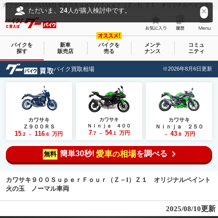
カワサキ(KAWASAKI) ９００ＳｕｐｅｒＦｏｕｒ（Ｚ－I）Ｚ１ オリジナルペイント火の玉 ノーマル車両｜ＪＴｒａｄｅ｜新車・中古バイクなら【グーバイク(GooBike)】
24
ただいま、
人が購入検討中です。
バイクを
新車
バイクを
メンテ
コミュ
探す
販売店
売る
ナンス
ニティ
バイク買取相場
※2026年8月6日更新
カワサキ
カワサキ
カワサキ
Ｎｉｎｊａ ４００
Ｚ９００ＲＳ
Ｎｉｎｊａ ２５０
7
54
15
116
万円
43
.7
.1
万円
万円
.2
.6
～
.8
～
～
簡単30秒!
愛車
相場
を調べる
の
無料
カワサキ９００ＳｕｐｅｒＦｏｕｒ（Ｚ－I）Ｚ１ オリジナルペイント
火の玉 ノーマル車両
2025/08/10更新