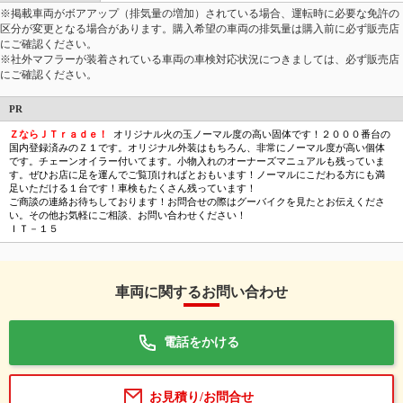
※掲載車両がボアアップ（排気量の増加）されている場合、運転時に必要な免許の
区分が変更となる場合があります。購入希望の車両の排気量は購入前に必ず販売店
にご確認ください。
※社外マフラーが装着されている車両の車検対応状況につきましては、必ず販売店
にご確認ください。
PR
ＺならＪＴｒａｄｅ！
オリジナル火の玉ノーマル度の高い固体です！２０００番台の
国内登録済みのＺ１です。オリジナル外装はもちろん、非常にノーマル度が高い個体
です。チェーンオイラー付いてます。小物入れのオーナーズマニュアルも残っていま
す。ぜひお店に足を運んでご覧頂ければとおもいます！ノーマルにこだわる方にも満
足いただける１台です！車検もたくさん残っています！
ご商談の連絡お待ちしております！お問合せの際はグーバイクを見たとお伝えくださ
い。その他お気軽にご相談、お問い合わせください！
ＩＴ－１５
車両に関するお問い合わせ
電話をかける
お見積り/お問合せ