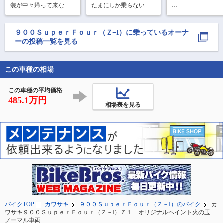
装が中々帰って来ない
たまにしか乗らないの
筑波山をバックに
ので前回の2Fタイガー
に調子がイイ👍
に入りの撮影ポイ
カラーに続いて、次は
で。

2S玉虫カラーに載せ替
９００ＳｕｐｅｒＦｏｕｒ（Ｚ−I）
に乗っているオーナ
えてます😘
ーの投稿一覧を見る
道の駅にのみやで
ゴスィーツ

この車種の相場
昨年はこのZ1もい
ろ修理して大変で
が、現在は絶好調
この車種の平均価格
485.1万円
相場表を見る
バイクTOP
カワサキ
９００ＳｕｐｅｒＦｏｕｒ（Ｚ－I）のバイク
カ
ワサキ９００ＳｕｐｅｒＦｏｕｒ（Ｚ－I）Ｚ１ オリジナルペイント火の玉
ノーマル車両