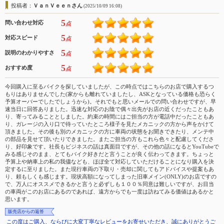
投稿者：
ＶａｎＶｅｅｎさん
(2025/10/09 16:08)
5
問い合わせ対応
点
5
対応スピード
点
5
説明のわかりやすさ
点
5
おすすめ度
点
今回購入に至るバイクを探していましたが、この時点ではこちらのお店で購入するつ
もりはありませんでした(家からも離れていましたし、ASKとなっている価格も恐らく
予算オーバーでしたでしょうから)。それでもと思いメールでの問い合わせですが、早
速当日に回答ありました。迅速な対応のお陰で偶々出先がお店の近くだったこともあ
り、寄ってみることとしました。約束の時間にはご担当の方が電話中だったこともあ
り、ガレージの入り口で待っていたところ様子を見たメカニックの方から声をかけて
頂きました。その後も別のメカニックの方に車両の状態をお聞きできたり、メンテ中
の部品を見せて頂いたりできました。またご担当の方もこれら色々と配慮してくださ
り、好印象です。社長もビジネスの話は真面目ですが、その他の話になるとYouTubeで
みる感じそのまま、とてもバイク好きだと言うことが良く伝わってきます。ちょっと
予算上や納車上の私の我儘なども、ほぼ全て対応していただけることになり購入を決
定するに至りました。また現行車両の下取り・売却に関してもアドバイスや提案もあ
り、頼もしくも感じます。現状高額になってしまった旧車メイン(ONLY)のお店ですの
で、万人にオススメできるかと言うと必ずしも１００％同意は難しいですが、お目当
の車両がこのお店にあるのであれば、遠方からでも一度は訪ねてみる価値はあるかと
思います。
販売店からの返答
この度はご購入、ならびに大変丁寧なレビューをお寄せいただき、誠にありがとうご