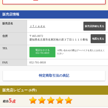
販売店情報
販売店名
ＪＴｒａｄｅ
販売店詳細を見る
住所
〒465-0072
地図を見る
愛知県名古屋市名東区牧の原３丁目１１１０番地
TEL
電話をかける
※問い合わせの際はグーバイクを見たとお伝えく
052-701-0819
ださい
FAX
052-701-0818
特定商取引法の表記
販売店レビュー (6件)
5
点
総合