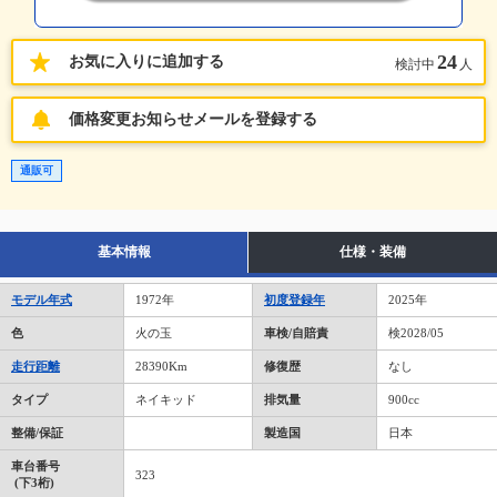
24
お気に入りに追加する
検討中
人
価格変更お知らせメールを登録する
通販可
基本情報
仕様・装備
モデル年式
1972年
初度登録年
2025年
色
火の玉
車検/自賠責
検2028/05
走行距離
28390Km
修復歴
なし
タイプ
ネイキッド
排気量
900cc
整備/保証
製造国
日本
車台番号
323
(下3桁)