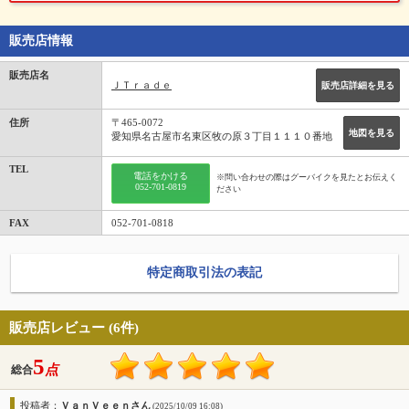
販売店情報
販売店名
ＪＴｒａｄｅ
販売店詳細を見る
住所
〒465-0072
地図を見る
愛知県名古屋市名東区牧の原３丁目１１１０番地
TEL
電話をかける
※問い合わせの際はグーバイクを見たとお伝えく
052-701-0819
ださい
FAX
052-701-0818
特定商取引法の表記
販売店レビュー (6件)
5
点
総合
投稿者：
ＶａｎＶｅｅｎさん
(2025/10/09 16:08)