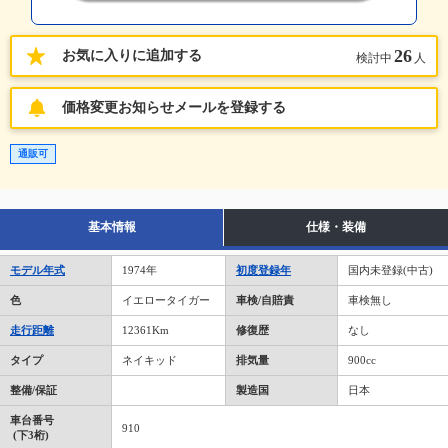
26
お気に入りに追加する
検討中
人
価格変更お知らせメールを登録する
通販可
基本情報
仕様・装備
モデル年式
1974年
初度登録年
国内未登録(中古)
色
イエロータイガー
車検/自賠責
車検無し
走行距離
12361Km
修復歴
なし
タイプ
ネイキッド
排気量
900cc
整備/保証
製造国
日本
車台番号
910
(下3桁)