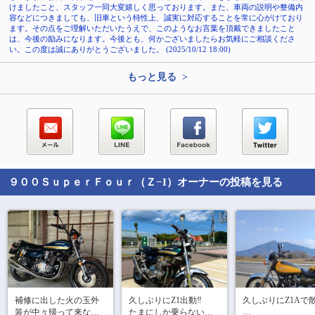
けましたこと、スタッフ一同大変嬉しく思っております。また、車両の説明や整備内
容などにつきましても、旧車という特性上、誠実に対応することを常に心がけており
ます。その点をご理解いただいたうえで、このようなお言葉を頂戴できましたこと
は、今後の励みになります。今後とも、何かございましたらお気軽にご相談くださ
い。この度は誠にありがとうございました。 (2025/10/12 18:00)
もっと見る >
９００ＳｕｐｅｒＦｏｕｒ（Ｚ−I）
オーナーの投稿を見る
補修に出した火の玉外
久しぶりにZ1出動‼︎

久しぶりにZ1Aで散
装が中々帰って来ない
たまにしか乗らないの