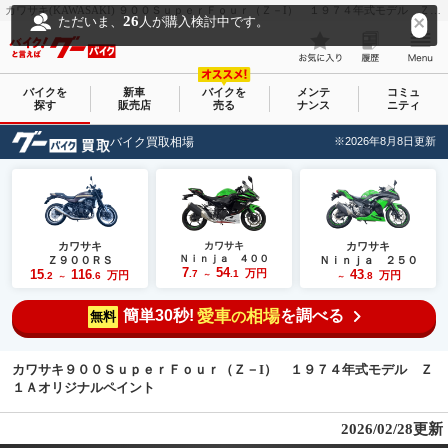
カワサキ(KAWASAKI) ９００ＳｕｐｅｒＦｏｕｒ（Ｚ－I） １９７４年式モデル Ｚ１Ａオリジナルペイント｜ＪＴｒａｄｅ｜新車・中古バイクなら【グーバイク(GooBike)】
26
ただいま、
人が購入検討中です。
バイクを
新車
バイクを
メンテ
コミュ
探す
販売店
売る
ナンス
ニティ
バイク買取相場
※2026年8月8日更新
カワサキ
カワサキ
カワサキ
Ｎｉｎｊａ ４００
Ｚ９００ＲＳ
Ｎｉｎｊａ ２５０
7
54
15
116
万円
43
.7
.1
万円
万円
.2
.6
～
.8
～
～
簡単30秒!
愛車
相場
を調べる
の
無料
カワサキ９００ＳｕｐｅｒＦｏｕｒ（Ｚ－I） １９７４年式モデル Ｚ
１Ａオリジナルペイント
2026/02/28更新