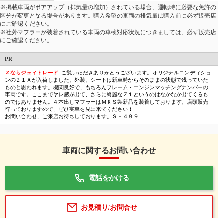
※掲載車両がボアアップ（排気量の増加）されている場合、運転時に必要な免許の
区分が変更となる場合があります。購入希望の車両の排気量は購入前に必ず販売店
にご確認ください。
※社外マフラーが装着されている車両の車検対応状況につきましては、必ず販売店
にご確認ください。
PR
Ｚならジェイトレード
ご覧いただきありがとうございます。オリジナルコンディショ
ンのＺ１Ａが入荷しました。外装、シートは新車時からそのままの状態で残っていた
ものと思われます。機関良好で、もちろんフレーム・エンジンマッチングナンバーの
車両です。ここまでヤレ感が出て、さらに綺麗なＺ１というのはなかなか出てくるも
のではありません。４本出しマフラーはＭＲＳ製新品を装着しております。店頭販売
行っておりますので、ぜひ実車を見に来てください！
お問い合わせ、ご来店お待ちしております。Ｓ－４９９
車両に関するお問い合わせ
電話をかける
お見積り/お問合せ