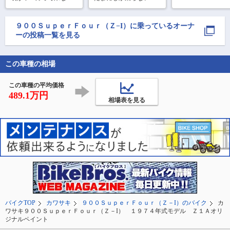
筑波山をバックに
ので前回の2Fタイガー
に調子がイイ👍
に入りの撮影ポイ
カラーに続いて、次は
で。

2S玉虫カラーに載せ替
９００ＳｕｐｅｒＦｏｕｒ（Ｚ−I）
に乗っているオーナ
えてます😘
ーの投稿一覧を見る
道の駅にのみやで
ゴスィーツ

この車種の相場
昨年はこのZ1もい
ろ修理して大変で
が、現在は絶好調
この車種の平均価格
489.1万円
相場表を見る
バイクTOP
カワサキ
９００ＳｕｐｅｒＦｏｕｒ（Ｚ－I）のバイク
カ
ワサキ９００ＳｕｐｅｒＦｏｕｒ（Ｚ－I） １９７４年式モデル Ｚ１Ａオリ
ジナルペイント