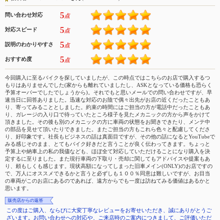
5
問い合わせ対応
点
5
対応スピード
点
5
説明のわかりやすさ
点
5
おすすめ度
点
今回購入に至るバイクを探していましたが、この時点ではこちらのお店で購入するつ
もりはありませんでした(家からも離れていましたし、ASKとなっている価格も恐らく
予算オーバーでしたでしょうから)。それでもと思いメールでの問い合わせですが、早
速当日に回答ありました。迅速な対応のお陰で偶々出先がお店の近くだったこともあ
り、寄ってみることとしました。約束の時間にはご担当の方が電話中だったこともあ
り、ガレージの入り口で待っていたところ様子を見たメカニックの方から声をかけて
頂きました。その後も別のメカニックの方に車両の状態をお聞きできたり、メンテ中
の部品を見せて頂いたりできました。またご担当の方もこれら色々と配慮してくださ
り、好印象です。社長もビジネスの話は真面目ですが、その他の話になるとYouTubeで
みる感じそのまま、とてもバイク好きだと言うことが良く伝わってきます。ちょっと
予算上や納車上の私の我儘なども、ほぼ全て対応していただけることになり購入を決
定するに至りました。また現行車両の下取り・売却に関してもアドバイスや提案もあ
り、頼もしくも感じます。現状高額になってしまった旧車メイン(ONLY)のお店ですの
で、万人にオススメできるかと言うと必ずしも１００％同意は難しいですが、お目当
の車両がこのお店にあるのであれば、遠方からでも一度は訪ねてみる価値はあるかと
思います。
販売店からの返答
この度はご購入、ならびに大変丁寧なレビューをお寄せいただき、誠にありがとうご
ざいます。お問い合わせへの対応や、ご来店時のご案内につきまして、ご評価いただ