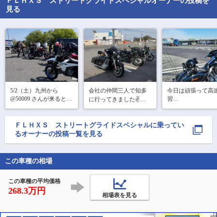
ＦＬＨＸＳ ストリートグライドスペシャル
オーナーの投稿を
見る
5/2（土）九州から
会社の仲間三人で知多
今日は頑張って高
@50009 さんが来るとい
習

に行ってきました✌️

う事で@128118 さんが
横風風速七㍍はさ
@60735 さんが投稿して
企画した琵琶湖ツーリ
に煽られました(^-^
いた､とんぱ〜れ&海の
ングに参加しました😀

ＦＬＨＸＳ ストリートグライドスペシャル
に乗ってい
ドラゴンに行ってきま
mataoさんと､しばしばた
るオーナーの投稿一覧を見る
した。注文の仕方が分
かさんが岡山まで親
からず店主の人に聞い
父　ライダーさんを迎
て注文しました｡チャー
えに行き夜中走っ
シューラーメン大盛り
この車種の相場
を食べ
この車種の平均価格
268.3万円
相場表を見る