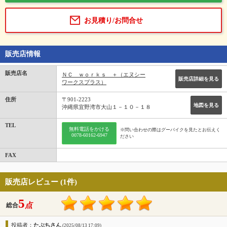
お見積り/お問合せ
販売店情報
販売店名
ＮＣ ｗｏｒｋｓ ＋（エヌシー
販売店詳細を見る
ワークスプラス）
住所
〒901-2223
地図を見る
沖縄県宜野湾市大山１－１０－１８
TEL
無料電話をかける
※問い合わせの際はグーバイクを見たとお伝えく
0078-60162-6947
ださい
FAX
販売店レビュー (1件)
5
点
総合
投稿者：
たぶちさん
(2025/08/13 17:09)