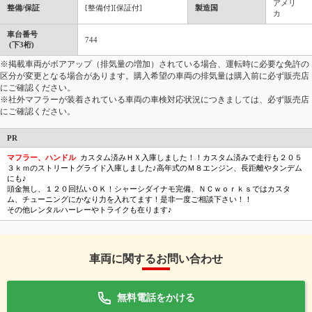
アメリ
整備/保証
[整備付][保証付]
製造国
カ
車台番号
744
(下3桁)
※掲載車両がボアアップ（排気量の増加）されている場合、運転時に必要な免許の
区分が変更となる場合があります。購入希望の車両の排気量は購入前に必ず販売店
にご確認ください。
※社外マフラーが装着されている車両の車検対応状況につきましては、必ず販売店
にご確認ください。
PR
マフラー、ハンドル
カスタム済みＨＸ入庫しました！！カスタム済みで走行も２０５
３ｋｍのストリートグライド入庫しました♪高年式のＭ８エンジン、長距離やタンデム
にも♪
頭金無し、１２０回払いＯＫ！シャーシダイナモ完備、ＮＣｗｏｒｋｓではカスタ
ム、チューニングにかなり力を入れてます！是非一度ご相談下さい！！
その他レンタルハーレーやトライクも在ります♪
車両に関するお問い合わせ
無料電話をかける