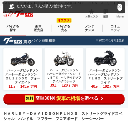
ＨＡＲＬＥＹ－ＤＡＶＩＤＳＯＮ(HARLEY-DAVIDSON) ＦＬＨＸＳ ストリートグライドスペシャル ハンドル マフラー フロアボード シーシーバー｜ＮＣ ｗｏｒｋｓ ＋（エヌシーワークスプラス）｜新車・中古バイクなら【グーバイク(GooBike)】
7
ただいま、
人が購入検討中です。
バイクを
新車
バイクを
メンテ
コミュ
探す
販売店
売る
ナンス
ニティ
バイク買取相場
※2026年8月7日更新
ハーレーダビッドソン
ハーレーダビッドソン
ハーレーダビッドソン
ハーレーダビッドソン Ｆ
ハーレーダビッドソン
ハーレーダビッドソン
ＬＳＴＣ ヘリテイジソフ
ＸＬ１２００Ｘ フォー
ＦＬＨＸ ストリートグ
テイルクラシック
ティエイト
ライド
39
129
万円
.2
.3
11
145
40
192
～
万円
万円
.4
.9
.9
.4
～
～
簡単30秒!
愛車
相場
を調べる
の
無料
ＨＡＲＬＥＹ－ＤＡＶＩＤＳＯＮＦＬＨＸＳ ストリートグライドスペ
シャル ハンドル マフラー フロアボード シーシーバー