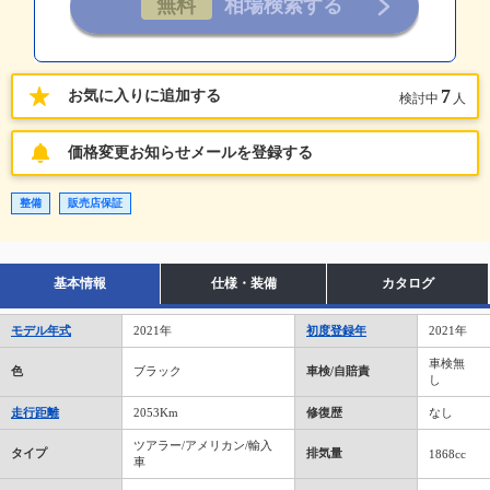
7
お気に入りに追加する
検討中
人
価格変更お知らせメールを登録する
整備
販売店保証
基本情報
仕様・装備
カタログ
モデル年式
2021年
初度登録年
2021年
車検無
色
ブラック
車検/自賠責
し
走行距離
2053Km
修復歴
なし
ツアラー/アメリカン/輸入
タイプ
排気量
1868cc
車