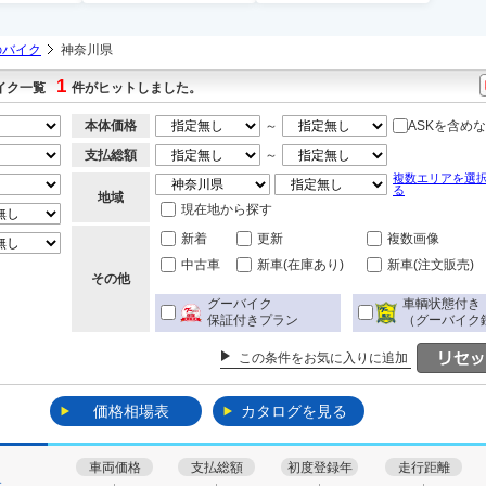
のバイク
神奈川県
1
バイク一覧
件がヒットしました。
本体価格
～
ASKを含め
支払総額
～
複数エリアを選
る
地域
現在地から探す
新着
更新
複数画像
中古車
新車(在庫あり)
新車(注文販売)
その他
グーバイク
車輌状態付き
保証付きプラン
（グーバイク
この条件をお気に入りに追加
価格相場表
カタログを見る
車両価格
支払総額
初度登録年
走行距離
す