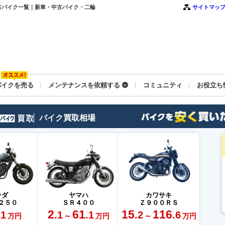
中古バイク一覧｜新車・中古バイク・二輪
サイトマッ
バイクを売る
メンテナンスを依頼する
コミュニティ
お役立ち
バイク買取相場
ンダ
ヤマハ
カワサキ
２５０
ＳＲ４００
Ｚ９００ＲＳ
2
61
15
116
.1
.1
.1
.2
.6
～
～
万円
万円
万円