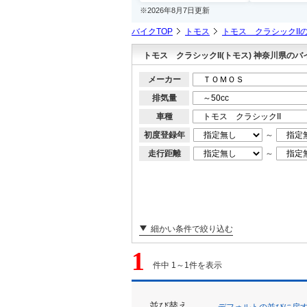
※2026年8月7日更新
バイクTOP
トモス
トモス クラシックII
トモス クラシックII(トモス) 神奈川県の
メーカー
排気量
車種
初度登録年
～
走行距離
～
細かい条件で絞り込む
1
件中 1～1件を表示
並び替え
デフォルトの並びに戻