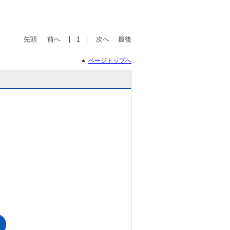
先頭
前へ
1
次へ
最後
ページトップへ
で
相場をチェック！
車種選択するだけ、かんたん相場検索
まずはメーカーを選択する
排気量
車種
型式(任意)
走行距離(任意)