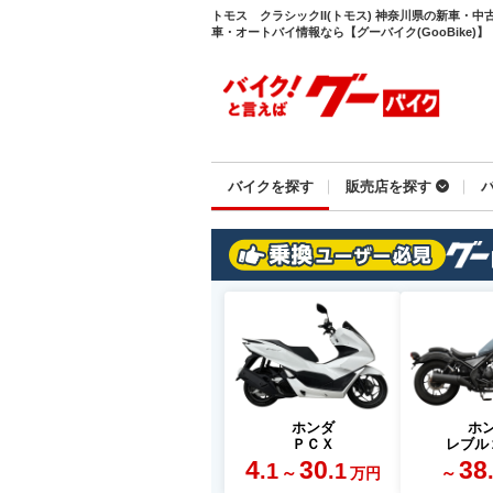
トモス クラシックII(トモス) 神奈川県の新車・
車・オートバイ情報なら【グーバイク(GooBike)】
バイクを探す
販売店を探す
ホンダ
ホ
ＰＣＸ
レブル
4
30
38
.1
.1
～
～
万円