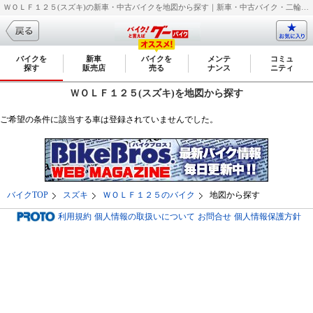
ＷＯＬＦ１２５(スズキ)の新車・中古バイクを地図から探す｜新車・中古バイク・二輪車・オートバイ情報なら【グーバイク(GooBike)】
バイクを
新車
バイクを
メンテ
コミュ
探す
販売店
売る
ナンス
ニティ
ＷＯＬＦ１２５(スズキ)を地図から探す
ご希望の条件に該当する車は登録されていませんでした。
バイクTOP
スズキ
ＷＯＬＦ１２５のバイク
地図から探す
利用規約
個人情報の取扱いについて
お問合せ
個人情報保護方針