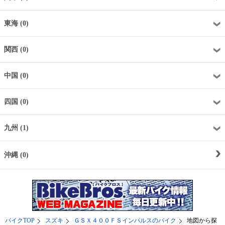
東海 (0)
関西 (0)
中国 (0)
四国 (0)
九州 (1)
沖縄 (0)
バイクTOP
スズキ
ＧＳＸ４００ＦＳインパルスのバイク
地図から探