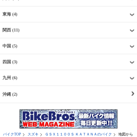
東海 (4)
関西 (11)
中国 (5)
四国 (3)
九州 (6)
沖縄 (2)
バイクTOP
スズキ
ＧＳＸ１１００Ｓ ＫＡＴＡＮＡのバイク
地図から