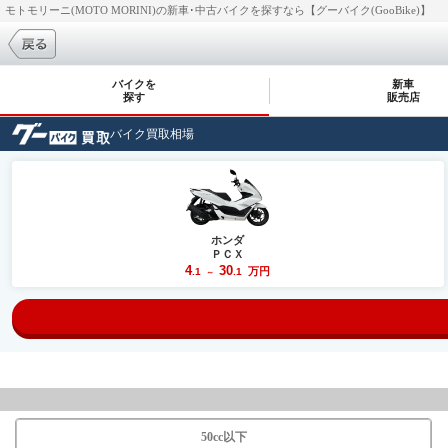
モトモリーニ(MOTO MORINI)の新車･中古バイクを探すなら【グーバイク(GooBike)】
バイクを
新車
探す
販売店
バイク買取相場
ホンダ
ＰＣＸ
4
30
万円
.1
.1
～
50cc以下