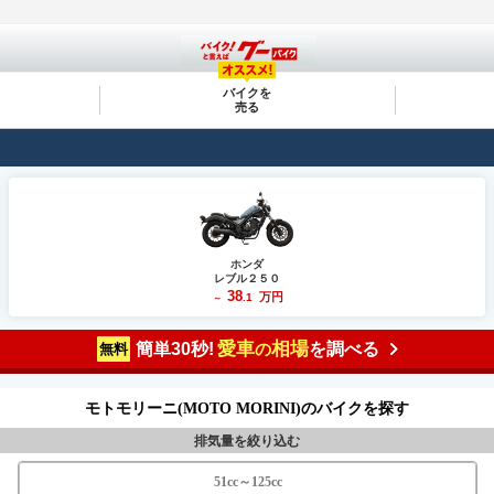
バイクを
売る
ホンダ
レブル２５０
38
万円
.1
～
愛車
相場
簡単30秒!
を調べる
の
無料
モトモリーニ(MOTO MORINI)のバイクを探す
排気量を絞り込む
51cc～125cc