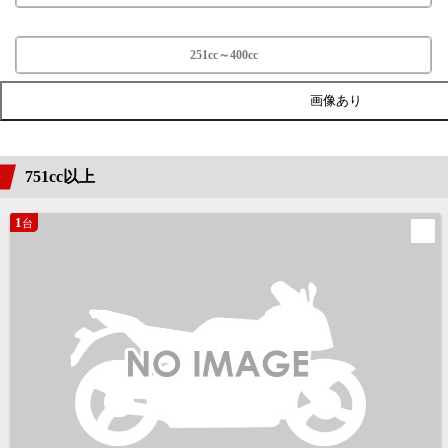
251cc～400cc
画像あり
751cc以上
1
台