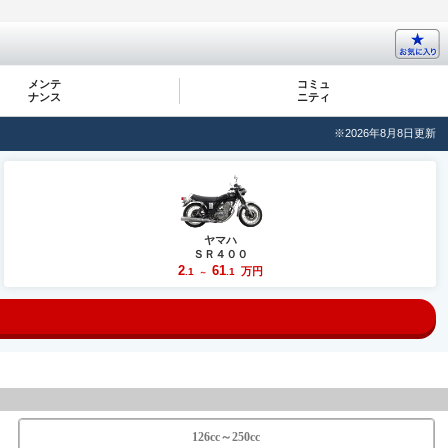
メンテ
コミュ
ナンス
ニティ
※2026年8月8日更新
ヤマハ
ＳＲ４００
2
61
万円
.1
.1
～
126cc～250cc