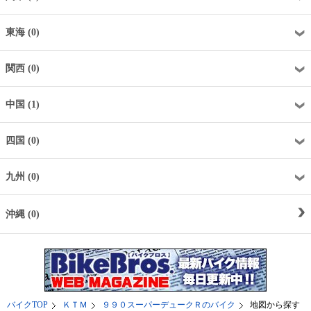
東海 (0)
関西 (0)
中国 (1)
四国 (0)
九州 (0)
沖縄 (0)
バイクTOP
ＫＴＭ
９９０スーパーデュークＲのバイク
地図から探す