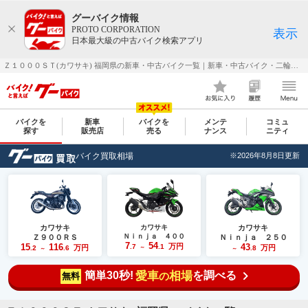
グーバイク情報
PROTO CORPORATION
表示
日本最大級の中古バイク検索アプリ
Ｚ１０００ＳＴ(カワサキ) 福岡県の新車・中古バイク一覧｜新車・中古バイク・二輪車・オートバイ情報なら【グーバイク(GooBike)】
バイクを
新車
バイクを
メンテ
コミュ
探す
販売店
売る
ナンス
ニティ
バイク買取相場
※2026年8月8日更新
カワサキ
カワサキ
カワサキ
Ｎｉｎｊａ ４００
Ｚ９００ＲＳ
Ｎｉｎｊａ ２５０
7
54
15
116
万円
43
.7
.1
万円
万円
.2
.6
～
.8
～
～
簡単30秒!
愛車
相場
を調べる
の
無料