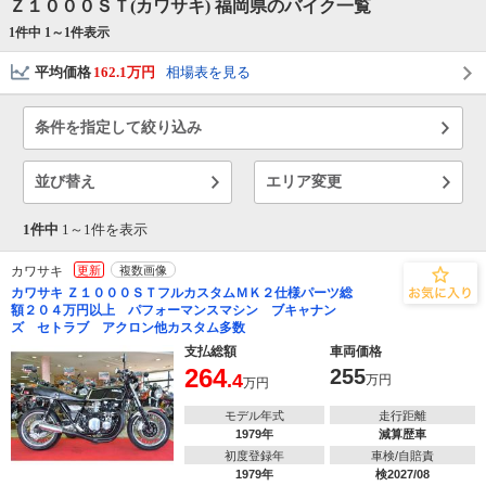
Ｚ１０００ＳＴ(カワサキ) 福岡県のバイク一覧
1件中 1～
1
件表示
平均価格
162.1万円
相場表を見る
条件を指定して絞り込み
並び替え
エリア変更
1件中
1～
1
件を表示
カワサキ
更新
複数画像
カワサキ Ｚ１０００ＳＴフルカスタムＭＫ２仕様パーツ総
額２０４万円以上 パフォーマンスマシン ブキャナン
ズ セトラブ アクロン他カスタム多数
で
相場をチェック！
車種選択するだけ、かんたん相場検索
支払総額
車両価格
264
255
.4
万円
万円
まずはメーカーを選択する
モデル年式
走行距離
排気量
1979年
減算歴車
初度登録年
車検/自賠責
1979年
検2027/08
車種