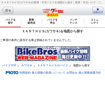
ＸＡＮＴＨＵＳ(カワサキ)の新車・中古バイクを地図から探す｜新車・中古バイク・二輪車・オートバイ情報なら【グーバイク(GooBike)】
バイクを
新車
バイクを
メンテ
コミュ
探す
販売店
売る
ナンス
ニティ
ＸＡＮＴＨＵＳ(カワサキ)を地図から探す
ご希望の条件に該当する車は登録されていませんでした。
バイクTOP
カワサキ
ＸＡＮＴＨＵＳのバイク
地図から探す
利用規約
個人情報の取扱いについて
お問合せ
個人情報保護方針