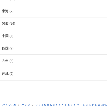
東海 (7)
関西 (20)
中国 (0)
四国 (2)
九州 (4)
沖縄 (2)
バイクTOP
ホンダ
ＣＢ４００Ｓｕｐｅｒ Ｆｏｕｒ ＶＴＥＣ ＳＰＥＣ３の