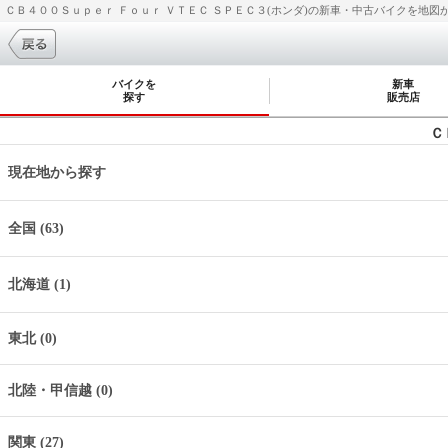
ＣＢ４００Ｓｕｐｅｒ Ｆｏｕｒ ＶＴＥＣ ＳＰＥＣ３(ホンダ)の新車・中古バイクを地図か
バイクを
新車
探す
販売店
Ｃ
現在地から探す
全国 (63)
北海道 (1)
東北 (0)
北陸・甲信越 (0)
関東 (27)