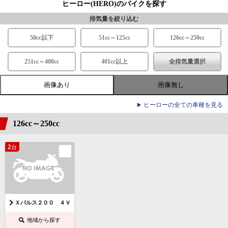
ヒーロー(HERO)のバイクを探す
排気量を絞り込む
50cc以下
51cc～125cc
126cc～250cc
251cc～400cc
401cc以上
全排気量選択
画像あり
画像無し
ヒーローの全ての車種を見る
126cc～250cc
2
台
Ｘパルス２００ ４Ｖ
地域から探す