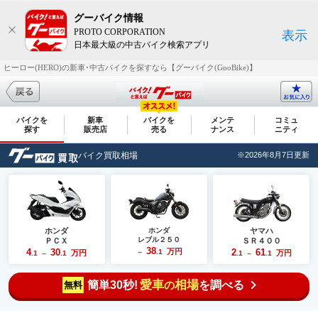
グーバイク情報
PROTO CORPORATION
表示
日本最大級の中古バイク検索アプリ
ヒーロー(HERO)の新車･中古バイクを探すなら【グーバイク(GooBike)】
バイクを
新車
バイクを
メンテ
コミュ
探す
販売店
売る
ナンス
ニティ
バイク買取相場
※2026年8月7日更新
ホンダ
ホンダ
ヤマハ
レブル２５０
ＰＣＸ
ＳＲ４００
38
4
30
万円
2
61
.1
万円
万円
.1
.1
～
.1
.1
～
～
愛車
相場
簡単30秒!
を調べる
の
無料