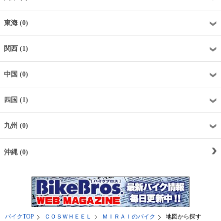
東海 (0)
関西 (1)
中国 (0)
四国 (1)
九州 (0)
沖縄 (0)
バイクTOP
ＣＯＳＷＨＥＥＬ
ＭＩＲＡＩのバイク
地図から探す