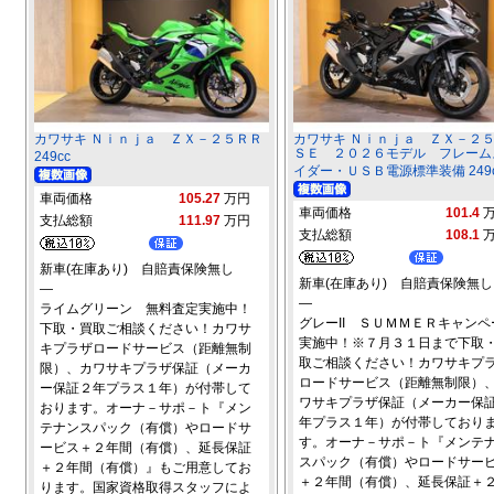
カワサキ Ｎｉｎｊａ ＺＸ－２５ＲＲ
カワサキ Ｎｉｎｊａ ＺＸ－
ＳＥ ２０２６モデル フレーム
249cc
イダー・ＵＳＢ電源標準装備 249c
車両価格
105.27
万円
車両価格
101.4
支払総額
111.97
万円
支払総額
108.1
新車(在庫あり) 自賠責保険無し
新車(在庫あり) 自賠責保険無し
―
―
ライムグリーン 無料査定実施中！
グレーII ＳＵＭＭＥＲキャンペ
下取・買取ご相談ください！カワサ
実施中！※７月３１日まで下取
キプラザロードサービス（距離無制
取ご相談ください！カワサキプ
限）、カワサキプラザ保証（メーカ
ロードサービス（距離無制限）
ー保証２年プラス１年）が付帯して
ワサキプラザ保証（メーカー保
おります。オーナ－サポ－ト『メン
年プラス１年）が付帯しており
テナンスパック（有償）やロードサ
す。オーナ－サポ－ト『メンテ
ービス＋２年間（有償）、延長保証
スパック（有償）やロードサー
＋２年間（有償）』もご用意してお
＋２年間（有償）、延長保証＋
ります。国家資格取得スタッフによ