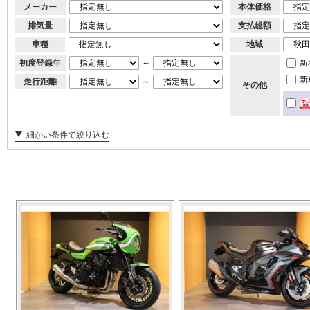
メーカー
本体価格
排気量
支払総額
車種
地域
初度登録年
～
新
新
走行距離
～
その他
細かい条件で絞り込む