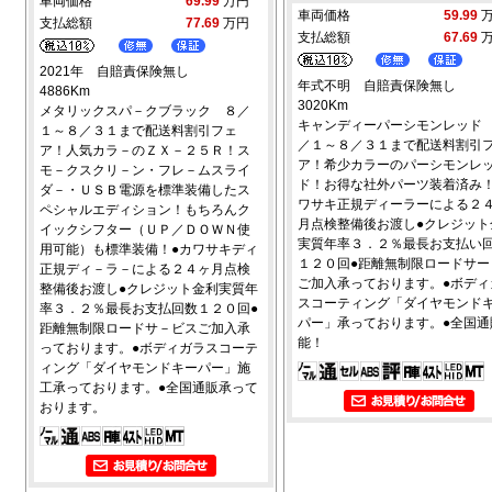
車両価格
69.99
万円
車両価格
59.99
支払総額
77.69
万円
支払総額
67.69
2021年 自賠責保険無し
年式不明 自賠責保険無し
4886Km
3020Km
メタリックスパ－クブラック ８／
キャンディーパーシモンレッド
１～８／３１まで配送料割引フェ
／１～８／３１まで配送料割引
ア！人気カラ－のＺＸ－２５Ｒ！ス
ア！希少カラーのパーシモンレ
モ－クスクリ－ン・フレ－ムスライ
ド！お得な社外パーツ装着済み！
ダ－・ＵＳＢ電源を標準装備したス
ワサキ正規ディーラーによる２
ペシャルエディション！もちろんク
月点検整備後お渡し●クレジット
イックシフター（ＵＰ／ＤＯＷＮ使
実質年率３．２％最長お支払い
用可能）も標準装備！●カワサキディ
１２０回●距離無制限ロードサー
正規ディ－ラ－による２４ヶ月点検
ご加入承っております。●ボディ
整備後お渡し●クレジット金利実質年
スコーティング「ダイヤモンド
率３．２％最長お支払回数１２０回●
パー」承っております。●全国通
距離無制限ロードサ－ビスご加入承
能！
っております。●ボディガラスコーテ
ィング「ダイヤモンドキーパー」施
工承っております。●全国通販承って
おります。