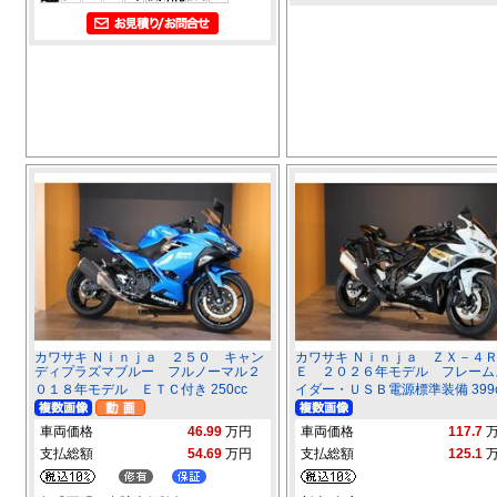
カワサキ Ｎｉｎｊａ ２５０ キャン
カワサキ Ｎｉｎｊａ ＺＸ－４
ディプラズマブルー フルノーマル２
Ｅ ２０２６年モデル フレーム
０１８年モデル ＥＴＣ付き 250cc
イダー・ＵＳＢ電源標準装備 399c
車両価格
46.99
万円
車両価格
117.7
支払総額
54.69
万円
支払総額
125.1