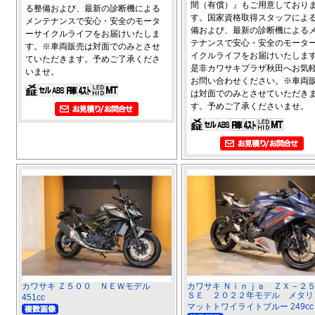
間（有償）』もご用意しており
る整備および、最新の診断機による
す。国家資格取得スタッフによ
メンテナンスで安心・安全のモータ
備および、最新の診断機による
ーサイクルライフをお届けいたしま
テナンスで安心・安全のモータ
す。※車両販売は対面でのみとさせ
イクルライフをお届けいたしま
ていただきます。予めご了承くださ
是非カワサキプラザ秋田へお気
いませ。
お問い合わせください。※車両
は対面でのみとさせていただき
す。予めご了承くださいませ。
カワサキ Ｚ５００ ＮＥＷモデル
カワサキ Ｎｉｎｊａ ＺＸ－
ＳＥ ２０２２年モデル メタリ
451cc
マットトワイライトブルー 249cc