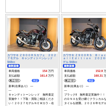
カワサキ Ｚ９００ＲＳカフェ ２０２
カワサキ Ｚ９００ＲＳ Ｂｌａ
７モデル キャンディトーンレッド
ａｌｌＥｄｉｔｉｏｎ ２０２６
948cc
デル 948cc
車両価格
154
万円
車両価格
152.9
支払総額
161.4
万円
支払総額
160.31
新車(在庫あり) ―
新車(在庫あり) ―
―
―
キャンディトーンレッド 無料査定
ブラックII 無料査定実施中！！
実施中！！下取・買取ご相談くださ
のＤＮＡを受け継ぐクラシカル
い！２０２７モデルＮＥＷカラ－在
タイルを踏襲。２０２６年モデ