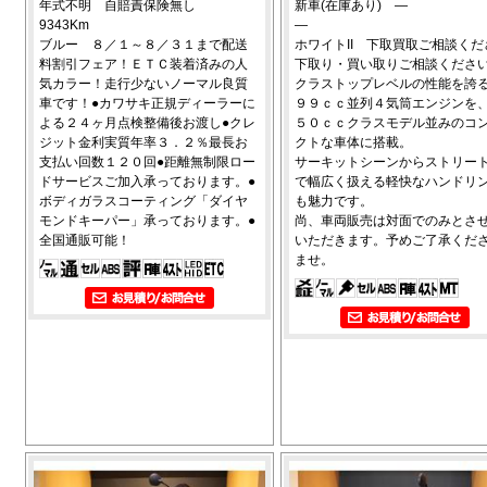
年式不明 自賠責保険無し
新車(在庫あり) ―
9343Km
―
ブルー ８／１～８／３１まで配送
ホワイトII 下取買取ご相談くだ
料割引フェア！ＥＴＣ装着済みの人
下取り・買い取りご相談くださ
気カラー！走行少ないノーマル良質
クラストップレベルの性能を誇
車です！●カワサキ正規ディーラーに
９９ｃｃ並列４気筒エンジンを
よる２４ヶ月点検整備後お渡し●クレ
５０ｃｃクラスモデル並みのコ
ジット金利実質年率３．２％最長お
クトな車体に搭載。
支払い回数１２０回●距離無制限ロー
サーキットシーンからストリー
ドサービスご加入承っております。●
で幅広く扱える軽快なハンドリ
ボディガラスコーティング「ダイヤ
も魅力です。
モンドキーパー」承っております。●
尚、車両販売は対面でのみとさ
全国通販可能！
いただきます。予めご了承くだ
ませ。