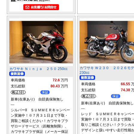
カワサキ Ｗ２３０ ２０２６モ
カワサキ Ｎｉｎｊａ ２５０ 250cc
230cc
車両価格
72.6
万円
車両価格
66.55
支払総額
80.43
万円
支払総額
74.38
新車(在庫あり) 自賠責保険無し
新車(在庫あり) 自賠責保険無し
―
―
シルバーII ＳＵＭＭＥＲキャンペー
レッド ＳＵＭＭＥＲキャンペ
ン実施中！※７月３１日まで下取・
実施中！※７月３１日まで買取
買取ご相談ください！カワサキプラ
取りご相談ください！クラシカ
ザロードサービス（距離無制限）、
デザインと扱いやすい走行性能
カワサキプラザ保証（メーカー保証