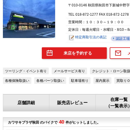
〒010-0146 秋田県秋田市下新城中野
TEL 018-872-1277 FAX 018-872-1278
営業時間：１０：３０～１９：００
定休日：毎週火曜日・水曜日・8/10～8
特定商取引法の表記
認証工場
来店を予約する
ツーリング・イベント有り
メールサービス有り
クレジット・ローン取
各種保険取扱い
各種パーツ取扱い
駐車場有り
屋内展示
買取り
在庫一覧
店舗詳細
販売店レビュー
（一覧表示
40
カワサキプラザ秋田 のバイクで
件がヒットしました。