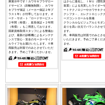
庫展示中です！カワサキプラザロー
はさらに進化し、ＩＭＵ（慣性
ドサービス（距離無制限）、カワサ
装置）による充実したライダー
キプラザ保証（メーカー保証２年プ
ートテクノロジーやカワサキク
ラス１年）が付帯しております。オ
クシフタ－、エレクトロニック
ーナ－サポ－ト『ロードサービス＋
ーズコントロールを装備
２年間（有償）、延長保証＋２年間
クラシカルなビジュアルとモダ
（有償）』もご用意しております。
走りを高い次元でバランスさせ
国家資格取得スタッフによる整備お
ます。
よび、最新の診断機によるメンテナ
尚、車両販売は対面でのみとさ
ンスで安心・安全のモーターサイク
いただきます。予めご了承くだ
ルライフをお届けいたします。※車
ませ。
両販売は対面でのみとさせていただ
きます。予めご了承くださいませ。