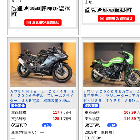
ます！
ませ。
カワサキ Ｎｉｎｊａ ＺＸ－４Ｒ Ｓ
カワサキ Ｚ９００ＲＳカフェ 
Ｅ ２０２６モデル フレームスライ
９年モデル ラジエーターコアガ
ダー ＵＳＢ電源 標準装備 399cc
ド・ＵＳＢ ＴＹＰＥ－Ａ 948cc
車両価格
117.7
万円
車両価格
107.99
支払総額
125.1
万円
支払総額
116.89
新車(在庫あり) ―
2019年 車検無し
―
13130Km