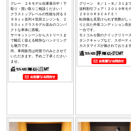
グレー ２６モデル在庫展示中！下
グリーン ８／１～８／３１ま
取り・買い取りご相談ください！
送料割引フェア！２０１９年モ
クラストップレベルの性能を誇る３
Ｚ９００ＲＳＣＡＦＥ！
９９ｃｃ並列４気筒エンジンを、２
転倒傷も見受けられず色艶がし
５０ｃｃクラスモデル並みのコンパ
りと出た外装コンディション良
クトな車体に搭載。
一台です。
サーキットシーンからストリートま
モトコルセ製のクイックリリー
で幅広く扱える軽快なハンドリング
タンクキャップなど、スポーテ
も魅力です。
カスタマイズが施されておりま
尚、車両販売は対面でのみとさせて
いただきます。予めご了承ください
ませ。