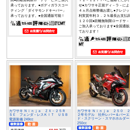
承っております。●ボディガラスコー
せ●カワサキ正規ディ－ラ－によ
ティング「ダイヤモンドキーパー」
４ヵ月点検整備お渡し●クレジッ
承っております。●全国通販可能！
利実質年利３．２％最長お支払
１２０回●距離無制限ロードサ－
ご加入承っております●全国通販
ております！
カワサキ Ｎｉｎｊａ ＺＸ－２５Ｒ
カワサキ Ｎｉｎｊａ ２５０ 
ＳＥ フェンダ－レスＫＩＴ ＵＳＢ
２年モデル 社外レバー＆バーエ
ド・スクリーン・スマホホルダー
電源装備 249cc
250cc