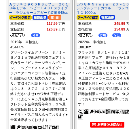
カワサキ Ｚ９００ＲＳカフェ ２０１
カワサキ Ｎｉｎｊａ ＺＸ－
９年モデル ベビーＦＡＣＥスライダ
シングルシートカウル・ドラレコ
ー ラジエターコアガード装備 948cc
ＴＣ 1000cc
車両価格
117.99
万円
車両価格
245.99
支払総額
126.89
万円
支払総額
254.89
2019年 車検無し
2022年 車検無し
4544Km
1801Km
グリーンライムグリーン ８／１～
ブラックII ８／１～８／３１ま
８／３１まで配送料割引フェア！人
送料割引フェア！走行わずか１
気カラー「ビンテージライムグリー
１キロ！カワサキ旗艦モデルの
ン」！ベビーｆａｃｅスライダー、
車！在庫確認は０１８－８７２
ラジエターコアガード装着済み！走
２７７へご連絡くださいませ●カ
行距離も少ない魅力のカフェ！下取
キ正規ディ－ラ－による２４ヵ
り、買取りご相談下さい！在庫確認
検整備お渡し●クレジット金利実
は０１８－８７２－１２７７へご連
利３．２％最長お支払回数１２０
絡くださいませ●カワサキ正規ディ－
距離無制限ロードサ－ビスご加
ラ－による２４ヵ月点検整備お渡し●
っております●全国通販承ってお
クレジット金利実質年利３．２％最
す！
長お支払回数１２０回●距離無制限ロ
ードサ－ビスご加入承っております●
全国通販承っております！