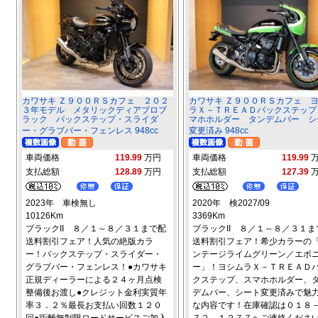
カワサキ Ｚ９００ＲＳカフェ ２０２
カワサキ Ｚ９００ＲＳカフェ 
３年モデル メタリックディアブロブ
ラＸ－ＴＲＥＡＤバックステップ
ラック バックステップ・スライダ
マホホルダー タンデムバー シ
ー・グラブバー・フェンレス 948cc
変更済み 948cc
車両価格
119.99
万円
車両価格
119.99
支払総額
128.89
万円
支払総額
127.39
2023年 車検無し
2020年 検2027/09
10126Km
3369Km
ブラックII ８／１～８／３１まで配
ブラックII ８／１～８／３１ま
送料割引フェア！人気の絶版カラ
送料割引フェア！希少カラーの
ー！バックステップ・スライダー・
ンテージライムグリーン／エボ
グラブバー・フェンレス！●カワサキ
ー」！ヨシムラＸ－ＴＲＥＡＤ
正規ディーラーによる２４ヶ月点検
クステップ、スマホホルダー、
整備後お渡し●クレジット金利実質年
デムバー、シート変更済みで魅
率３．２％最長お支払い回数１２０
な内容です！在庫確認は０１８
回●距離無制限ロードサービスご加入
７２－１２７７へご連絡くださ