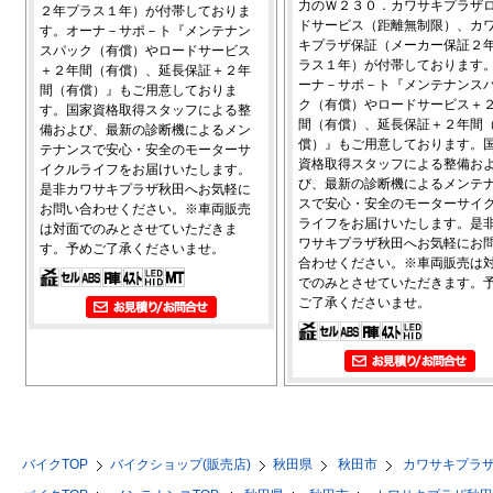
力のＷ２３０．カワサキプラザ
２年プラス１年）が付帯しておりま
ドサービス（距離無制限）、カ
す。オーナ－サポ－ト『メンテナン
キプラザ保証（メーカー保証２
スパック（有償）やロードサービス
ラス１年）が付帯しております
＋２年間（有償）、延長保証＋２年
ーナ－サポ－ト『メンテナンス
間（有償）』もご用意しておりま
ク（有償）やロードサービス＋
す。国家資格取得スタッフによる整
間（有償）、延長保証＋２年間
備および、最新の診断機によるメン
償）』もご用意しております。
テナンスで安心・安全のモーターサ
資格取得スタッフによる整備お
イクルライフをお届けいたします。
び、最新の診断機によるメンテ
是非カワサキプラザ秋田へお気軽に
スで安心・安全のモーターサイ
お問い合わせください。※車両販売
ライフをお届けいたします。是
は対面でのみとさせていただきま
ワサキプラザ秋田へお気軽にお
す。予めご了承くださいませ。
合わせください。※車両販売は
でのみとさせていただきます。
ご了承くださいませ。
バイクTOP
バイクショップ(販売店)
秋田県
秋田市
カワサキプラ