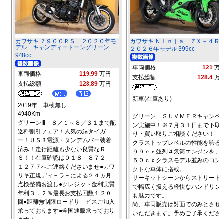
カワサキ Ｚ９００ＲＳ ２０２０年モ
カワサキ Ｎｉｎｊａ ＺＸ－
デル キャンディートーングリーン
２０２６年モデル 399cc
948cc
車両価格
121
車両価格
119.99
万円
支払総額
128.4
支払総額
128.89
万円
新車(在庫あり) ―
2019年 車検無し
―
4940Km
グリーン ＳＵＭＭＥＲキャン
グリーンIII ８／１～８／３１まで配
ン実施中！※７月３１日まで下
送料割引フェア！人気の緑タイガ
り・買い取りご相談ください！
ー！ＵＳＢ電源・タンデムバー装着
クラストップレベルの性能を誇
済み！走行距離も少ない良質なＲ
９９ｃｃ並列４気筒エンジンを
Ｓ！！在庫確認は０１８－８７２－
５０ｃｃクラスモデル並みのコ
１２７７へご連絡くださいませ●カワ
クトな車体に搭載。
サキ正規ディ－ラ－による２４ヵ月
サーキットシーンからストリー
点検整備お渡し●クレジット金利実質
で幅広く扱える軽快なハンドリ
年利３．２％最長お支払回数１２０
も魅力です。
回●距離無制限ロードサ－ビスご加入
尚、車両販売は対面でのみとさ
承っております●全国通販承っており
いただきます。予めご了承くだ