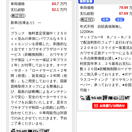
車両価格
84.7
万円
車両価格
79.99
支払総額
92.1
万円
支払総額
87.69
新車(在庫あり) ―
年式不明 自賠責保険無し
―
1220Km
ブラック 無料査定実施中！２５０
マットブルーII ８／１～８／３
ｃｃ並みの車体にパワフルな４５１
で配送料割引フェア！走行わず
ｃｃエンジンを搭載した、刺激的な
２２０キロ！スライダー装着済み
１台です！カワサキプラザロードサ
カワサキ正規ディーラーによる
ービス（距離無制限）、カワサキプ
ヶ月点検整備後お渡し●クレジッ
ラザ保証（メーカー保証２年プラス
利実質年率３．２％最長お支払
１年）が付帯しております。オーナ
数１２０回●距離無制限ロードサ
－サポ－ト『ロードサービス＋２年
スご加入承っております。●ボデ
間（有償）、延長保証＋２年間（有
ラスコーティング「ダイヤモン
償）』もご用意しております。国家
ーパー」承っております。●全国
資格取得スタッフによる整備およ
可能！
び、最新の診断機によるメンテナン
スで安心・安全のモーターサイクル
ライフをお届けいたします。是非カ
ワサキプラザ秋田へお気軽にお問い
合わせください。※車両販売は対面
でのみとさせていただきます。予め
ご了承くださいませ。