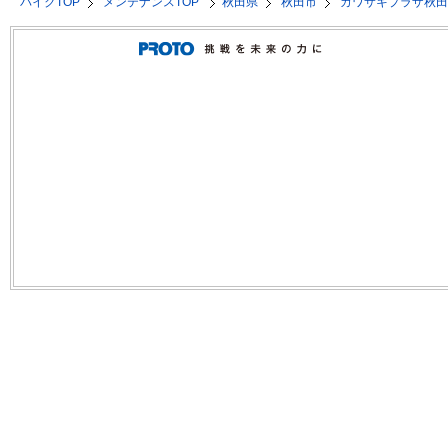
バイクTOP
メンテナンスTOP
秋田県
秋田市
カワサキプラザ秋