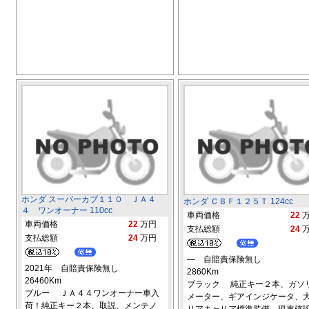
ホンダ スーパーカブ１１０ ＪＡ４
ホンダ ＣＢＦ１２５Ｔ 124cc
４ ワンオーナー 110cc
車両価格
22
車両価格
22
万円
支払総額
24
支払総額
24
万円
― 自賠責保険無し
2021年 自賠責保険無し
2860Km
26460Km
ブラック 純正キー２本、ガソ
ブルー ＪＡ４４ワンオーナー車入
メーター、ギアインジケータ、
荷！純正キー２本、取説、メンテノ
リアキャリア標準装備、現車確