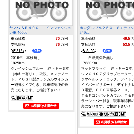
ヤマハ ＳＲ４００ インジェクショ
ホンダ レブル２５０ Ｓエディ
ン車 400cc
249cc
車両価格
70
万円
車両価格
49.5
支払総額
76
万円
支払総額
53.5
2019年 車検無し
― 自賠責保険無し
1825Km
17880Km
グレイッシュブルー 純正キー３本
マットブラック 純正キー２本
（赤キー有り）、取説、メンテノー
ジマＧＨ０７グリップヒーター
ト、ＰＯＳＨ製クラシカルウインカ
ジマヘルメットロック、デイト
ー砲弾タイプ付き、現車確認後の販
イドバッグサポート、デイトナ
売になります。ご検討下さい！
Ｂ電源、ＥＴＣ車載器２．０、
Ｔ＆Ｆコンバットカウル、Ｔ＆
ラッシュバー付き、現車確認後
売になります。ご検討下さい！