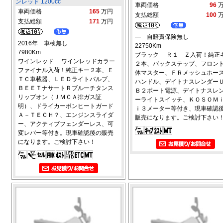
ンレッド 1200cc
車両価格
96
車両価格
165
万円
支払総額
100
支払総額
171
万円
― 自賠責保険無し
2016年 車検無し
22750Km
7980Km
ブラック Ｒ１－Ｚ入荷！純正
ワインレッド ワインレッドカラー
２本、バックステップ、フロン
ファイナル入荷！純正キー２本、Ｅ
体マスター、ＦＲメッシュホー
ＴＣ車載器、ＬＥＤライトバルブ、
ハンドル、デイトナスレンダー
ＢＥＥＴナサートＲブルーチタンス
Ｂ２ポート電源、デイトナスレ
リップオン（ＪＭＣＡ排ガス証
ーライトスイッチ、ＫＯＳＯＭ
明）、ドライカーボンヒートガード
ｉ３メーター等付き、現車確認
Ａ－ＴＥＣＨ？、エンジンスライダ
販売になります。ご検討下さい
ー、アクティブフェンダーレス、可
変レバー等付き。現車確認後の販売
になります。ご検討下さい！