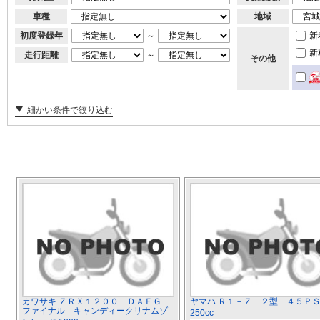
車種
地域
初度登録年
～
新
新
走行距離
～
その他
細かい条件で絞り込む
カワサキ ＺＲＸ１２００ ＤＡＥＧ
ヤマハ Ｒ１－Ｚ ２型 ４５Ｐ
ファイナル キャンディークリナムゾ
250cc