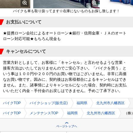
バイクも車も取り扱ってます☆在庫にないものもお探し致します！
お支払いについて
★提携ローン会社によるオートローン★銀行・信用金庫・ＪＡのオート
ローン対応可能★もちろん現金も
キャンセルについて
営業方針としまして、お客様に「キャンセル」と言わせるような営業・
接客方法はいたしておりませんのでご安心下さい。「バイクを買う」と
いう事は１００円や２００円のお買い物ではございません。非常に高価
なお買い物です。因みに、契約後はお客様都合によるキャンセルはでき
ません。また、諸事情によりキャンセルになった場合、契約時にお支払
いいただく内金・手付金のお戻しはできません。予めご了承下さい。
バイクTOP
バイクショップ(販売店)
福岡県
北九州市八幡西区
バイクTOP
メンテナンスTOP
福岡県
北九州市八幡西区
（株