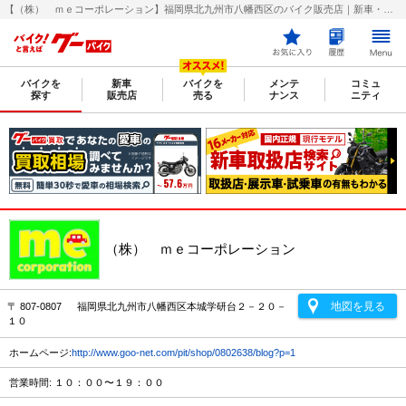
【（株） ｍｅコーポレーション】福岡県北九州市八幡西区のバイク販売店｜新車・中古バイクなら【グーバイク(GooBike)】
バイクを
新車
バイクを
メンテ
コミュ
探す
販売店
売る
ナンス
ニティ
（株） ｍｅコーポレーション
地図を見る
〒 807-0807 福岡県北九州市八幡西区本城学研台２－２０－
１０
ホームページ:
http://www.goo-net.com/pit/shop/0802638/blog?p=1
営業時間: １０：００〜１９：００