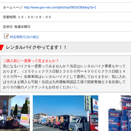
ホームページ:
http://www.goo-net.com/pit/shop/0802638/blog?p=1
営業時間: １０：００~１９：００
定休日: 毎週水曜日
特定商取引法の表記
レンタルバイクやってます！！
ご購入前に一度乗って見ませんか？
気になるバイクを一度乗ってみませんか？当店はレンタルバイク事業もやって
おります。（２５０ｃｃクラス日額１２０００円〜４００ＣＣクラス日額１４
０００円〜）在庫車両はレンタルバイクとして運用しておりますが、気に入れ
ばそのまま購入も可能！当店は九州運輸局認証工場で国家整備士２名在籍して
おりその後のメンテナンスもお任せください！。