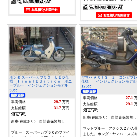
ホンダ スーパーカブ５０ ＬＥＤ仕
ヤマハ ＡＸＩＳ Ｚ コンビブ
様 ｆｉｎａｌＥｄｉｔｉｏｎ ボニ
仕様 インジェクションモデル
ーブルー インジェクションモデル
125cc
50cc
車両価格
27.1
車両価格
29.7
万円
支払総額
29.1
支払総額
31.7
万円
新車(在庫あり) 自賠責保険無し
新車(在庫あり) 自賠責保険無し
―
―
マットブルー アクシスＺが入
ブルー スーパーカブ５０のファイ
ました。ホンダ・ヤマハ・スズ