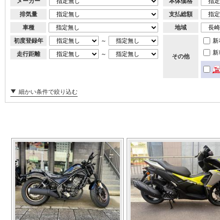
メーカー
本体価格
排気量
支払総額
車種
地域
初度登録年
～
新
新
走行距離
～
その他
細かい条件で絞り込む