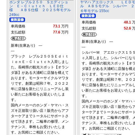
ホンダ レブル２５０ Ｓエディショ
ヤマハ アエロックス ＬＥＤ
ン Ｅ－Ｃｌｕｔｃｈ ＬＥＤ仕
ル ＡＢＳモデル シルバー ２
様 ＡＢＳ仕様 ２０２５年モデル
６年モデル 155cc
249cc
車両価格
48.1
車両価格
73.1
万円
支払総額
52.6
支払総額
77.6
万円
新車(在庫あり) ―
新車(在庫あり) ―
―
―
シルバーＭ アエロックス１５
ブラック レブル２５０ＳＥｄｉｔ
ｃ入荷しました。シルバーにな
ｉｏｎＥ－Ｃｌｕｔｃｈ入荷しまし
す。長崎県の観光スポット【オ
た。長崎県の観光スポット【オラン
ダ坂】がある大浦町に店舗を構
ダ坂】がある大浦町に店舗を構えて
おります。モーターサイクルマ
おります。モーターサイクルマワタ
リです。創業は昭和７年。２０
リです。創業は昭和７年。２０２２
年に店舗を新たにリニューアル
年に店舗を新たにリニューアルし装
い新たにお客様をお迎えいたし
い新たにお客様をお迎えいたしま
す。
す。
国内メーカーのホンダ・ヤマハ
国内メーカーのホンダ・ヤマハ・ス
ズキ正規取り扱い店！販売から
ズキ正規取り扱い店！販売からアフ
ターケアまでトータルにサポー
ターケアまでトータルにサポートさ
せて頂きます。二輪車の修理、
せて頂きます。二輪車の修理、メン
テナンス、車検もお受けいたし
テナンス、車検もお受けいたしま
す。お気軽にご相談ください。
す。お気軽にご相談ください。