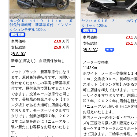
ホンダ Ｄｉｏ１１０ Ｌｉｔｅ 原
ヤマハ ＡＸＩＳ Ｚ ホワイ
付免許運転可 新基準原付 インジェ
タリック 125cc
クションモデル 109cc
車両価格
23.1
車両価格
23.9
万円
支払総額
25.1
支払総額
25.9
万円
― ―
新車(在庫あり) 自賠責保険無し
メーター交換車
―
1143Km
マットブラック 新基準原付になり
ホワイト メーター交換前１１
ます。原付免許運転可です。お問い
ｋｍ、交換後０ｋｍ。長崎県の
合わせくださいこの車両は新基準原
スポット【オランダ坂】がある
付です。原付免許で運転することが
町に店舗を構えております。モ
できます。交通ルールは原付と同じ
ーサイクルマワタリです。創業
です。長崎県の観光スポット【オラ
和７年。２０２２年に店舗を新
ンダ坂】がある大浦町に店舗を構え
リニューアルし装い新たにお客
ております。モーターサイクルマワ
お迎えいたします。
タリです。創業は昭和７年。２０２
国内メーカーのホンダ・ヤマハ
２年に店舗を新たにリニューアルし
ズキ正規取り扱い店！販売から
装い新たにお客様をお迎えいたしま
ターケアまでトータルにサポー
す。
せて頂きます。二輪車の修理、