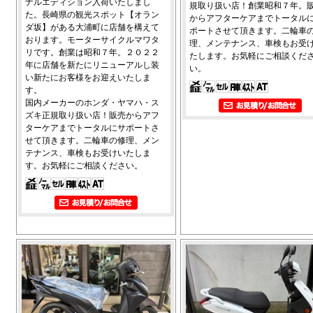
ナルエディション入荷いたしまし
規取り扱い店！創業昭和７年。
た。長崎県の観光スポット【オラン
からアフターケアまでトータル
ダ坂】がある大浦町に店舗を構えて
ポートさせて頂きます。二輪車
おります。モーターサイクルマワタ
理、メンテナンス、車検もお受
リです。創業は昭和７年。２０２２
たします。お気軽にご相談くだ
年に店舗を新たにリニューアルし装
い。
い新たにお客様をお迎えいたしま
す。
国内メーカーのホンダ・ヤマハ・ス
ズキ正規取り扱い店！販売からアフ
ターケアまでトータルにサポートさ
せて頂きます。二輪車の修理、メン
テナンス、車検もお受けいたしま
す。お気軽にご相談ください。