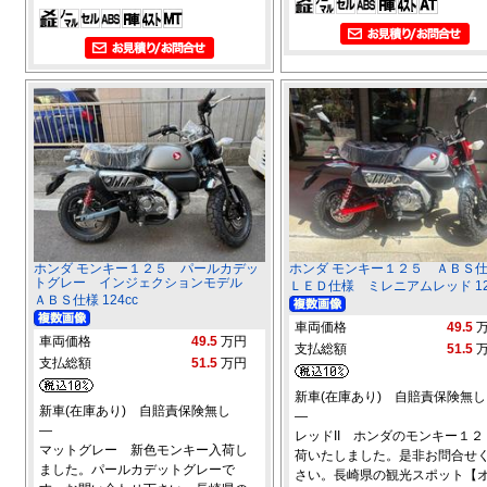
ホンダ モンキー１２５ パールカデッ
ホンダ モンキー１２５ ＡＢ
トグレー インジェクションモデル
ＬＥＤ仕様 ミレニアムレッド 12
ＡＢＳ仕様 124cc
車両価格
49.5
車両価格
49.5
万円
支払総額
51.5
支払総額
51.5
万円
新車(在庫あり) 自賠責保険無し
新車(在庫あり) 自賠責保険無し
―
―
レッドII ホンダのモンキー１２
マットグレー 新色モンキー入荷し
荷いたしました。是非お問合せ
ました。パールカデットグレーで
さい。長崎県の観光スポット【