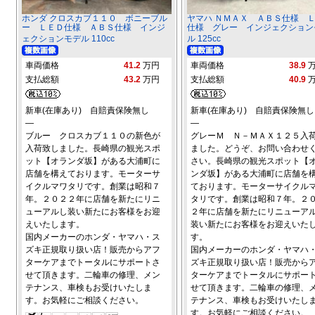
ホンダ クロスカブ１１０ ボニーブル
ヤマハ ＮＭＡＸ ＡＢＳ仕様 
ー ＬＥＤ仕様 ＡＢＳ仕様 インジ
仕様 グレー インジェクション
ェクションモデル 110cc
ル 125cc
車両価格
41.2
万円
車両価格
38.9
支払総額
43.2
万円
支払総額
40.9
新車(在庫あり) 自賠責保険無し
新車(在庫あり) 自賠責保険無し
―
―
ブルー クロスカブ１１０の新色が
グレーＭ Ｎ－ＭＡＸ１２５入
入荷致しました。長崎県の観光スポ
ました。どうぞ、お問い合わせ
ット【オランダ坂】がある大浦町に
さい。長崎県の観光スポット【
店舗を構えております。モーターサ
ンダ坂】がある大浦町に店舗を
イクルマワタリです。創業は昭和７
ております。モーターサイクル
年。２０２２年に店舗を新たにリニ
タリです。創業は昭和７年。２
ューアルし装い新たにお客様をお迎
２年に店舗を新たにリニューア
えいたします。
装い新たにお客様をお迎えいた
国内メーカーのホンダ・ヤマハ・ス
す。
ズキ正規取り扱い店！販売からアフ
国内メーカーのホンダ・ヤマハ
ターケアまでトータルにサポートさ
ズキ正規取り扱い店！販売から
せて頂きます。二輪車の修理、メン
ターケアまでトータルにサポー
テナンス、車検もお受けいたしま
せて頂きます。二輪車の修理、
す。お気軽にご相談ください。
テナンス、車検もお受けいたし
す。お気軽にご相談ください。