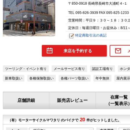
〒850-0918 長崎県長崎市大浦町４-１
TEL 095-826-3939 FAX 095-825-1233
営業時間：平日９：３０～１８：３０
定休日：毎週日曜日・お盆休み：8/11～8
特定商取引法の表記
来店を予約する
ツーリング・イベント有り
メールサービス有り
認証工場有り
ホン
新車取扱い
各種保険取扱い
各種パーツ取扱い
年中無休
屋内展
在庫一覧
店舗詳細
販売店レビュー
（一覧表示
20
（有）モーターサイクルマワタリ のバイクで
件がヒットしました。