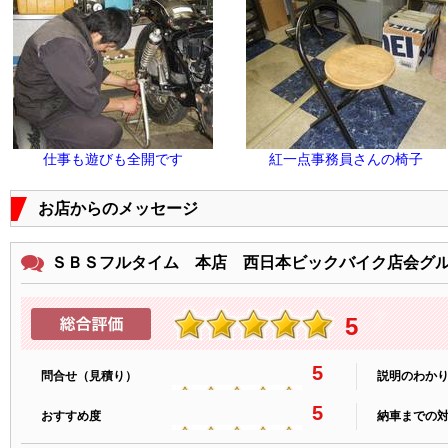
仕事も遊びも全開です
紅一点事務員さんの椅子
お店からのメッセージ
ＳＢＳフルタイム 本店 西日本ビックバイク店会グ
5
5
問合せ（見積り）
説明のわか
5
おすすめ度
納車までの