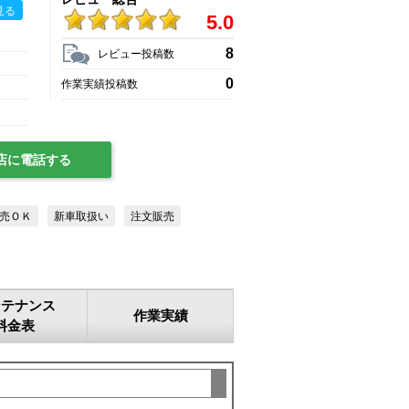
見る
5.0
8
レビュー投稿数
0
作業実績投稿数
店に電話する
売ＯＫ
新車取扱い
注文販売
ンテナンス
作業実績
料金表