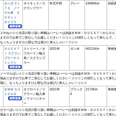
ホンダ ＣＬ
ネイキッド／ス
年式不明
グレー
24885Km
自賠
７２ ノー
クランブラー
マル車 ２
５０ｃｃ
タイプ２
２やね☆☆☆当店の取り扱い車輌はハーレーは勿論ＢＭＷ・ＤＵＣＡＴＩからＧＵ
ますのでお車でご安心してお越しください！☆☆☆この頃忙しくなって来たんで、
なっちょりますけん暇な方は遊びに来んしゃい！☆☆☆
ＤＵＣＡＴ
ストリート／オ
2021年
ガンＭ
40211Km
車検
Ｉ スクラン
フロード／輸入
ブラーナイ
車／スクランブ
トシフト
ラー
ノーマルばい☆☆☆当店の取り扱い車輌はハーレーは勿論ＢＭＷ・ＤＵＣＡＴＩか
場ありますのでお車でご安心してお越しください！☆☆☆この頃忙しくなって来た
場に、なっちょりますけん暇な方は遊びに来んしゃい！☆☆☆
ＢＭＷ Ｇ３
オフロード／ツ
2021年
ブラック
2173Km
車検
１０ＧＳ
アラー／輸入車
II
／アドベンチャ
ー
カラーばい☆☆☆当店の取り扱い車輌はハーレーは勿論ＢＭＷ・ＤＵＣＡＴＩから
場ありますのでお車でご安心してお越しください！☆☆☆この頃忙しくなって来た