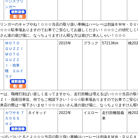
ージスプリ
ンガー
リンガーのキャブやね！☆☆☆当店の取り扱い車輌はハーレーは勿論ＢＭＷ・ＤＵ
☆☆☆駐車場ありますのでお車でご安心してお越しください！☆☆☆この頃忙しく
さん達の遊び場に、なっちょりますけん暇な方は遊びに来んしゃい！☆☆☆
ＭＯＴＯ
2015年
ブラック
57213Km
検202
ＧＵＺＺＩ
ＭＯＴＯ
ＧＵＺＺ
Ｉ・他車
種 エルド
ラド
ーは、職権打刻ばい楽しく走ってますから、走行距離は増えるばい☆☆☆当店の取
ＺＩ・国産旧車迄、何でもご相談下さい！☆☆☆駐車場ありますのでお車でご安心
来店の際は一報下さいませ！☆☆☆おいさん達の遊び場に、なっちょりますけん暇
カワサキ ７
ネイキッド
2022年
イエロー
走行距離疑義
検202
５０ＳＳ
車
Ｈ２
っぱいついとるとよ☆☆☆当店の取り扱い車輌はハーレーは勿論ＢＭＷ・ＤＵＣＡ