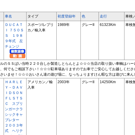
車名
タイプ
初度登録年
色
走行
車検
ＤＵＣＡＴ
スポーツ/レプリ
1989年
グレーII
61323Km
車検
Ｉ ７５０Ｓ
カ／輸入車
Ｓ １９８
９年式 左
チェンジ
ルのＳＳばい当時２２０台しか製造しとらんとよ☆☆☆当店の取り扱い車輌はハー
、何でもご相談下さい！☆☆☆駐車場ありますのでお車でご安心してお越しくださ
さいませ！☆☆☆おいさん達の遊び場に、なっちょりますけん暇な方は遊びに来ん
ＨＡＲＬＥ
アメリカン／輸
2003年
グレーII
14250Km
車検
Ｙ－ＤＡＶ
入車
ＩＤＳＯＮ
ＦＬＳＴＳ
Ｃ スプリ
ンガークラ
シックキャ
ブレター
２００３年
式 ヘリテ