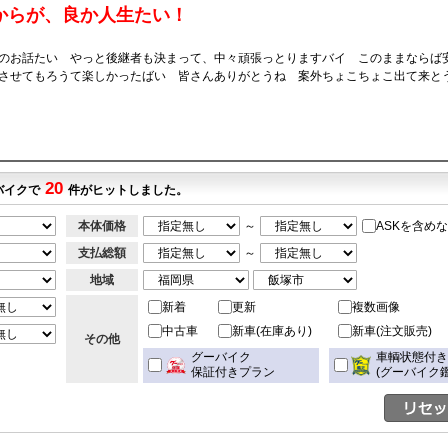
からが、良か人生たい！
のお話たい やっと後継者も決まって、中々頑張っとりますバイ このままならば
させてもろうて楽しかったばい 皆さんありがとうね 案外ちょこちょこ出て来と
20
バイクで
件がヒットしました。
本体価格
～
ASKを含め
支払総額
～
地域
新着
更新
複数画像
中古車
新車(在庫あり)
新車(注文販売)
その他
グーバイク
車輌状態付
保証付きプラン
(グーバイク鑑