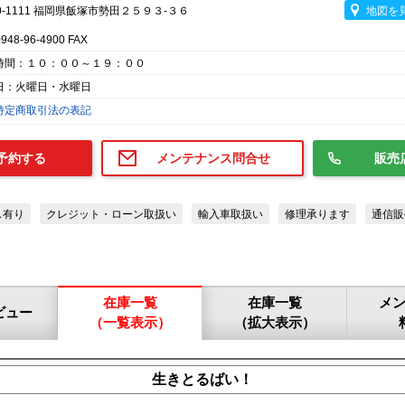
0-1111 福岡県飯塚市勢田２５９３-３６
地図を
0948-96-4900 FAX
時間：１０：００～１９：００
日：火曜日・水曜日
特定商取引法の表記
予約する
メンテナンス問合せ
販売
ス有り
クレジット・ローン取扱い
輸入車取扱い
修理承ります
通信販
在庫一覧
在庫一覧
メ
ビュー
（一覧表示）
（拡大表示）
生きとるばい！