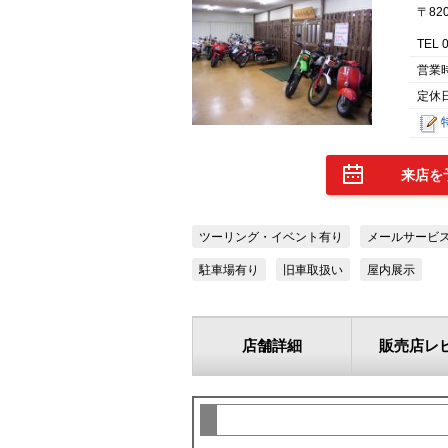
〒82
TEL 
営業
定休
来店を
ツーリング・イベント有り
メールサービ
駐車場有り
旧車取扱い
屋内展示
店舗詳細
販売店レ