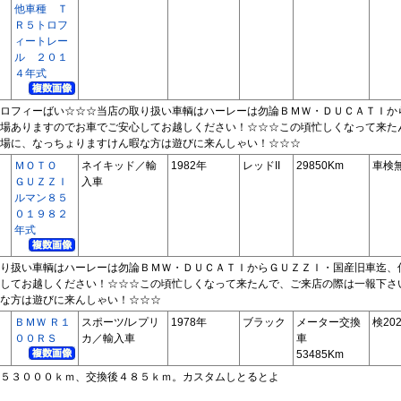
他車種 Ｔ
Ｒ５トロフ
ィートレー
ル ２０１
４年式
ロフィーばい☆☆☆当店の取り扱い車輌はハーレーは勿論ＢＭＷ・ＤＵＣＡＴＩか
場ありますのでお車でご安心してお越しください！☆☆☆この頃忙しくなって来た
場に、なっちょりますけん暇な方は遊びに来んしゃい！☆☆☆
ＭＯＴＯ
ネイキッド／輸
1982年
レッドII
29850Km
車検
ＧＵＺＺＩ
入車
ルマン８５
０１９８２
年式
り扱い車輌はハーレーは勿論ＢＭＷ・ＤＵＣＡＴＩからＧＵＺＺＩ・国産旧車迄、
してお越しください！☆☆☆この頃忙しくなって来たんで、ご来店の際は一報下さ
な方は遊びに来んしゃい！☆☆☆
ＢＭＷ Ｒ１
スポーツ/レプリ
1978年
ブラック
メーター交換
検202
００ＲＳ
カ／輸入車
車
53485Km
５３０００ｋｍ、交換後４８５ｋｍ。カスタムしとるとよ