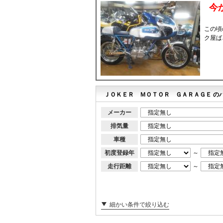
今
この頃
ク屋ば
ＪＯＫＥＲ ＭＯＴＯＲ ＧＡＲＡＧＥ の
メーカー
排気量
車種
初度登録年
～
走行距離
～
細かい条件で絞り込む