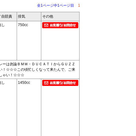
全1ページ中1ページ目
1
／自賠責
排気
その他
無し
750cc
レーは勿論ＢＭＷ・ＤＵＣＡＴＩからＧＵＺＺ
い！☆☆☆この頃忙しくなって来たんで、ご来
しゃい！☆☆☆
無し
1450cc