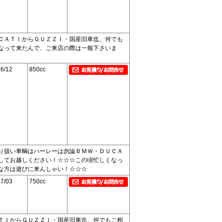
ＣＡＴＩからＧＵＺＺＩ・国産旧車迄、何でも
なって来たんで、ご来店の際は一報下さいま
6/12
850cc
り扱い車輌はハーレーは勿論ＢＭＷ・ＤＵＣＡ
してお越しください！☆☆☆この頃忙しくなっ
な方は遊びに来んしゃい！☆☆☆
7/03
750cc
ＴＩからＧＵＺＺＩ・国産旧車迄、何でもご相