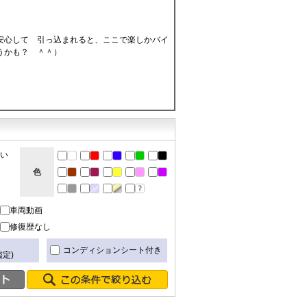
安心して 引っ込まれると、ここで楽しかバイ
うかも？ ＾＾）
ない
色
車両動画
修復歴なし
き
コンディションシート付き
定)