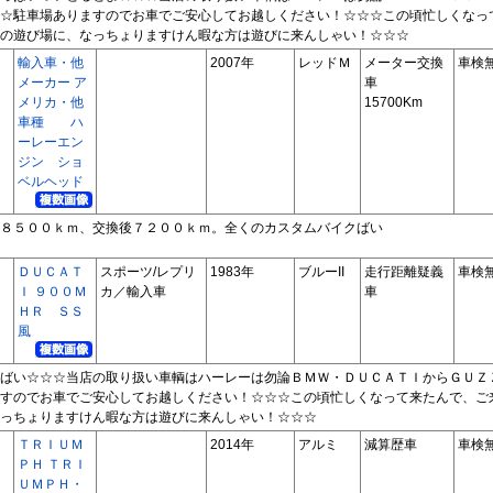
☆駐車場ありますのでお車でご安心してお越しください！☆☆☆この頃忙しくなっ
の遊び場に、なっちょりますけん暇な方は遊びに来んしゃい！☆☆☆
輸入車・他
2007年
レッドＭ
メーター交換
車検
メーカー ア
車
メリカ・他
15700Km
車種 ハ
ーレーエン
ジン ショ
ベルヘッド
８５００ｋｍ、交換後７２００ｋｍ。全くのカスタムバイクばい
ＤＵＣＡＴ
スポーツ/レプリ
1983年
ブルーII
走行距離疑義
車検
Ｉ ９００Ｍ
カ／輸入車
車
ＨＲ ＳＳ
風
ばい☆☆☆当店の取り扱い車輌はハーレーは勿論ＢＭＷ・ＤＵＣＡＴＩからＧＵＺ
すのでお車でご安心してお越しください！☆☆☆この頃忙しくなって来たんで、ご
っちょりますけん暇な方は遊びに来んしゃい！☆☆☆
ＴＲＩＵＭ
2014年
アルミ
減算歴車
車検
ＰＨ ＴＲＩ
ＵＭＰＨ・