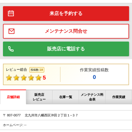
来店を予約する
メンテナンス問合せ
販売店に電話する
レビュー総合
作業実績投稿数
18
投稿数:
0
5
販売店
メンテナンス料
店舗詳細
在庫一覧
作業実績
レビュー
金表
〒 807-0077 北九州市八幡西区沖田２丁目１−３７
ホームページ: --