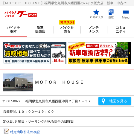
【ＭＯＴＯＲ ＨＯＵＳＥ】福岡県北九州市八幡西区のバイク販売店｜新車・中古バイクなら【グーバイク(GooBike)】
バイクを
新車
バイクを
メンテ
コミュ
探す
販売店
売る
ナンス
ニティ
ＭＯＴＯＲ ＨＯＵＳＥ
地図を見る
〒 807-0077 福岡県北九州市八幡西区沖田２丁目１－３７
営業時間: １０：００〜１９：００
定休日: 月曜日・ツーリングがある場合の日曜日
特定商取引法の表記