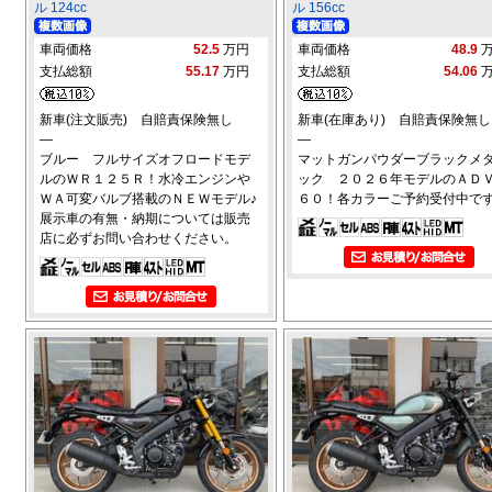
ル 124cc
ル 156cc
車両価格
52.5
万円
車両価格
48.9
支払総額
55.17
万円
支払総額
54.06
新車(注文販売) 自賠責保険無し
新車(在庫あり) 自賠責保険無し
―
―
ブルー フルサイズオフロードモデ
マットガンパウダーブラックメ
ルのＷＲ１２５Ｒ！水冷エンジンや
ック ２０２６年モデルのＡＤ
ＷＡ可変バルブ搭載のＮＥＷモデル♪
６０！各カラーご予約受付中です
展示車の有無・納期については販売
店に必ずお問い合わせください。