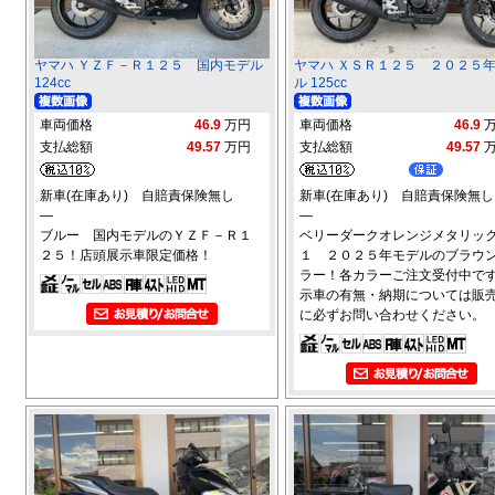
ヤマハ ＹＺＦ－Ｒ１２５ 国内モデル
ヤマハ ＸＳＲ１２５ ２０２５
124cc
ル 125cc
車両価格
46.9
万円
車両価格
46.9
支払総額
49.57
万円
支払総額
49.57
新車(在庫あり) 自賠責保険無し
新車(在庫あり) 自賠責保険無し
―
―
ブルー 国内モデルのＹＺＦ－Ｒ１
ベリーダークオレンジメタリッ
２５！店頭展示車限定価格！
１ ２０２５年モデルのブラウ
ラー！各カラーご注文受付中です
示車の有無・納期については販
に必ずお問い合わせください。