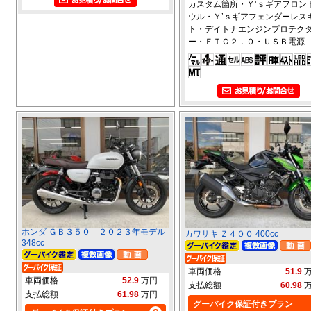
カスタム箇所・Ｙ’ｓギアフロン
ウル・Ｙ’ｓギアフェンダーレス
ト・デイトナエンジンプロテク
ー・ＥＴＣ２．０・ＵＳＢ電源
ホンダ ＧＢ３５０ ２０２３年モデル
カワサキ Ｚ４００ 400cc
348cc
車両価格
51.9
車両価格
52.9
万円
支払総額
60.98
支払総額
61.98
万円
グーバイク保証付きプラン