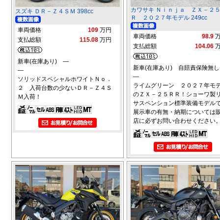
カワサキ Ｎｉｎｊａ ＺＸ－２
スズキ ＤＲ－Ｚ４ＳＭ 398cc
Ｒ ２０２７年モデル 249cc
車両価格
109
万円
車両価格
98.9
支払総額
115.08
万円
支払総額
104.06
新車(在庫あり) ―
新車(在庫あり) 自賠責保険無し
―
―
ソリッドスペシャルホワイトＮｏ．
ライムグリーン ２０２７年モ
２ 入荷台数の少ないＤＲ－Ｚ４Ｓ
のＺＸ－２５ＲＲ！ショーワ製
Ｍ入荷！
サスペンション標準装備モデルで
展示車の有無・納期については
店に必ずお問い合わせください