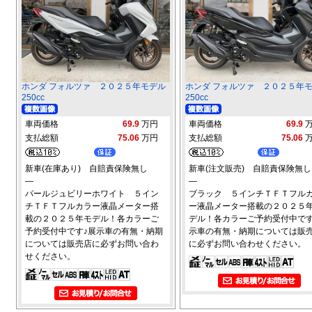
ホンダ フォルツァ ２０２５年モデル
ホンダ フォルツァ ２０２５年
250cc
250cc
車両価格
69.9
万円
車両価格
69.9
支払総額
75.06
万円
支払総額
75.06
新車(在庫あり) 自賠責保険無し
新車(注文販売) 自賠責保険無し
―
―
パールジュビリーホワイト ５イン
ブラック ５インチＴＦＴフル
チＴＦＴフルカラー液晶メーター搭
ー液晶メーター搭載の２０２５
載の２０２５年モデル！各カラーご
デル！各カラーご予約受付中です
予約受付中です♪展示車の有無・納期
示車の有無・納期については販
については販売店に必ずお問い合わ
に必ずお問い合わせください。
せください。