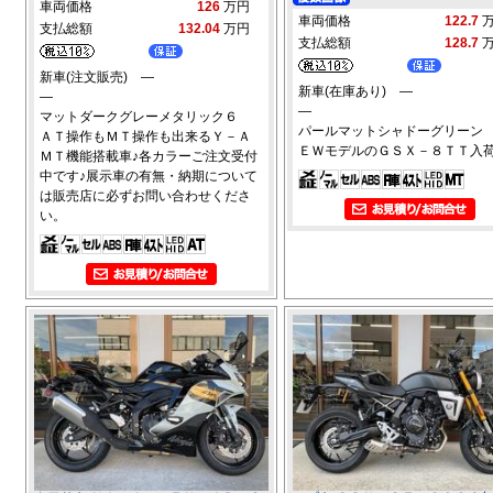
車両価格
126
万円
車両価格
122.7
支払総額
132.04
万円
支払総額
128.7
新車(注文販売) ―
新車(在庫あり) ―
―
―
マットダークグレーメタリック６
パールマットシャドーグリーン
ＡＴ操作もＭＴ操作も出来るＹ－Ａ
ＥＷモデルのＧＳＸ－８ＴＴ入
ＭＴ機能搭載車♪各カラーご注文受付
中です♪展示車の有無・納期について
は販売店に必ずお問い合わせくださ
い。