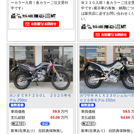
ーカラー入荷！各カラーご注文受付
Ｗ２３０入荷！各カラーご注文
中です♪
中です♪展示車の有無・納期につ
は販売店に必ずお問い合わせく
い。
ホンダ ＣＲＦ２５０Ｌ ２０２５年モ
カワサキ ＫＬＸ２３０シェルパ
デル 250cc
０２６年モデル 232cc
車両価格
59.9
万円
車両価格
59.5
支払総額
65.06
万円
支払総額
64.66
新車(在庫あり) 自賠責保険無し
新車(在庫あり) 自賠責保険無し