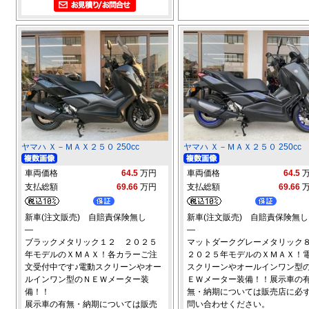
ヤマハ Ｘ－ＭＡＸ２５０ 250cc
ヤマハ Ｘ－ＭＡＸ２５０ 250cc
車両価格
64.5
万円
車両価格
64.5
支払総額
69.66
万円
支払総額
69.66
新車(注文販売) 自賠責保険無し
新車(注文販売) 自賠責保険無し
―
―
ブラックメタリック１２ ２０２５
マットダークグレーメタリッ
年モデルのＸＭＡＸ！各カラーご注
２０２５年モデルのＸＭＡＸ！
文受付中です♪電動スクリーンやオー
スクリーンやオールインワン型
ルインワン型のＮＥＷメーター装
ＥＷメーター装備！！展示車の
備！！
無・納期については販売店に必
展示車の有無・納期については販売
問い合わせください。