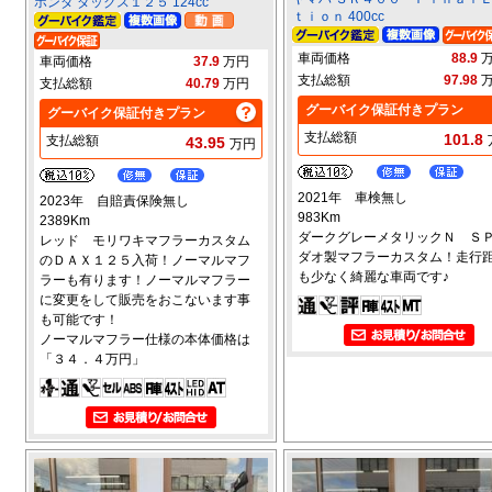
ホンダ ダックス１２５ 124cc
ｔｉｏｎ 400cc
車両価格
88.9
車両価格
37.9
万円
支払総額
97.98
支払総額
40.79
万円
グーバイク保証付きプラン
グーバイク保証付きプラン
支払総額
101.8
支払総額
43.95
万円
2021年 車検無し
2023年 自賠責保険無し
983Km
2389Km
ダークグレーメタリックＮ Ｓ
レッド モリワキマフラーカスタム
ダオ製マフラーカスタム！走行
のＤＡＸ１２５入荷！ノーマルマフ
も少なく綺麗な車両です♪
ラーも有ります！ノーマルマフラー
に変更をして販売をおこないます事
も可能です！
ノーマルマフラー仕様の本体価格は
「３４．４万円」