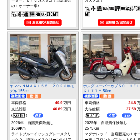
ーダー、ＥＴＣカスタム！当店販売
カスタム！
の１オーナー車♪
ヤマハ ＮＭＡＸ１５５ ２０２６年モ
ホンダ スーパーカブ５０ ＨＥ
デル 155cc
ＫＩＴＴＹ 50cc
車両価格
40.9
万円
車両価格
24.8
支払総額
46.89
万円
支払総額
27.58
2026年 自賠責保険無し
2025年 自賠責保険無し
1069Km
2575Km
ライトブルーイッシュグレーメタリ
マグナレッド 当店販売の１オ
ック９ 純正ハイスクリーンやリア
ー車！フロントバスケットやＵ