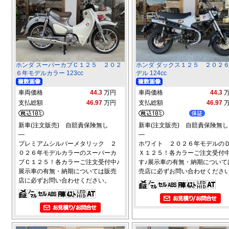
ホンダ スーパーカブＣ１２５ ２０２
ホンダ ダックス１２５ ２０２
６年モデルカラー 123cc
デル 124cc
車両価格
44.3
万円
車両価格
44.3
支払総額
46.97
万円
支払総額
46.97
新車(注文販売) 自賠責保険無し
新車(注文販売) 自賠責保険無し
―
―
プレミアムシルバーメタリック ２
ホワイト ２０２６年モデルの
０２６年モデルカラーのスーパーカ
Ｘ１２５！各カラーご注文受付
ブＣ１２５！各カラーご注文受付中♪
す♪展示車の有無・納期について
展示車の有無・納期については販売
売店に必ずお問い合わせくださ
店に必ずお問い合わせください。