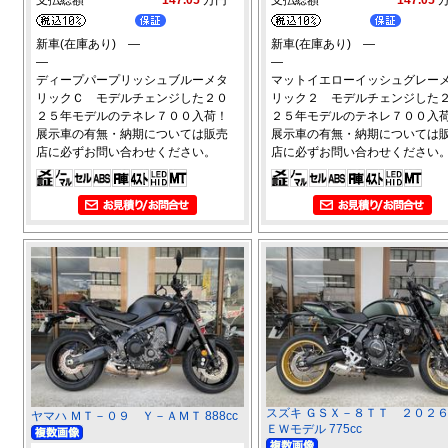
新車(在庫あり) ―
新車(在庫あり) ―
―
―
ディープパープリッシュブルーメタ
マットイエローイッシュグレー
リックＣ モデルチェンジした２０
リック２ モデルチェンジした
２５年モデルのテネレ７００入荷！
２５年モデルのテネレ７００入
展示車の有無・納期については販売
展示車の有無・納期については
店に必ずお問い合わせください。
店に必ずお問い合わせください
スズキ ＧＳＸ－８ＴＴ ２０２
ヤマハ ＭＴ－０９ Ｙ－ＡＭＴ 888cc
ＥＷモデル 775cc