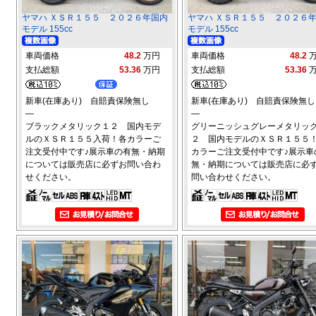
ヤマハ ＸＳＲ１５５ ２０２６年国内
ヤマハ ＸＳＲ１５５ ２０２６
モデル 155cc
モデル 155cc
車両価格
48.2
万円
車両価格
48.2
支払総額
53.36
万円
支払総額
53.36
新車(在庫あり) 自賠責保険無し
新車(在庫あり) 自賠責保険無し
―
―
ブラックメタリック１２ 国内モデ
グリーニッシュグレーメタリッ
ルのＸＳＲ１５５入荷！各カラーご
２ 国内モデルのＸＳＲ１５５
注文受付中です♪展示車の有無・納期
カラーご注文受付中です♪展示車
については販売店に必ずお問い合わ
無・納期については販売店に必
せください。
問い合わせください。