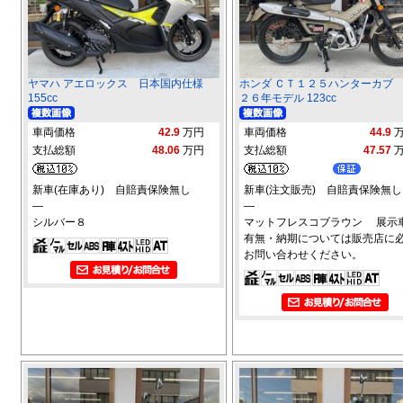
ヤマハ アエロックス 日本国内仕様
ホンダ ＣＴ１２５ハンターカブ
155cc
２６年モデル 123cc
車両価格
42.9
万円
車両価格
44.9
支払総額
48.06
万円
支払総額
47.57
新車(在庫あり) 自賠責保険無し
新車(注文販売) 自賠責保険無し
―
―
シルバー８
マットフレスコブラウン 展示
有無・納期については販売店に
お問い合わせください。