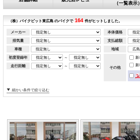
（一覧表示
164
（株）バイクピット東広島 のバイクで
件がヒットしました。
メーカー
本体価格
排気量
支払総額
車種
地域
初度登録年
～
新
新
走行距離
～
その他
細かい条件で絞り込む