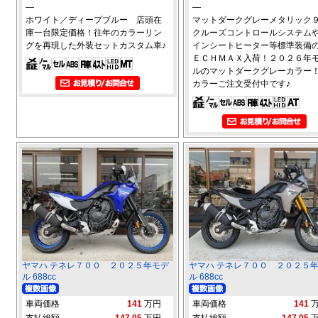
―
―
ホワイト／ディープブルー 店頭在
マットダークグレーメタリッ
庫一台限定価格！往年のカラーリン
クルーズコントロールシステム
グを再現した外装セットカスタム車♪
インシートヒーター等標準装備
ＥＣＨＭＡＸ入荷！２０２６年
ルのマットダークグレーカラー
カラーご注文受付中です♪
ヤマハ テネレ７００ ２０２５年モデ
ヤマハ テネレ７００ ２０２５
ル 688cc
ル 688cc
車両価格
141
万円
車両価格
141
支払総額
147.05
万円
支払総額
147.05