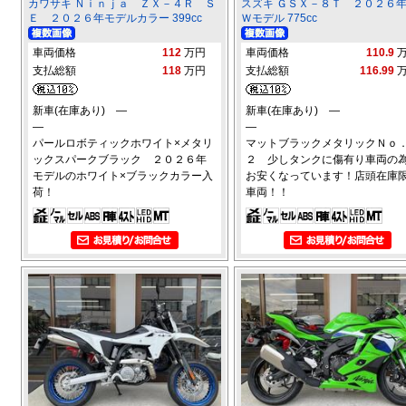
カワサキ Ｎｉｎｊａ ＺＸ－４Ｒ Ｓ
スズキ ＧＳＸ－８Ｔ ２０２６
Ｅ ２０２６年モデルカラー 399cc
Ｗモデル 775cc
車両価格
112
万円
車両価格
110.9
支払総額
118
万円
支払総額
116.99
新車(在庫あり) ―
新車(在庫あり) ―
―
―
パールロボティックホワイト×メタリ
マットブラックメタリックＮｏ
ックスパークブラック ２０２６年
２ 少しタンクに傷有り車両の
モデルのホワイト×ブラックカラー入
お安くなっています！店頭在庫
荷！
車両！！