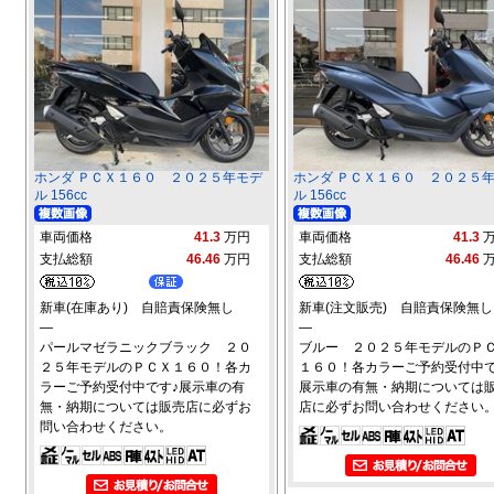
ホンダ ＰＣＸ１６０ ２０２５年モデ
ホンダ ＰＣＸ１６０ ２０２５
ル 156cc
ル 156cc
車両価格
41.3
万円
車両価格
41.3
支払総額
46.46
万円
支払総額
46.46
新車(在庫あり) 自賠責保険無し
新車(注文販売) 自賠責保険無し
―
―
パールマゼラニックブラック ２０
ブルー ２０２５年モデルのＰ
２５年モデルのＰＣＸ１６０！各カ
１６０！各カラーご予約受付中で
ラーご予約受付中です♪展示車の有
展示車の有無・納期については
無・納期については販売店に必ずお
店に必ずお問い合わせください
問い合わせください。