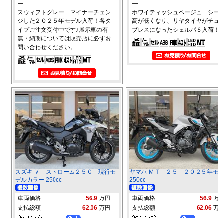
―
―
スウィフトグレー マイナーチェン
ホワイティッシュベージュ シ
ジした２０２５年モデル入荷！各タ
高が低くなり、リヤタイヤがチ
イプご注文受付中です♪展示車の有
ブレスになったシェルパＳ入荷
無・納期については販売店に必ずお
問い合わせください。
スズキ Ｖ－ストローム２５０ 現行モ
ヤマハ ＭＴ－２５ ２０２５年
デルカラー 250cc
250cc
車両価格
56.9
万円
車両価格
56.9
支払総額
62.06
万円
支払総額
62.06