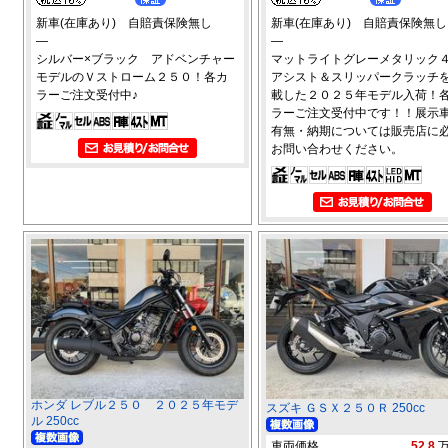
新車(在庫あり) 自賠責保険無し
新車(在庫あり) 自賠責保険無し
―
―
シルバー×ブラック アドベンチャー
マットライトグレーメタリッ
モデルのＶストローム２５０！各カ
アシスト＆スリッパークラッチ
ラーご注文受付中♪
載した２０２５年モデル入荷！
ラーご注文受付中です！！展示
有無・納期については販売店に
お問い合わせください。
ホンダ レブル２５０ ２０２５年モデ
スズキ ＧＳＸ２５０Ｒ 250cc
ル 250cc
車両価格
52.8