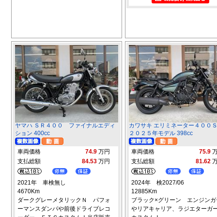
ヤマハ ＳＲ４００ ファイナルエディ
カワサキ エリミネーター４０
ション 400cc
２０２５年モデル 398cc
車両価格
74.9
万円
車両価格
75.9
支払総額
84.53
万円
支払総額
81.62
2021年 車検無し
2024年 検2027/06
4670Km
12885Km
ダークグレーメタリックＮ パフォ
ブラック×グリーン エンジンガ
ーマンスダンパや前後ドライブレコ
やリアキャリア、ラジエターガ