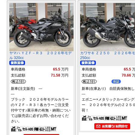
ヤマハ ＹＺＦ－Ｒ３ ２０２６年モデ
カワサキ Ｚ２５０ ２０２６年
ル 320cc
250cc
車両価格
65.5
万円
車両価格
65.5
支払総額
71.58
万円
支払総額
70.66
新車(注文販売) ―
新車(在庫あり) 自賠責保険無し
―
―
ブラック ２０２６年モデルカラー
エボニー×メタリックカーボング
のＹＺＦ－Ｒ３！各カラーご注文受
ー ２０２６年モデルのＺ２５
付中です♪展示車の有無・納期につい
荷！
ては販売店に必ずお問い合わせくだ
さい。