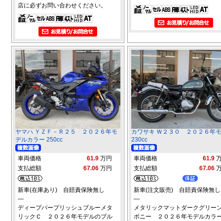
店に必ずお問い合わせください。
ヤマハ ＹＺＦ－Ｒ２５ ２０２６年モ
カワサキ Ｗ２３０ ２０２６年
デルカラー 250cc
230cc
車両価格
61.9
万円
車両価格
61.9
支払総額
67.06
万円
支払総額
67.06
新車(在庫あり) 自賠責保険無し
新車(注文販売) 自賠責保険無し
―
―
ディープパープリッシュブルーメタ
メタリックマットダークグリーン
リックＣ ２０２６年モデルのブル
ボニー ２０２６年モデルカラ