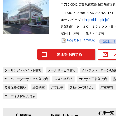
〒739-0041 広島県東広島市西条町寺
TEL 082-422-6060 FAX 082-422-1641
ホームページ：
http://bike-pit.jp/
営業時間：９：３０～１９：００（日
定休日：木曜日・第２・４水曜日
特定商取引法の表記
認証工場
来店を予約する
ツーリング・イベント有り
メールサービス有り
クレジット・ローン取
ヤマハモーターサイクル取扱店
スズキ契約店
カワサキ正規取扱店
各種保険取扱い
出張納車
注文販売
各種パーツ取扱い
駐車場有
グーバイク保証受付店
在庫一覧
店舗詳細
販売店レビュー