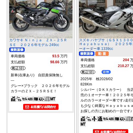
カワサキ Ｎｉｎｊａ ＺＸ－２５Ｒ
スズキ ハヤブサ（ＧＳＸ１３
Ｈａｙａｂｕｓａ） ２０２５年
ＳＥ ２０２６年モデル 249cc
ーオーダー車 1339cc
車両価格
93.5
万円
車両価格
204
支払総額
98.66
万円
支払総額
210.27
新車(在庫あり) 自賠責保険無し
2025年 検2028/02
―
828Km
グレー×ブラック ２０２６年モデル
シルバー（ＤＫＸカラー） 当
カラーのＺＸ－２５ＲＳＥ！
売の１オーナー車！２０２５年
ルのカラーオーダー車です♪走行
も少なく綺麗なＨａｙａｂｕｓ
お探しの方にお勧めの一台です♪