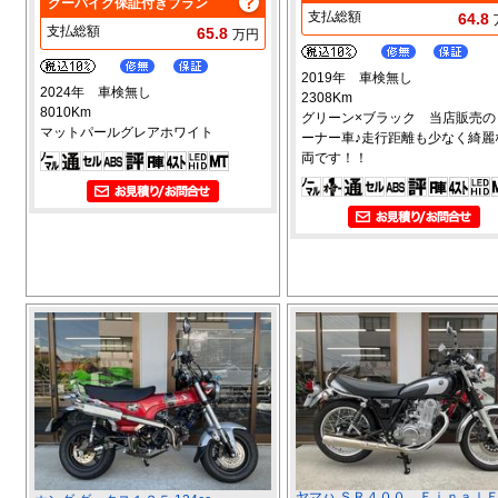
グーバイク保証付きプラン
支払総額
64.8
支払総額
65.8
万円
2019年 車検無し
2024年 車検無し
2308Km
8010Km
グリーン×ブラック 当店販売の
マットパールグレアホワイト
ーナー車♪走行距離も少なく綺麗
両です！！
ヤマハ ＳＲ４００ Ｆｉｎａｌ