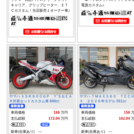
キャリア、グリップヒーター、ＥＴ
電源カスタム♪
Ｃカスタム！当店販売１オーナー車♪
ヤマハ ＸＳＲ９００ＧＰ Ｙ’ＳＧＥＡ
ヤマハ ＴＭＡＸ５６０ ＴＥＣ
Ｒ外装セットカスタム車 888cc
Ｘ ２０２６年モデル 561cc
車両価格
166
万円
車両価格
156
支払総額
172.04
万円
支払総額
162.04
新車(在庫あり) ―
新車(在庫あり) ―