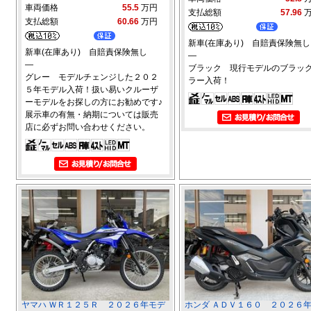
車両価格
55.5
万円
支払総額
57.96
支払総額
60.66
万円
新車(在庫あり) 自賠責保険無し
新車(在庫あり) 自賠責保険無し
―
―
ブラック 現行モデルのブラッ
グレー モデルチェンジした２０２
ラー入荷！
５年モデル入荷！扱い易いクルーザ
ーモデルをお探しの方にお勧めです♪
展示車の有無・納期については販売
店に必ずお問い合わせください。
ヤマハ ＷＲ１２５Ｒ ２０２６年モデ
ホンダ ＡＤＶ１６０ ２０２６