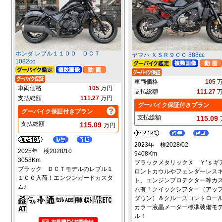
ホンダ レブル１１００ ＤＣＴ
ヤマハ ＸＳＲ９００ 888cc
1082cc
車両価格
105
車両価格
105
万円
支払総額
111.27
支払総額
111.27
万円
グーバイク保証付きプラン
グーバイク保証付きプラン
支払総額
115.09
支払総額
115.09
万円
2023年 検2028/02
2025年 検2028/10
9408Km
3058Km
ブラックメタリックＸ Ｙ’ｓギ
ブラック ＤＣＴモデルのレブル１
ロントカウルやフェンダーレス
１００入荷！エンジンガードカスタ
ト、エンジンプロテクター等カ
ム♪
ム有！クイックシフター（アッ
ダウン）＆クルーズコントロー
カラー液晶メーター標準装備モ
ル！