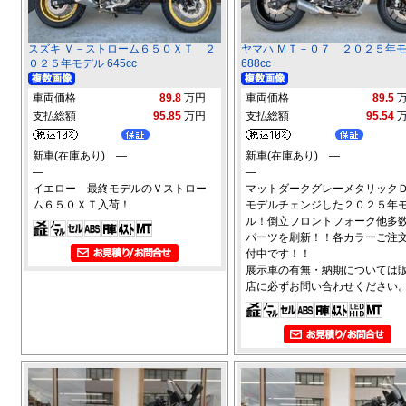
スズキ Ｖ－ストローム６５０ＸＴ ２
ヤマハ ＭＴ－０７ ２０２５年
０２５年モデル 645cc
688cc
車両価格
89.8
万円
車両価格
89.5
支払総額
95.85
万円
支払総額
95.54
新車(在庫あり) ―
新車(在庫あり) ―
―
―
イエロー 最終モデルのＶストロー
マットダークグレーメタリッ
ム６５０ＸＴ入荷！
モデルチェンジした２０２５年
ル！倒立フロントフォーク他多
パーツを刷新！！各カラーご注
付中です！！
展示車の有無・納期については
店に必ずお問い合わせください