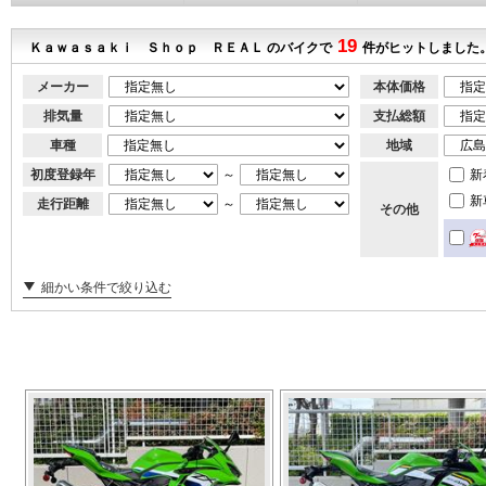
19
Ｋａｗａｓａｋｉ Ｓｈｏｐ ＲＥＡＬ のバイクで
件がヒットしました
メーカー
本体価格
排気量
支払総額
車種
地域
初度登録年
～
新
新
走行距離
～
その他
細かい条件で絞り込む