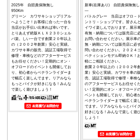
2025年 自賠責保険無し
新車(在庫あり) 自賠責保険無し
950Km
―
グリーン カワサキショップリアル
バトルグレー 当店はオフロ－
へようこそ！お客様に合った一台を
ントリ－ショップです。皆さん
当店がお手伝い出来れば幸いです。
イワイ楽しんでおります。展示
とりあえず絶版ＫＬＸ２３０シェル
有無・納期については販売店に
パ楽。しい一台です創業２０年以上
お問い合わせください。展示車
の（２００２年創業）安心と実績。
無・納期については販売店に必
カワサキ車の販売、認証工場取得で
問い合わせください。２０２４
修理・車検などのアフターサービス
ペティションモデル即納ＯＫ！
もお任せください！定期的にオン・
軽にご相談ください。
オフロードのイベントも開催してお
創業２０年以上の（２００２年
り、初心者からベテランライダーま
業）安心と実績。カワサキ車の
で幅広く楽しんでます。リアルなら
売、認証工場取得で修理・車検
もっとバイクが好きになる！みんな
のアフターサービスもお任せく
で楽しく遊びましょう！
い！定期的にオン・オフロード
ベントも開催しており、初心者
ベテランライダーまで幅広く楽
でます。リアルならもっとバイ
好きになる！みんなで楽しく遊
しょう！