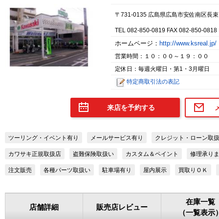
〒731-0135 広島県広島市安佐南区長束
TEL 082-850-0819 FAX 082-850-0818
ホームページ：
http://www.ksreal.jp/
営業時間：１０：００～１９：００
定休日：毎週火曜日・第1・3月曜日
特定商取引法の表記
来店を予約する
ツーリング・イベント有り
メールサービス有り
クレジット・ローン取
カワサキ正規取扱店
盗難保険取扱い
カスタム＆ペイント
修理承り
注文販売
各種パーツ取扱い
駐車場有り
屋内展示
買取りＯＫ
在庫一覧
店舗詳細
販売店レビュー
（一覧表示