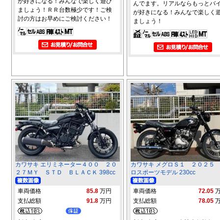
が好きになる！みんなで楽しく遊び
んでます。リアルならもっとバ
ましょう！ＲＲ台数極少です！ご検
が好きになる！みんなで楽しく
討の方はお早めにご検討ください！
ましょう！
カワサキ エリミネーター４００ ２０
カワサキ メグロＳ１ ２０２５
２７ＭＹ ＳＴＤ ＢＬＡＣＫ 398cc
ロスポーツモデル 230cc
車両価格
85.8
万円
車両価格
72.05
支払総額
91.8
万円
支払総額
78.05