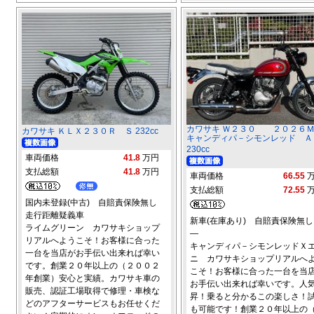
カワサキ Ｗ２３０ ２０２６
カワサキ ＫＬＸ２３０Ｒ Ｓ 232cc
キャンディパ－シモンレッド Ａ
230cc
車両価格
41.8
万円
支払総額
41.8
万円
車両価格
66.55
支払総額
72.55
国内未登録(中古) 自賠責保険無し
走行距離疑義車
新車(在庫あり) 自賠責保険無し
ライムグリーン カワサキショップ
―
リアルへようこそ！お客様に合った
キャンディパ－シモンレッドＸ
一台を当店がお手伝い出来れば幸い
ニ カワサキショップリアルへ
です。創業２０年以上の（２００２
こそ！お客様に合った一台を当
年創業）安心と実績。カワサキ車の
お手伝い出来れば幸いです。人
販売、認証工場取得で修理・車検な
昇！乗ると分かるこの楽しさ！
どのアフターサービスもお任せくだ
も可能です！創業２０年以上の