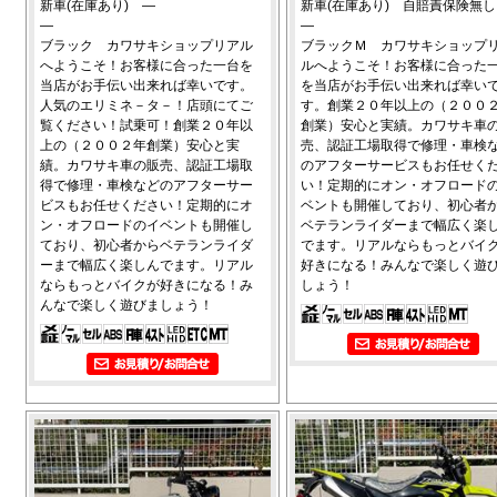
新車(在庫あり) ―
新車(在庫あり) 自賠責保険無し
―
―
ブラック カワサキショップリアル
ブラックＭ カワサキショップ
へようこそ！お客様に合った一台を
ルへようこそ！お客様に合った
当店がお手伝い出来れば幸いです。
を当店がお手伝い出来れば幸い
人気のエリミネ－タ－！店頭にてご
す。創業２０年以上の（２００
覧ください！試乗可！創業２０年以
創業）安心と実績。カワサキ車
上の（２００２年創業）安心と実
売、認証工場取得で修理・車検
績。カワサキ車の販売、認証工場取
のアフターサービスもお任せく
得で修理・車検などのアフターサー
い！定期的にオン・オフロード
ビスもお任せください！定期的にオ
ベントも開催しており、初心者
ン・オフロードのイベントも開催し
ベテランライダーまで幅広く楽
ており、初心者からベテランライダ
でます。リアルならもっとバイ
ーまで幅広く楽しんでます。リアル
好きになる！みんなで楽しく遊
ならもっとバイクが好きになる！み
しょう！
んなで楽しく遊びましょう！