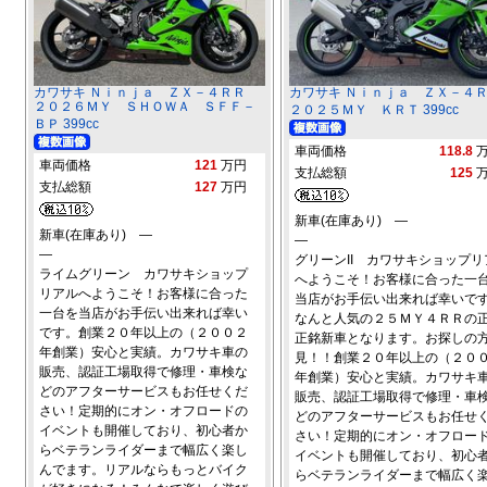
カワサキ Ｎｉｎｊａ ＺＸ－４ＲＲ
カワサキ Ｎｉｎｊａ ＺＸ－
２０２６ＭＹ ＳＨＯＷＡ ＳＦＦ－
２０２５ＭＹ ＫＲＴ 399cc
ＢＰ 399cc
車両価格
118.8
車両価格
121
万円
支払総額
125
支払総額
127
万円
新車(在庫あり) ―
新車(在庫あり) ―
―
―
グリーンII カワサキショップリ
ライムグリーン カワサキショップ
へようこそ！お客様に合った一
リアルへようこそ！お客様に合った
当店がお手伝い出来れば幸いで
一台を当店がお手伝い出来れば幸い
なんと人気の２５ＭＹ４ＲＲの
です。創業２０年以上の（２００２
正銘新車となります。お探しの
年創業）安心と実績。カワサキ車の
見！！創業２０年以上の（２０
販売、認証工場取得で修理・車検な
年創業）安心と実績。カワサキ
どのアフターサービスもお任せくだ
販売、認証工場取得で修理・車
さい！定期的にオン・オフロードの
どのアフターサービスもお任せ
イベントも開催しており、初心者か
さい！定期的にオン・オフロー
らベテランライダーまで幅広く楽し
イベントも開催しており、初心
んでます。リアルならもっとバイク
らベテランライダーまで幅広く