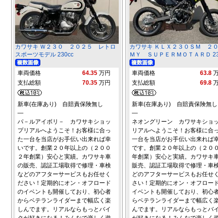
カワサキ Ｗ２３０ ２０２５ レトロ
カワサキ ＫＬＸ２３０ＳＭ ２
スポーツモデル 230cc
ＭＹ ＳＵＰＥＲＭＯＴＡＲＤ 23
車両価格
64.35
万円
車両価格
63.8
支払総額
70.35
万円
支払総額
69.8
新車(在庫あり) 自賠責保険無し
新車(在庫あり) 自賠責保険無し
―
―
パ－ルアイボリ－ カワサキショッ
ネオングリーン カワサキショ
プリアルへようこそ！お客様に合っ
リアルへようこそ！お客様に合
た一台を当店がお手伝い出来れば幸
一台を当店がお手伝い出来れば
いです。創業２０年以上の（２００
です。創業２０年以上の（２０
２年創業）安心と実績。カワサキ車
年創業）安心と実績。カワサキ
の販売、認証工場取得で修理・車検
販売、認証工場取得で修理・車
などのアフターサービスもお任せく
どのアフターサービスもお任せ
ださい！定期的にオン・オフロード
さい！定期的にオン・オフロー
のイベントも開催しており、初心者
イベントも開催しており、初心
からベテランライダーまで幅広く楽
らベテランライダーまで幅広く
しんでます。リアルならもっとバイ
んでます。リアルならもっとバ
クが好きになる！みんなで楽しく遊
が好きになる！みんなで楽しく