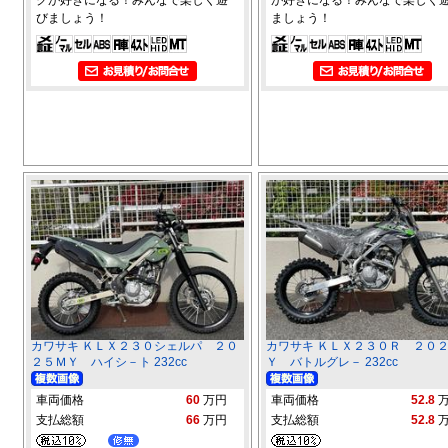
びましょう！
ましょう！
カワサキ ＫＬＸ２３０シェルパ ２０
カワサキ ＫＬＸ２３０Ｒ ２０
２５ＭＹ ハイシ－ト 232cc
Ｙ バトルグレ－ 232cc
車両価格
60
万円
車両価格
52.8
支払総額
66
万円
支払総額
52.8