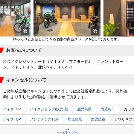
ゆっくりとお話しができる個別の商談スペースを設けております。
お支払いについて
現金／クレジットカード（ＶＩＳＡ，マスター他）、クレジットロー
ン、ＰａｙＰａｙ、鹿銀ペイ、ａｕペイ
キャンセルについて
ご契約成立後のキャンセルにつきましては当社規定約款により、契約破
棄により生じた損害額をご請求させて頂きます。
バイクTOP
バイクショップ(販売店)
鹿児島県
鹿児島市
カワ
バイクTOP
メンテナンスTOP
鹿児島県
鹿児島市
カワサキプ