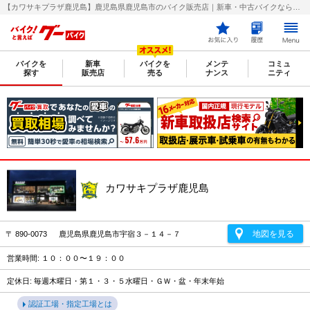
【カワサキプラザ鹿児島】鹿児島県鹿児島市のバイク販売店｜新車・中古バイクなら【グーバイク(GooBike)】
バイクを
新車
バイクを
メンテ
コミュ
探す
販売店
売る
ナンス
ニティ
カワサキプラザ鹿児島
地図を見る
〒 890-0073 鹿児島県鹿児島市宇宿３－１４－７
営業時間: １０：００〜１９：００
定休日: 毎週木曜日・第１・３・５水曜日・ＧＷ・盆・年末年始
認証工場・指定工場とは