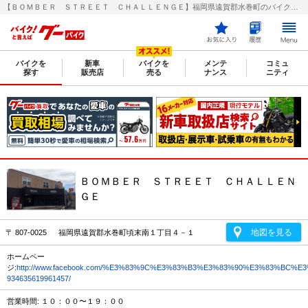
【ＢＯＭＢＥＲ ＳＴＲＥＥＴ ＣＨＡＬＬＥＮＧＥ】福岡県遠賀郡水巻町のバイク販売店｜新車・中古バイクなら【グーバイク(GooBike)】
バイクを
新車
バイクを
メンテ
コミュ
探す
販売店
売る
ナンス
ニティ
ＢＯＭＢＥＲ ＳＴＲＥＥＴ ＣＨＡＬＬＥＮ
ＧＥ
地図を見る
〒 807-0025 福岡県遠賀郡水巻町頃末南１丁目４－１
ホームペー
ジ:
http://www.facebook.com/%E3%83%9C%E3%83%B3%E3%83%90%E3%83%B
934635619961457/
営業時間: １０：００〜１９：００