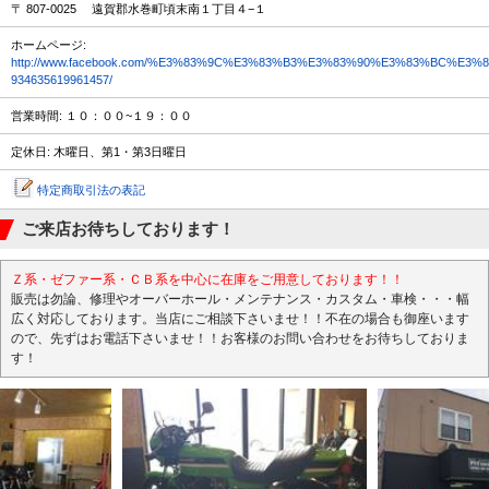
〒 807-0025 遠賀郡水巻町頃末南１丁目４−１
ホームページ:
http://www.facebook.com/%E3%83%9C%E3%83%B3%E3%83%90%E3%83%BC
934635619961457/
営業時間: １０：００~１９：００
定休日: 木曜日、第1・第3日曜日
特定商取引法の表記
ご来店お待ちしております！
Ｚ系・ゼファー系・ＣＢ系を中心に在庫をご用意しております！！
販売は勿論、修理やオーバーホール・メンテナンス・カスタム・車検・・・幅
広く対応しております。当店にご相談下さいませ！！不在の場合も御座います
ので、先ずはお電話下さいませ！！お客様のお問い合わせをお待ちしておりま
す！