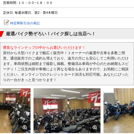
営業時間: １０：００~１８：００
定休日: 毎週水曜日、第2・第4木曜日
特定商取引法の表記
厳選バイク勢ぞろい！バイク探しは当店へ！
豊富なラインナップの中からお選びいただけます！
原付から大型バイクまで幅広く販売中！１オーナーの厳選中古車を多数ご用
意。通信販売でのご成約も増えており、遠方の方にも安心してご利用いただけ
ます。車両状態は細部まで撮影し掲載。整備済み車両が中心のため納期もスピ
ーディ！ご注文内容や車種により異なる場合もありますので、お気軽にご相談
ください。オンラインでのクレジットカード決済も対応可能。あなたにぴった
りの一台がきっと見つかります！