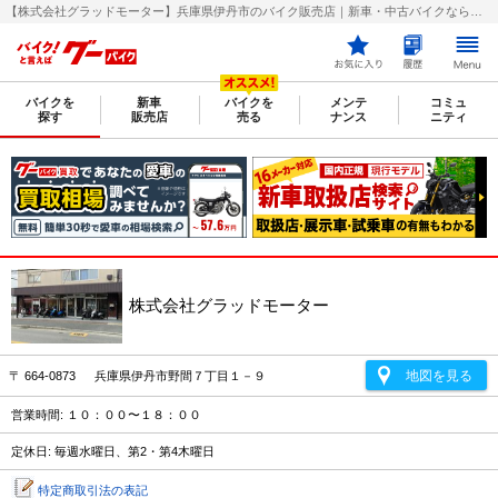
【株式会社グラッドモーター】兵庫県伊丹市のバイク販売店｜新車・中古バイクなら【グーバイク(GooBike)】
バイクを
新車
バイクを
メンテ
コミュ
探す
販売店
売る
ナンス
ニティ
株式会社グラッドモーター
地図を見る
〒 664-0873 兵庫県伊丹市野間７丁目１－９
営業時間: １０：００〜１８：００
定休日: 毎週水曜日、第2・第4木曜日
特定商取引法の表記