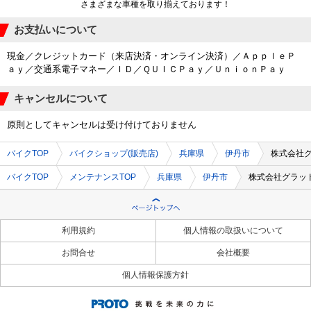
さまざまな車種を取り揃えております！
お支払いについて
現金／クレジットカード（来店決済・オンライン決済）／ＡｐｐｌｅＰ
ａｙ／交通系電子マネー／ＩＤ／ＱＵＩＣＰａｙ／ＵｎｉｏｎＰａｙ
キャンセルについて
原則としてキャンセルは受け付けておりません
バイクTOP
バイクショップ(販売店)
兵庫県
伊丹市
株式会社
バイクTOP
メンテナンスTOP
兵庫県
伊丹市
株式会社グラッ
利用規約
個人情報の取扱いについて
お問合せ
会社概要
個人情報保護方針