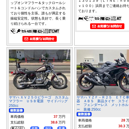
１３０１３９（ＬＩＮＥ：ｎｏ
ップオンマフラー＆タックロールシ
ｖ１００）浜田までご連絡お待
ート＆コンドルハンでカスタムされ
ております。
ており個性を主張。誰もが満足する
操縦安定性。状態も良好で、長く乗
り続けられる一台です。
ヤマハ ＸＶ２５０ビラーゴ カスタム
ヤマハ ＹＺＦ－Ｒ２５ ＥＴＣ
マフラー ＵＳＢ電源 サイドバッグ
器 ＡＢＳ 新品タイヤ スライ
ー フェンダーレス メットホル
250cc
ー 装備 250cc
車両価格
37
万円
車両価格
28
支払総額
38.6
万円
支払総額
30.3