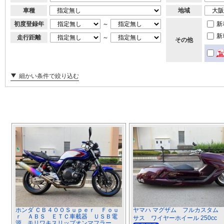
車種
地域
初度登録年
～
新
新
走行距離
～
その他
細かい条件で絞り込む
ホンダ ＣＢ４００Ｓｕｐｅｒ Ｆｏｕ
ヤマハ マグザム フルカスタム
ｒ ＡＢＳ ＥＴＣ車載器 ＵＳＢ電
サス ワイヤーホイール 250cc
源 モリワキスリップオンマフラー