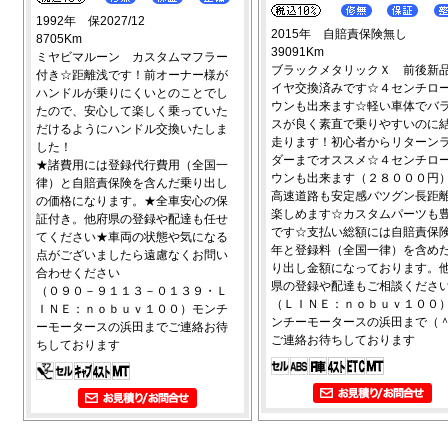
1992年 保2027/12
2015年 自賠責保険無し
8705Km
39091Km
ミヤビマルーン カスタムマフラー
ブラックメタリックＸ 前後新
付き☆距離浅です！前オーナー様が
イヤ交換済みです☆４センチロ
ハンドルが乗りにくいとのことでし
ウンも出来ます☆軽い車体でバ
たので、安心して楽しく乗っていた
スが良く素直で乗りやすいのに
だけるようにハンドル交換いたしま
走ります！初心者からリターン
した！
ダーまでオススメ☆４センチロ
★諸費用には登録代行費用（全国一
ウンも出来ます（２８０００円
律）と自賠責保険を含んだ乗り出し
高速道路も安定感バツグン長距
の価格になります。★全車安心の保
楽しめます☆カスタムパーツも
証付き。他府県の登録や配達も任せ
です☆支払い総額には自賠責保
てください★車両の状態や気になる
年と登録料（全国一律）を含め
点がございましたら遠慮なくお問い
り出し金額になっております。
合わせください
県の登録や配達もご相談くださ
（０９０－９１１３－０１３９・Ｌ
（ＬＩＮＥ：ｎｏｂｕｖ１００
ＩＮＥ：ｎｏｂｕｖ１００）モンチ
ンチーモータースの浜田まで（＾
ーモータースの浜田までご連絡お待
ご連絡お待ちしております
ちしております