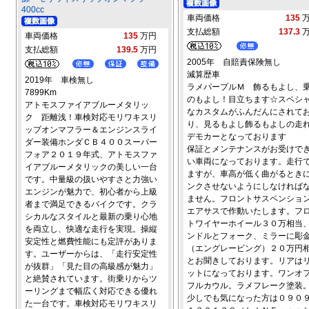
400cc
車両価格
135
支払総額
137.3
車両価格
135
万円
支払総額
139.5
万円
2005年 自賠責保険無し
減算歴車
2019年 車検無し
ラメパープルＭ 飾るもよし、
7899Km
のもよし！目立ちます☆スペシ
アトモスファイアブルーメタリッ
なカスタムがふんだんにされて
ク 距離浅！車検対応モリワキスリ
り、見るもよし飾るもよしの走
ップオンマフラー＆エンジンスライ
デモカーとなっております
ダー装備ホンダＣＢ４００スーパー
保証とメンテナンスがお受けで
フォア２０１９年式、アトモスファ
い車両になっております。走行
イアブルーメタリックの美しい一台
ますが、車高が低く曲がるとき
です。中量級の扱いやすさと力強い
ンクさせないようにしなければ
エンジンが魅力で、初心者から上級
ません。フロントサスペンショ
者まで満足できるバイクです。クラ
エアサスで作動いたします。フ
シカルなスタイルと最新の乗り心地
トワイヤーホイール３０万相当
を両立し、快適な走行を実現。操縦
ンドルとフォーク、ミラーに彫
安定性と燃費性能にも定評がありま
（エングレービング）２０万円
す。ユーザーからは、「走行安定性
とお聞きしております。リアは
が抜群」「見た目の高級感が魅力」
ットになっております。ワンオ
と絶賛されています。街乗りからツ
フルカウル。ラメフレーク塗装
ーリングまで幅広く対応できる優れ
少しでも気になった方は０９０
た一台です。車検対応モリワキスリ