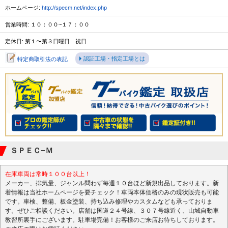
ホームページ:
http://specm.net/index.php
営業時間: １０：００~１７：００
定休日: 第１〜第３日曜日 祝日
認証工場・指定工場とは
特定商取引法の表記
ＳＰＥＣ−Ｍ
在庫車両は常時１００台以上！
メーカー、排気量、ジャンル問わず毎週１０台ほど新規出品しております。新
着情報は当社ホームページを要チェック！車両本体価格のみの現状販売も可能
です。車検、整備、板金塗装、持ち込み修理やカスタムなども承っておりま
す。ぜひご相談ください。店舗は国道２４号線、３０７号線近く、山城自動車
教習所裏手にございます。駐車場完備！お客様のご来店お待ちしております。