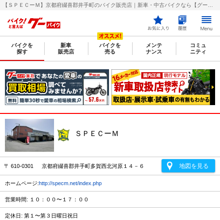
【ＳＰＥＣーＭ】京都府綴喜郡井手町のバイク販売店｜新車・中古バイクなら【グーバイク(GooBike)】
バイクを
新車
バイクを
メンテ
コミュ
探す
販売店
売る
ナンス
ニティ
ＳＰＥＣーＭ
地図を見る
〒 610-0301 京都府綴喜郡井手町多賀西北河原１４－６
ホームページ:
http://specm.net/index.php
営業時間: １０：００〜１７：００
定休日: 第１〜第３日曜日祝日