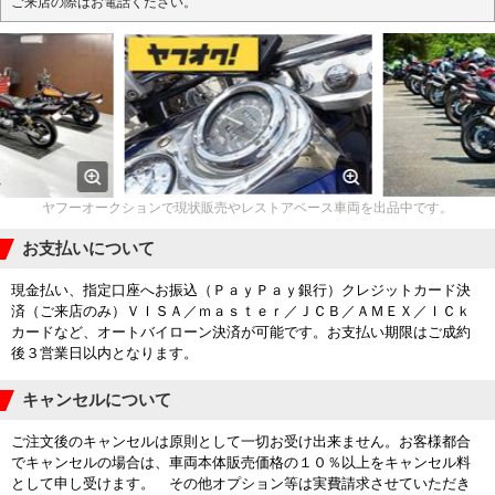
ご来店の際はお電話ください。
ヤフーオークションで現状販売やレストアベース車両を出品中です。
お支払いについて
現金払い、指定口座へお振込（ＰａｙＰａｙ銀行）クレジットカード決
済（ご来店のみ）ＶＩＳＡ／ｍａｓｔｅｒ／ＪＣＢ／ＡＭＥＸ／ＩＣｋ
カードなど、オートバイローン決済が可能です。お支払い期限はご成約
後３営業日以内となります。
キャンセルについて
ご注文後のキャンセルは原則として一切お受け出来ません。お客様都合
でキャンセルの場合は、車両本体販売価格の１０％以上をキャンセル料
として申し受けます。 その他オプション等は実費請求させていただき