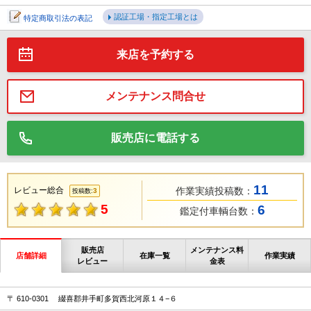
認証工場・指定工場とは
特定商取引法の表記
来店を予約する
メンテナンス問合せ
販売店に電話する
11
レビュー総合
作業実績投稿数：
3
投稿数:
5
6
鑑定付車輌台数：
販売店
メンテナンス料
店舗詳細
在庫一覧
作業実績
レビュー
金表
〒 610-0301 綴喜郡井手町多賀西北河原１４−６