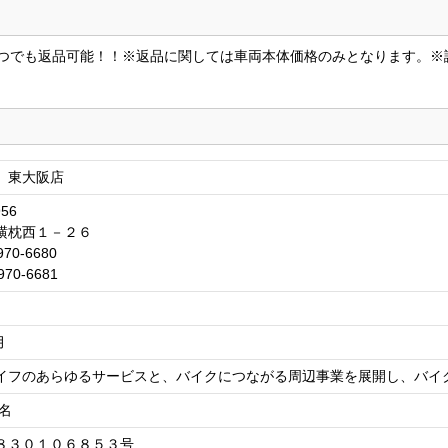
つでも返品可能！！※返品に関しては車両本体価格のみとなります。※
 東大阪店
956
横枕西１－２６
970-6680
970-6681
月
イフのあらゆるサービスと、バイクにつながる周辺事業を展開し、バイ
名
８３０１０６８５３号