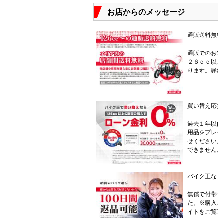
お店からのメッセージ
通販送料無
通販でのお
２６ｃｃ以
ります。詳
買い替え応
過去１年以
用品をプレ
せください
できません
バイク王な
無償で付帯
た。※購入
イトをご覧