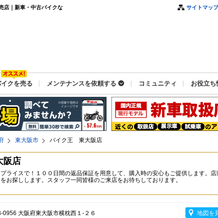
売店｜新車・中古バイクな
サイトマッ
バイクを売る
メンテナンスを依頼する
コミュニティ
お役立ち
府
東大阪市
バイク王 東大阪店
大阪店
なプライスで！１００日間の返品保証を用意して、購入時の安心もご提供します。店
台をお探しします。スタッフ一同皆様のご来店をお待ちしております。
8-0956 大阪府東大阪市横枕西１-２６
地図を