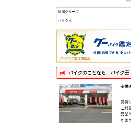
所属グループ
バイク王
バイクのことなら、バイク王
全国
良質
ご相
営業
きま