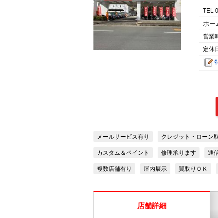
TEL 
ホー
営業
定休
メールサービス有り
クレジット・ローン
カスタム＆ペイント
修理承ります
通
複数店舗有り
屋内展示
買取りＯＫ
店舗詳細