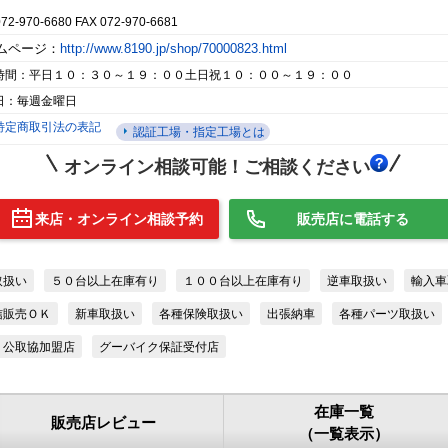
072-970-6680 FAX 072-970-6681
ムページ：
http://www.8190.jp/shop/70000823.html
時間：平日１０：３０～１９：００土日祝１０：００～１９：００
日：毎週金曜日
特定商取引法の表記
認証工場・指定工場とは
オンライン相談可能！ご相談ください
来店・オンライン相談予約
販売店に電話する
取扱い
５０台以上在庫有り
１００台以上在庫有り
逆車取扱い
輸入車
信販売ＯＫ
新車取扱い
各種保険取扱い
出張納車
各種パーツ取扱い
公取協加盟店
グーバイク保証受付店
在庫一覧
販売店レビュー
（一覧表示）