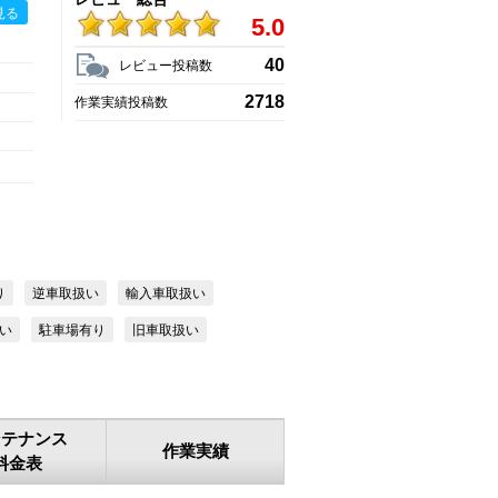
見る
5.0
40
レビュー投稿数
2718
作業実績投稿数
り
逆車取扱い
輸入車取扱い
い
駐車場有り
旧車取扱い
ンテナンス
作業実績
料金表