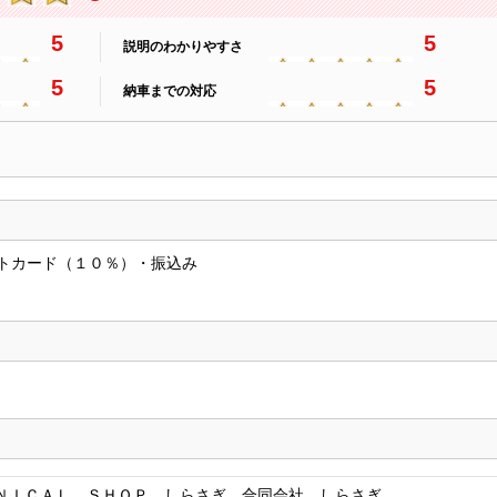
5
5
説明のわかりやすさ
5
5
納車までの対応
トカード（１０％）・振込み
ＮＩＣＡＬ ＳＨＯＰ しらさぎ 合同会社 しらさぎ