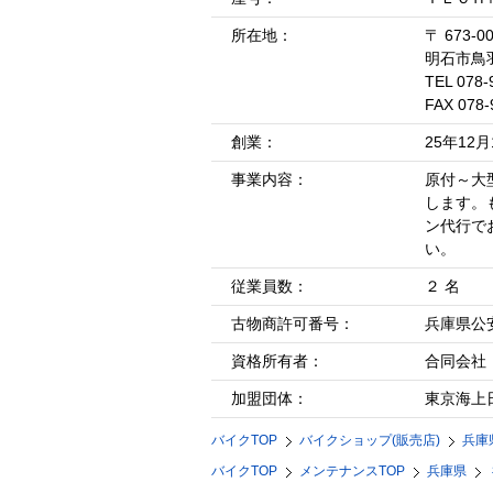
所在地：
〒 673-0
明石市鳥
TEL 078-
FAX 078-
創業：
25年12月
事業内容：
原付～大
します。
ン代行で
い。
従業員数：
２ 名
古物商許可番号：
兵庫県公
資格所有者：
合同会社
加盟団体：
東京海上
バイクTOP
バイクショップ(販売店)
兵庫
バイクTOP
メンテナンスTOP
兵庫県