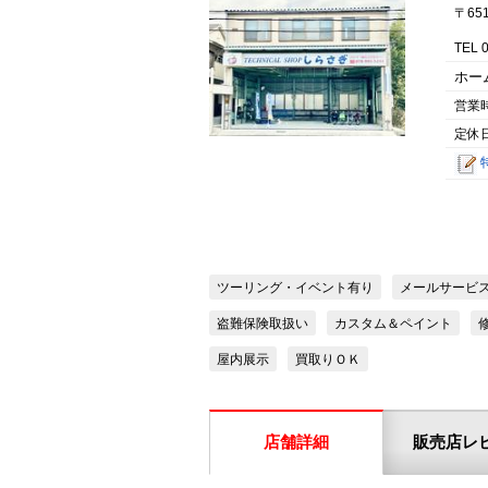
〒65
TEL 
ホー
営業
定休
ツーリング・イベント有り
メールサービ
盗難保険取扱い
カスタム＆ペイント
屋内展示
買取りＯＫ
店舗詳細
販売店レ