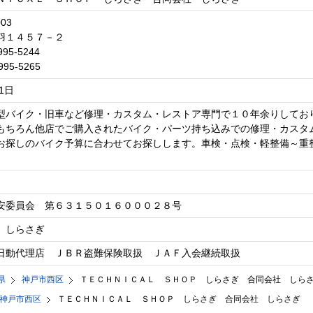
003
羽１４５７－２
995-5244
995-5265
1日
型バイク・旧車など修理・カスタム・レストア専門で１０年余りしてお
もちろん他店でご購入されたバイク・パーツ持ち込みでの修理・カスタ
お探しのバイク予算に合わせてお探しします。車検・点検・軽整備～重
安委員会 第６３１５０１６０００２８号
 しらさぎ
日動代理店 ＪＢＲ盗難保険取扱 ＪＡＦ入会継続取扱
県
神戸市西区
ＴＥＣＨＮＩＣＡＬ ＳＨＯＰ しらさぎ 合同会社 しら
神戸市西区
ＴＥＣＨＮＩＣＡＬ ＳＨＯＰ しらさぎ 合同会社 しらさぎ