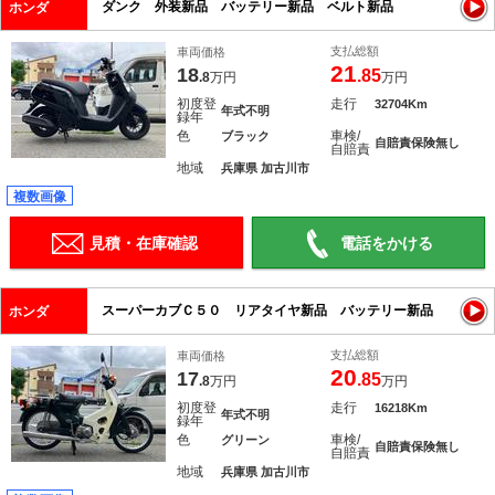
ダンク 外装新品 バッテリー新品 ベルト新品
ホンダ
支払総額
車両価格
21
18
.85
.8
万円
万円
初度登
走行
32704Km
年式不明
録年
色
車検/
ブラック
自賠責保険無し
自賠責
地域
兵庫県 加古川市
複数画像
見積・在庫確認
電話をかける
スーパーカブＣ５０ リアタイヤ新品 バッテリー新品
ホンダ
支払総額
車両価格
20
17
.85
.8
万円
万円
初度登
走行
16218Km
年式不明
録年
色
車検/
グリーン
自賠責保険無し
自賠責
地域
兵庫県 加古川市