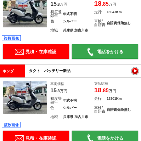
18
15
.85
.8
万円
万円
初度登
走行
18543Km
年式不明
録年
色
車検/
シルバー
自賠責保険無し
自賠責
地域
兵庫県 加古川市
複数画像
見積・在庫確認
電話をかける
タクト バッテリー新品
ホンダ
支払総額
車両価格
18
15
.85
.8
万円
万円
初度登
走行
13301Km
年式不明
録年
色
車検/
シルバー
自賠責保険無し
自賠責
地域
兵庫県 加古川市
複数画像
見積・在庫確認
電話をかける