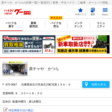
原チャや かつらの在庫一覧(一覧表示)｜新車・中古バイク・二輪車・オートバイ情報なら【グーバイク(GooBike)】
バイクを
新車
バイクを
メンテ
コミュ
探す
販売店
売る
ナンス
ニティ
原チャや かつら
地図を見る
〒 675-0067 兵庫県加古川市加古川町河原１９９－９
営業時間: ８：３０〜１８：００
定休日: 毎週木曜日・第1水曜日
特定商取引法の表記