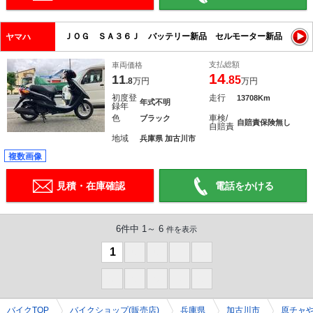
ＪＯＧ ＳＡ３６Ｊ バッテリー新品 セルモーター新品
ヤマハ
支払総額
車両価格
14
11
.85
.8
万円
万円
初度登
走行
13708Km
年式不明
録年
色
車検/
ブラック
自賠責保険無し
自賠責
地域
兵庫県 加古川市
複数画像
見積・在庫確認
電話をかける
6件中 1～ 6
件を表示
1
0
0
0
0
0
0
0
0
0
バイクTOP
バイクショップ(販売店)
兵庫県
加古川市
原チャ