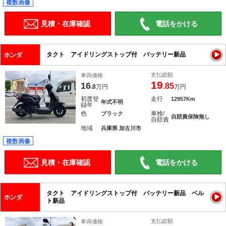
複数画像
見積・在庫確認
電話をかける
タクト アイドリングストップ付 バッテリー新品
ホンダ
支払総額
車両価格
19
16
.85
.8
万円
万円
初度登
走行
12957Km
年式不明
録年
色
車検/
ブラック
自賠責保険無し
自賠責
地域
兵庫県 加古川市
複数画像
見積・在庫確認
電話をかける
タクト アイドリングストップ付 バッテリー新品 ベル
ホンダ
ト新品
支払総額
車両価格