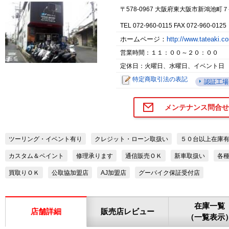
〒578-0967 大阪府東大阪市新鴻池町７
TEL 072-960-0115 FAX 072-960-0125
ホームページ：
http://www.tateaki.
営業時間：１１：００～２０：００
定休日：火曜日、水曜日、イベント日
特定商取引法の表記
認証工場
メンテナンス問合せ
ツーリング・イベント有り
クレジット・ローン取扱い
５０台以上在庫
カスタム＆ペイント
修理承ります
通信販売ＯＫ
新車取扱い
各
買取りＯＫ
公取協加盟店
AJ加盟店
グーバイク保証受付店
在庫一覧
店舗詳細
販売店レビュー
（一覧表示