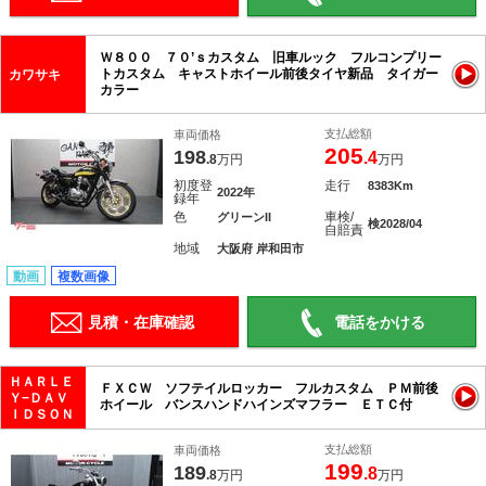
Ｗ８００ ７０’ｓカスタム 旧車ルック フルコンプリー
トカスタム キャストホイール前後タイヤ新品 タイガー
カワサキ
カラー
支払総額
車両価格
205
198
.4
.8
万円
万円
初度登
走行
8383Km
2022年
録年
色
車検/
グリーンII
検2028/04
自賠責
地域
大阪府 岸和田市
動画
複数画像
見積・在庫確認
電話をかける
ＨＡＲＬＥ
ＦＸＣＷ ソフテイルロッカー フルカスタム ＰＭ前後
Ｙ−ＤＡＶ
ホイール バンスハンドハインズマフラー ＥＴＣ付
ＩＤＳＯＮ
支払総額
車両価格
199
189
.8
.8
万円
万円