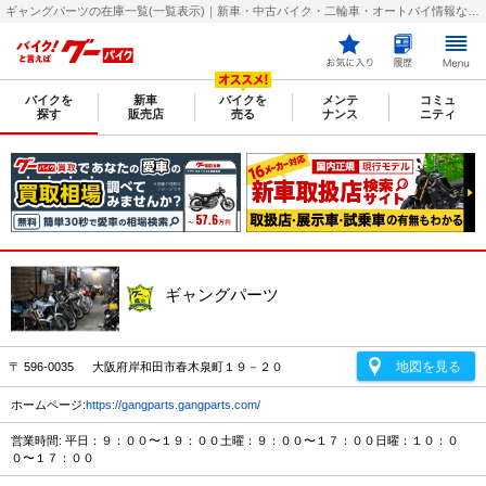
ギャングパーツの在庫一覧(一覧表示)｜新車・中古バイク・二輪車・オートバイ情報なら【グーバイク(GooBike)】
バイクを
新車
バイクを
メンテ
コミュ
探す
販売店
売る
ナンス
ニティ
ギャングパーツ
地図を見る
〒 596-0035 大阪府岸和田市春木泉町１９－２０
ホームページ:
https://gangparts.gangparts.com/
営業時間: 平日：９：００〜１９：００土曜：９：００〜１７：００日曜：１０：０
０〜１７：００