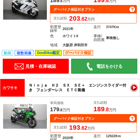
189
.8
.8
万円
万円
グーバイク保証付きプラン
203
支払総額
.62
万円
初度登
走行
3747Km
2021年
録年
色
車検/
ホワイトII
車検無し
自賠責
地域
大阪府 岸和田市
GooBike鑑定
グーバイク保証
動画
複数画像
見積・在庫確認
電話をかける
Ｎｉｎｊａ Ｈ２ ＳＸ ＳＥ＋ エンジンスライダー付
カワサキ
き フェンダーレス ＥＴＣ装備
支払総額
車両価格
189
179
.8
.8
万円
万円
グーバイク保証付きプラン
193
支払総額
.62
万円
初度登
走行
12922Km
2020年
録年