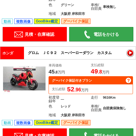
色
車検/
グリーン
車検無し
自賠責
地域
大阪府 岸和田市
GooBike鑑定
グーバイク保証
動画
複数画像
見積・在庫確認
電話をかける
グロム ＪＣ９２ スーパーローダウン カスタム
ホンダ
支払総額
車両価格
49
45
.8
.8
万円
万円
グーバイク保証付きプラン
52
支払総額
.96
万円
初度登
走行
9616Km
―
録年
色
車検/
レッド
自賠責保険無し
自賠責
地域
大阪府 岸和田市
GooBike鑑定
グーバイク保証
動画
複数画像
見積・在庫確認
電話をかける