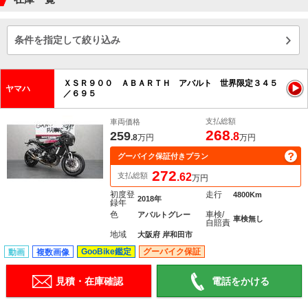
条件を指定して絞り込み
ＸＳＲ９００ ＡＢＡＲＴＨ アバルト 世界限定３４５
ヤマハ
／６９５
支払総額
車両価格
268
259
.8
.8
万円
万円
グーバイク保証付きプラン
272
支払総額
.62
万円
初度登
走行
4800Km
2018年
録年
色
車検/
アバルトグレー
車検無し
自賠責
地域
大阪府 岸和田市
GooBike鑑定
グーバイク保証
動画
複数画像
見積・在庫確認
電話をかける