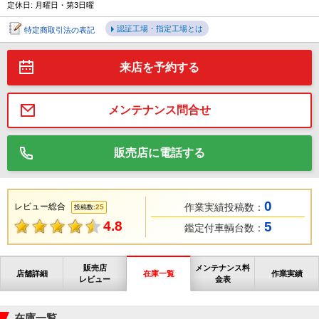
定休日: 月曜日・第3日曜
認証工場・指定工場とは
特定商取引法の表記
来店を予約する
メンテナンス問合せ
販売店に電話する
0
レビュー総合
作業実績投稿数：
25
投稿数:
4.8
5
鑑定付車輌台数：
販売店
メンテナンス料
店舗詳細
在庫一覧
作業実績
レビュー
金表
在庫一覧