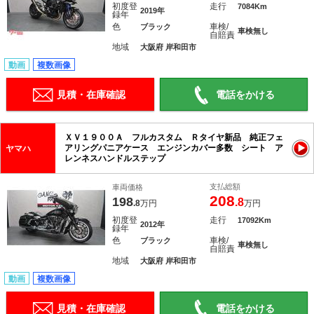
初度登
走行
7084Km
2019年
録年
色
車検/
ブラック
車検無し
自賠責
地域
大阪府 岸和田市
動画
複数画像
見積・在庫確認
電話をかける
ＸＶ１９００Ａ フルカスタム Ｒタイヤ新品 純正フェ
アリングパニアケース エンジンカバー多数 シート ア
ヤマハ
レンネスハンドルステップ
支払総額
車両価格
208
198
.8
.8
万円
万円
初度登
走行
17092Km
2012年
録年
色
車検/
ブラック
車検無し
自賠責
地域
大阪府 岸和田市
動画
複数画像
見積・在庫確認
電話をかける