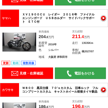
ＸＶ１９００ＣＵ レイダー ２０１６年 ファイナル
エンジンガード ＵＳＢホルダー サイドバックサポー
ヤマハ
ト ＥＴＣ付
支払総額
車両価格
211
204
.4
.8
万円
万円
初度登
走行
13535Km
2016年
録年
色
車検/
シルバー
検2027/07
自賠責
地域
大阪府 岸和田市
更新
動画
複数画像
見積・在庫確認
電話をかける
Ｗ８００ 黒豆仕様 ７０’ｓカスタム 旧車ルック フル
カワサキ
コンプリートカスタム キャストホイール前後タイヤ新品
支払総額
車両価格
196
186
.8
.8
万円
万円