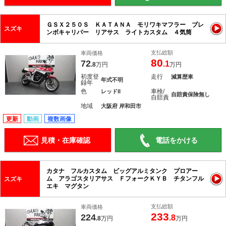
ＧＳＸ２５０Ｓ ＫＡＴＡＮＡ モリワキマフラー ブレ
スズキ
ンボキャリパー リアサス ライトカスタム ４気筒
支払総額
車両価格
80
72
.1
.8
万円
万円
初度登
走行
減算歴車
年式不明
録年
色
車検/
レッドII
自賠責保険無し
自賠責
地域
大阪府 岸和田市
更新
動画
複数画像
見積・在庫確認
電話をかける
カタナ フルカスタム ビッグアルミタンク プロアー
ム アラゴスタリアサス ＦフォークＫＹＢ チタンフル
スズキ
エキ マグタン
支払総額
車両価格
233
224
.8
.8
万円
万円