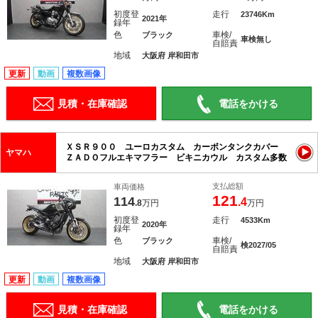
初度登
走行
23746Km
2021年
録年
色
車検/
ブラック
車検無し
自賠責
地域
大阪府 岸和田市
更新
動画
複数画像
見積・在庫確認
電話をかける
ＸＳＲ９００ ユーロカスタム カーボンタンクカバー
ヤマハ
ＺＡＤＯフルエキマフラー ビキニカウル カスタム多数
支払総額
車両価格
121
114
.4
.8
万円
万円
初度登
走行
4533Km
2020年
録年
色
車検/
ブラック
検2027/05
自賠責
地域
大阪府 岸和田市
更新
動画
複数画像
見積・在庫確認
電話をかける