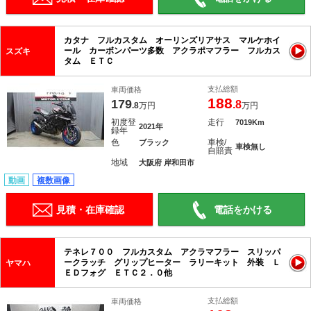
カタナ フルカスタム オーリンズリアサス マルケホイ
ール カーボンパーツ多数 アクラポマフラー フルカス
スズキ
タム ＥＴＣ
支払総額
車両価格
188
179
.8
.8
万円
万円
初度登
走行
7019Km
2021年
録年
色
車検/
ブラック
車検無し
自賠責
地域
大阪府 岸和田市
動画
複数画像
見積・在庫確認
電話をかける
テネレ７００ フルカスタム アクラマフラー スリッパ
ークラッチ グリップヒーター ラリーキット 外装 Ｌ
ヤマハ
ＥＤフォグ ＥＴＣ２．０他
支払総額
車両価格