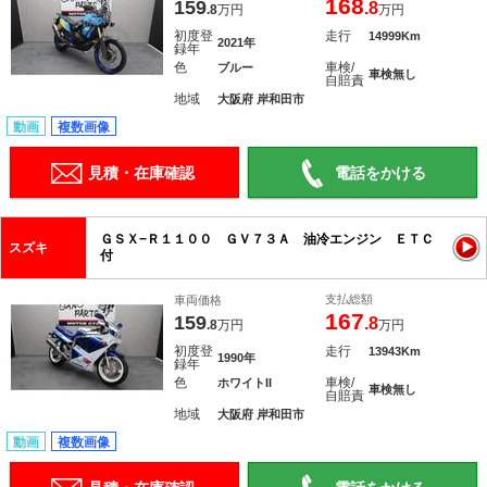
168
159
.8
.8
万円
万円
初度登
走行
14999Km
2021年
録年
色
車検/
ブルー
車検無し
自賠責
地域
大阪府 岸和田市
動画
複数画像
見積・在庫確認
電話をかける
ＧＳＸ−Ｒ１１００ ＧＶ７３Ａ 油冷エンジン ＥＴＣ
スズキ
付
支払総額
車両価格
167
159
.8
.8
万円
万円
初度登
走行
13943Km
1990年
録年
色
車検/
ホワイトII
車検無し
自賠責
地域
大阪府 岸和田市
動画
複数画像