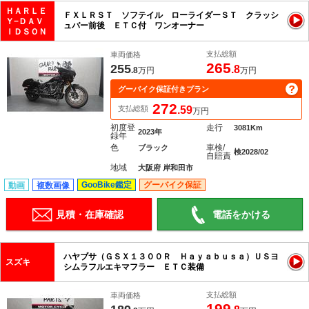
ＨＡＲＬＥ
ＦＸＬＲＳＴ ソフテイル ローライダーＳＴ クラッシ
Ｙ−ＤＡＶ
ュバー前後 ＥＴＣ付 ワンオーナー
ＩＤＳＯＮ
支払総額
車両価格
265
255
.8
.8
万円
万円
グーバイク保証付きプラン
272
支払総額
.59
万円
初度登
走行
3081Km
2023年
録年
色
車検/
ブラック
検2028/02
自賠責
地域
大阪府 岸和田市
GooBike鑑定
グーバイク保証
動画
複数画像
見積・在庫確認
電話をかける
ハヤブサ（ＧＳＸ１３００Ｒ Ｈａｙａｂｕｓａ）ＵＳヨ
スズキ
シムラフルエキマフラー ＥＴＣ装備
支払総額
車両価格
199