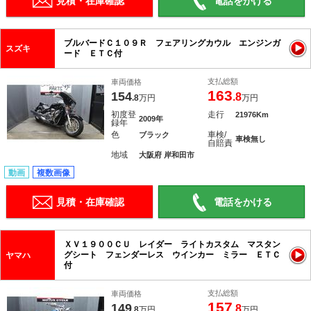
見積・在庫確認
電話をかける
ブルバードＣ１０９Ｒ フェアリングカウル エンジンガ
スズキ
ード ＥＴＣ付
支払総額
車両価格
163
154
.8
.8
万円
万円
初度登
走行
21976Km
2009年
録年
色
車検/
ブラック
車検無し
自賠責
地域
大阪府 岸和田市
動画
複数画像
見積・在庫確認
電話をかける
ＸＶ１９００ＣＵ レイダー ライトカスタム マスタン
グシート フェンダーレス ウインカー ミラー ＥＴＣ
ヤマハ
付
支払総額
車両価格
157
149
.8
.8
万円
万円