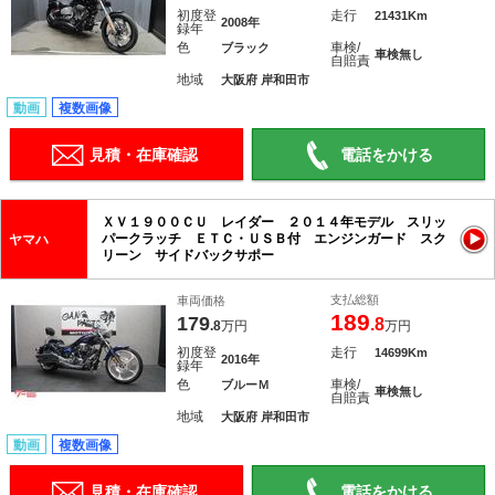
初度登
走行
21431Km
2008年
録年
色
車検/
ブラック
車検無し
自賠責
地域
大阪府 岸和田市
動画
複数画像
見積・在庫確認
電話をかける
ＸＶ１９００ＣＵ レイダー ２０１４年モデル スリッ
パークラッチ ＥＴＣ・ＵＳＢ付 エンジンガード スク
ヤマハ
リーン サイドバックサポー
支払総額
車両価格
189
179
.8
.8
万円
万円
初度登
走行
14699Km
2016年
録年
色
車検/
ブルーＭ
車検無し
自賠責
地域
大阪府 岸和田市
動画
複数画像
見積・在庫確認
電話をかける