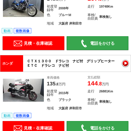
初度登
走行
19748Km
2008年
録年
色
車検/
ブルーＭ
車検無し
自賠責
地域
大阪府 岸和田市
動画
複数画像
見積・在庫確認
電話をかける
ＣＴＸ１３００ ドラレコ ナビ付 グリップヒーター
ホンダ
ＥＴＣ ドラレコ ナビ付
支払総額
車両価格
144
135
.8
.8
万円
万円
初度登
走行
26881Km
2015年
録年
色
車検/
ブラック
車検無し
自賠責
地域
大阪府 岸和田市
動画
複数画像
見積・在庫確認
電話をかける