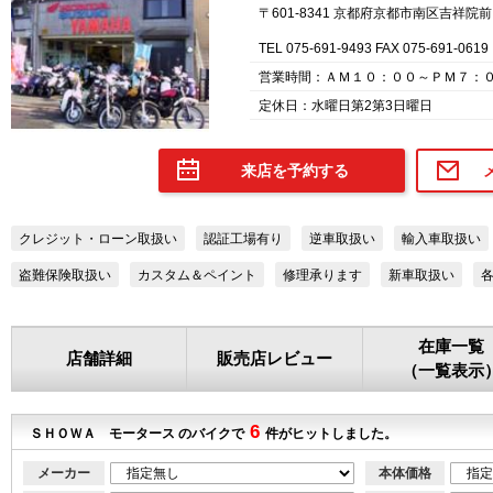
〒601-8341 京都府京都市南区吉祥院
TEL 075-691-9493 FAX 075-691-0619
営業時間：ＡＭ１０：００～ＰＭ７：
定休日：水曜日第2第3日曜日
来店を予約する
クレジット・ローン取扱い
認証工場有り
逆車取扱い
輸入車取扱い
盗難保険取扱い
カスタム＆ペイント
修理承ります
新車取扱い
在庫一覧
店舗詳細
販売店レビュー
（一覧表示
6
ＳＨＯＷＡ モータース のバイクで
件がヒットしました。
メーカー
本体価格