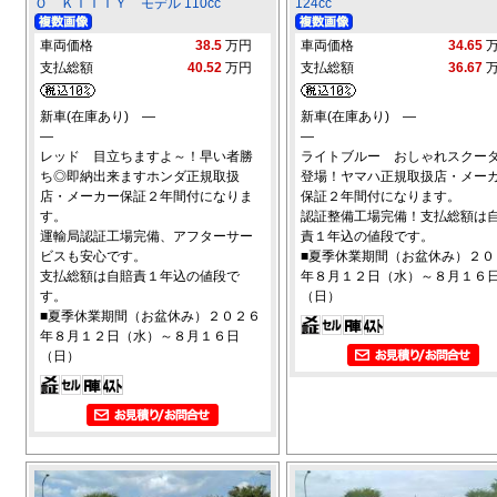
Ｏ ＫＩＴＴＹ モデル 110cc
124cc
車両価格
38.5
万円
車両価格
34.65
支払総額
40.52
万円
支払総額
36.67
新車(在庫あり) ―
新車(在庫あり) ―
―
―
レッド 目立ちますよ～！早い者勝
ライトブルー おしゃれスクー
ち◎即納出来ますホンダ正規取扱
登場！ヤマハ正規取扱店・メー
店・メーカー保証２年間付になりま
保証２年間付になります。
す。
認証整備工場完備！支払総額は
運輸局認証工場完備、アフターサー
責１年込の値段です。
ビスも安心です。
■夏季休業期間（お盆休み）２０
支払総額は自賠責１年込の値段で
年８月１２日（水）～８月１６
す。
（日）
■夏季休業期間（お盆休み）２０２６
年８月１２日（水）～８月１６日
（日）