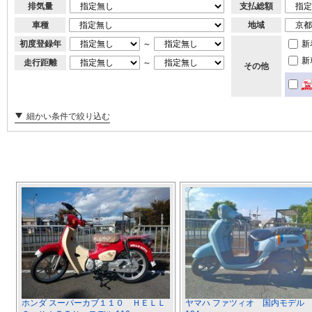
排気量
支払総額
車種
地域
初度登録年
～
新
新
走行距離
～
その他
細かい条件で絞り込む
ホンダ スーパーカブ１１０ ＨＥＬＬ
ヤマハ ファツィオ 国内モデル