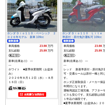
ホンダ Ｄｉｏ１１０・ベーシック ２
ホンダ Ｄｉｏ１１０ Ｌｉｔｅ
０２６年モデル 新車 109cc
準原付・原付免許運転可 109cc
車両価格
23.98
万円
車両価格
23.98
支払総額
25.99
万円
支払総額
25.99
新車(在庫あり) ―
新車(在庫あり) ―
―
―
ホワイト ■夏季休業期間（お盆休
レッド 新基準原付・原付免許
み）
可・交通ルールは原付一種と同
２０２６年８月１２日（水）～８月
す。
１６日（日）
ホンダ正規取扱店・メーカー保
年間付になります。
運輸局認証工場完備、アフター
ビスも安心です。支払総額は自
１年込の値段です。
■夏季休業期間（お盆休み）２０