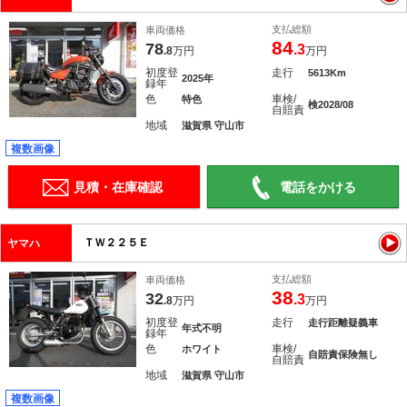
支払総額
車両価格
84
78
.3
.8
万円
万円
初度登
走行
5613Km
2025年
録年
色
車検/
特色
検2028/08
自賠責
地域
滋賀県 守山市
複数画像
見積・在庫確認
電話をかける
ＴＷ２２５Ｅ
ヤマハ
支払総額
車両価格
38
32
.3
.8
万円
万円
初度登
走行
走行距離疑義車
年式不明
録年
色
車検/
ホワイト
自賠責保険無し
自賠責
地域
滋賀県 守山市
複数画像