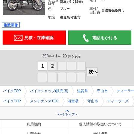
初度登
走行
―
新車 (注文販売)
録年
色
車検/
ブルー
自賠責保険無し
自賠責
地域
滋賀県 守山市
複数画像
見積・在庫確認
電話をかける
35件中 1～ 20
件を表示
1
2
0
0
0
次へ
0
0
0
0
0
バイクTOP
バイクショップ(販売店)
滋賀県
守山市
ディーラ
バイクTOP
メンテナンスTOP
滋賀県
守山市
ディーラーズ
利用規約
個人情報の取扱いについて
お問合せ
会社概要