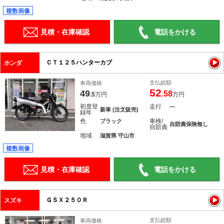
複数画像
見積・在庫確認
電話をかける
ＣＴ１２５ハンターカブ
ホンダ
支払総額
車両価格
52
49
.58
.5
万円
万円
初度登
走行
―
新車 (注文販売)
録年
色
車検/
ブラック
自賠責保険無し
自賠責
地域
滋賀県 守山市
複数画像
見積・在庫確認
電話をかける
ＧＳＸ２５０Ｒ
スズキ
支払総額
車両価格