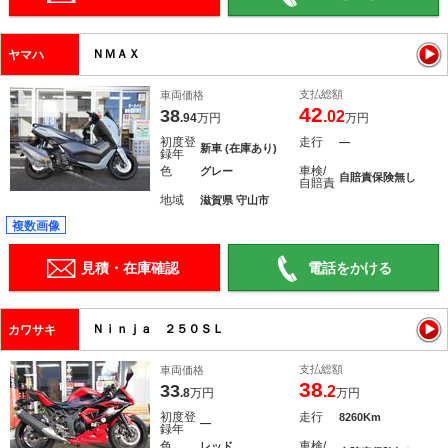
ＮＭＡＸ
ヤマハ
支払総額
車両価格
42
38
.02
.94
万円
万円
初度登
走行
―
新車 (在庫あり)
録年
色
車検/
グレー
自賠責保険無し
自賠責
地域
滋賀県 守山市
複数画像
見積・在庫確認
電話をかける
Ｎｉｎｊａ ２５０ＳＬ
カワサキ
支払総額
車両価格
38
33
.2
.8
万円
万円
初度登
走行
8260Km
―
録年
色
車検/
レッド