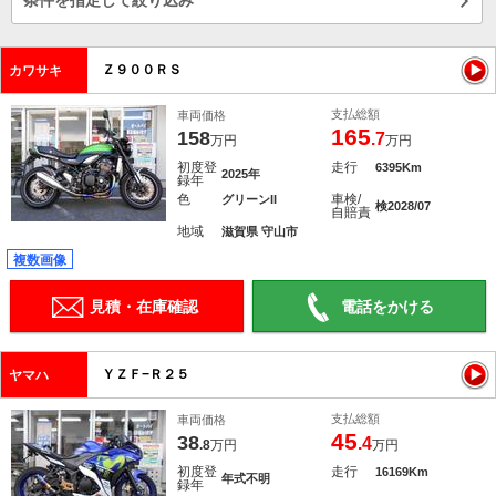
条件を指定して絞り込み
Ｚ９００ＲＳ
カワサキ
支払総額
車両価格
165
158
.7
万円
万円
初度登
走行
6395Km
2025年
録年
色
車検/
グリーンII
検2028/07
自賠責
地域
滋賀県 守山市
複数画像
見積・在庫確認
電話をかける
ＹＺＦ−Ｒ２５
ヤマハ
支払総額
車両価格
45
38
.4
.8
万円
万円
初度登
走行
16169Km
年式不明
録年