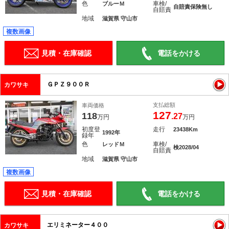
色
車検/
ブルーＭ
自賠責保険無し
自賠責
地域
滋賀県 守山市
複数画像
見積・在庫確認
電話をかける
ＧＰＺ９００Ｒ
カワサキ
支払総額
車両価格
127
118
.27
万円
万円
初度登
走行
23438Km
1992年
録年
色
車検/
レッドＭ
検2028/04
自賠責
地域
滋賀県 守山市
複数画像
見積・在庫確認
電話をかける
エリミネーター４００
カワサキ