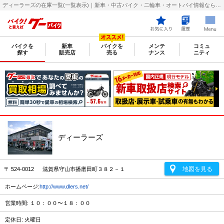
ディーラーズの在庫一覧(一覧表示)｜新車・中古バイク・二輪車・オートバイ情報なら【グーバイク(GooBike)】
バイクを
新車
バイクを
メンテ
コミュ
探す
販売店
売る
ナンス
ニティ
ディーラーズ
地図を見る
〒 524-0012 滋賀県守山市播磨田町３８２－１
ホームページ:
http://www.dlers.net/
営業時間: １０：００〜１８：００
定休日: 火曜日