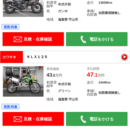
初度登
走行
13659Km
年式不明
録年
色
車検/
ガンＭ
自賠責保険無し
自賠責
地域
滋賀県 守山市
複数画像
見積・在庫確認
電話をかける
ＫＬＸ１２５
カワサキ
支払総額
車両価格
47
43
.1
.8
万円
万円
初度登
走行
1444Km
年式不明
録年
色
車検/
グリーン
自賠責保険無し
自賠責
地域
滋賀県 守山市
複数画像
見積・在庫確認
電話をかける