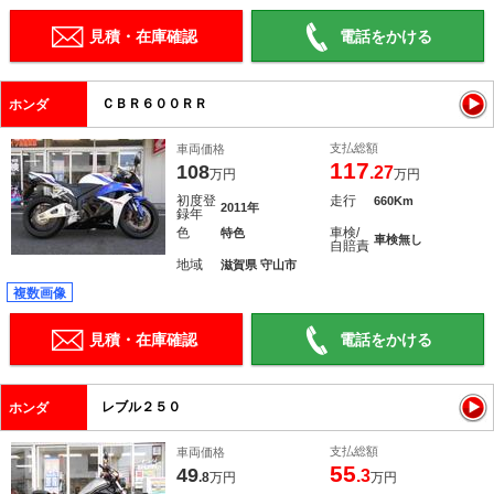
見積・在庫確認
電話をかける
ＣＢＲ６００ＲＲ
ホンダ
支払総額
車両価格
117
108
.27
万円
万円
初度登
走行
660Km
2011年
録年
色
車検/
特色
車検無し
自賠責
地域
滋賀県 守山市
複数画像
見積・在庫確認
電話をかける
レブル２５０
ホンダ
支払総額
車両価格
55
49
.3
.8
万円
万円