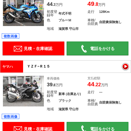
49
44
.8
.3
万円
万円
初度登
走行
128Km
年式不明
録年
色
車検/
ブルーＭ
自賠責保険無し
自賠責
地域
滋賀県 守山市
複数画像
見積・在庫確認
電話をかける
ＹＺＦ−Ｒ１５
ヤマハ
支払総額
車両価格
44
39
.22
.8
万円
万円
初度登
走行
―
新車 (在庫あり)
録年
色
車検/
ブラック
自賠責保険無し
自賠責
地域
滋賀県 守山市
複数画像
見積・在庫確認
電話をかける