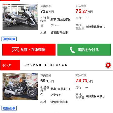
支払総額
車両価格
75
71
.37
.5
万円
万円
初度登
走行
―
新車 (注文販売)
録年
色
車検/
グレー
自賠責保険無し
自賠責
地域
滋賀県 守山市
複数画像
見積・在庫確認
電話をかける
レブル２５０ Ｅ−Ｃｌｕｔｃｈ
ホンダ
支払総額
車両価格
73
69
.73
.3
万円
万円
初度登
走行
―
新車 (在庫あり)
録年
色
車検/
ブラック
自賠責保険無し
自賠責
地域
滋賀県 守山市
複数画像