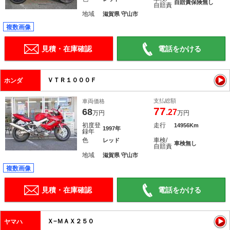
自賠責保険無し
自賠責
地域
滋賀県 守山市
複数画像
見積・在庫確認
電話をかける
ＶＴＲ１０００Ｆ
ホンダ
支払総額
車両価格
77
68
.27
万円
万円
初度登
走行
14956Km
1997年
録年
色
車検/
レッド
車検無し
自賠責
地域
滋賀県 守山市
複数画像
見積・在庫確認
電話をかける
Ｘ−ＭＡＸ２５０
ヤマハ