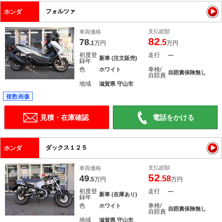
フォルツァ
ホンダ
支払総額
車両価格
82
78
.5
.1
万円
万円
初度登
走行
―
新車 (注文販売)
録年
色
車検/
ホワイト
自賠責保険無し
自賠責
地域
滋賀県 守山市
複数画像
見積・在庫確認
電話をかける
ダックス１２５
ホンダ
支払総額
車両価格
52
49
.58
.5
万円
万円
初度登
走行
―
新車 (在庫あり)
録年
色
車検/
ホワイト
自賠責保険無し
自賠責
地域
滋賀県 守山市