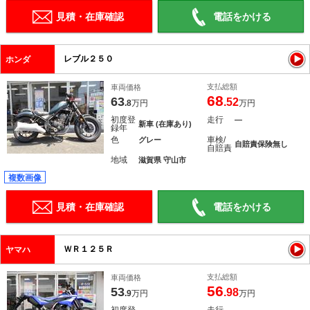
見積・在庫確認
電話をかける
レブル２５０
ホンダ
支払総額
車両価格
68
63
.52
.8
万円
万円
初度登
走行
―
新車 (在庫あり)
録年
色
車検/
グレー
自賠責保険無し
自賠責
地域
滋賀県 守山市
複数画像
見積・在庫確認
電話をかける
ＷＲ１２５Ｒ
ヤマハ
支払総額
車両価格
56
53
.98
.9
万円
万円