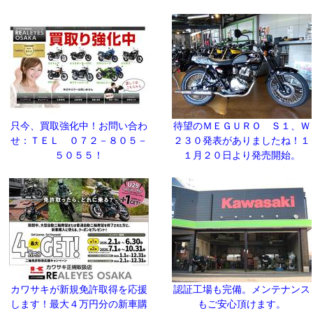
只今、買取強化中！お問い合わ
待望のＭＥＧＵＲＯ Ｓ１、Ｗ
せ：ＴＥＬ ０７２－８０５－
２３０発表がありましたね！１
５０５５！
１月２０日より発売開始。
カワサキが新規免許取得を応援
認証工場も完備。メンテナンス
します！最大４万円分の新車購
もご安心頂けます。