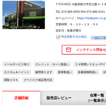
〒573-0022 大阪府枚方市宮之阪４-２
TEL 072-805-5055 FAX 072-890-5151
ホームページ：
https://realeyes.co.j
営業時間：９：３０～１９：００
定休日：毎週木曜日
特定商取引法の表記
認証工場
メンテナンス問合せ
メールサービス有り
クレジット・ローン取扱い
２４時間レスキューｻｰﾋﾞ
カスタム＆ペイント
修理承ります
新車取扱い
各種保険取扱い
買取りＯＫ
グーバイク保証受付店
在庫一覧
店舗詳細
販売店レビュー
（一覧表示