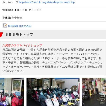
ホームページ:
http://www2.suzuki.co.jp/bikeshop/sbs-moto-top
営業時間: １０：００~２０：００
定休日: 年中無休
特定商取引法の表記
ＳＢＳモトトップ
八尾市のスズキバイクショップ
当店は国道２号線（中環）八尾市佐堂町交差点を近大方面へ西進３０ｍの所で
営業致しております。車両購入から本格チューンで、オートバイのことなら、
どんなことでもご相談ください！稀少レーサー等も多数在庫しております。新
車・中古車、各種用品の販売、チュ−ニングパーツ・メンテナンス・チューンナ
ップ・オーダーパーツ・車検・各種保険までどんな些細な事でもお気軽にお問
い合わせ下さい。