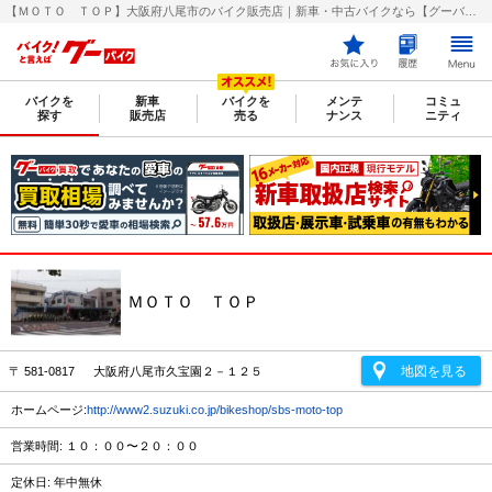
【ＭＯＴＯ ＴＯＰ】大阪府八尾市のバイク販売店｜新車・中古バイクなら【グーバイク(GooBike)】
バイクを
新車
バイクを
メンテ
コミュ
探す
販売店
売る
ナンス
ニティ
ＭＯＴＯ ＴＯＰ
地図を見る
〒 581-0817 大阪府八尾市久宝園２－１２５
ホームページ:
http://www2.suzuki.co.jp/bikeshop/sbs-moto-top
営業時間: １０：００〜２０：００
定休日: 年中無休