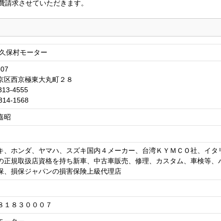
費請求させていただきます。
 久保村モーター
807
京区西京極東大丸町２８
313-4555
314-1568
嘉昭
キ、ホンダ、ヤマハ、スズキ国内４メーカー、台湾ＫＹＭＣＯ社、イタ
の正規取扱店資格を持ち新車、中古車販売、修理、カスタム、車検等、
保、損保ジャパンの損害保険上級代理店
８１８３０００７