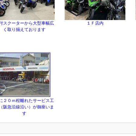
付スクーターから大型車幅広
１Ｆ店内
く取り揃えております
に２０ｍ程離れたサービス工
（阪急沿線沿い）が御座いま
す