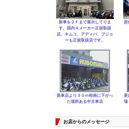
新車を２Ｆまで展示してりま
原
す。国内４メーカー正規取扱
店、キムコ、アディバ、プジョ
ーも正規取扱店です。
新車店より３０ｍ程南に下がっ
更
た場所ある中古車店
場
お店からのメッセージ