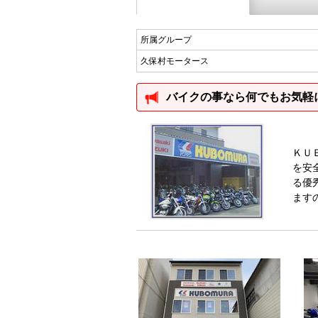
所属グループ
久保村モータース
バイクの事なら何でもお気軽
ＫＵ
を安
る優
ます