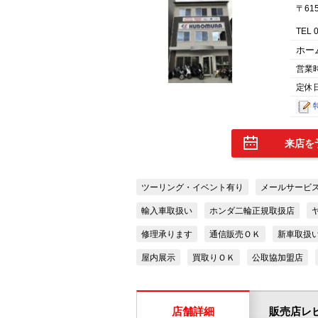
〒61
TEL 
ホー
営業
定休
来店を
ツーリング・イベント有り
メールサービ
輸入車取扱い
ホンダ二輪正規取扱店
修理承ります
通信販売ＯＫ
新車取扱
屋内展示
買取りＯＫ
公取協加盟店
店舗詳細
販売店レ