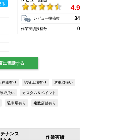
見る
4.9
34
レビュー投稿数
0
作業実績投稿数
店に電話する
上在庫有り
認証工場有り
逆車取扱い
険取扱い
カスタム＆ペイント
駐車場有り
複数店舗有り
ンテナンス
作業実績