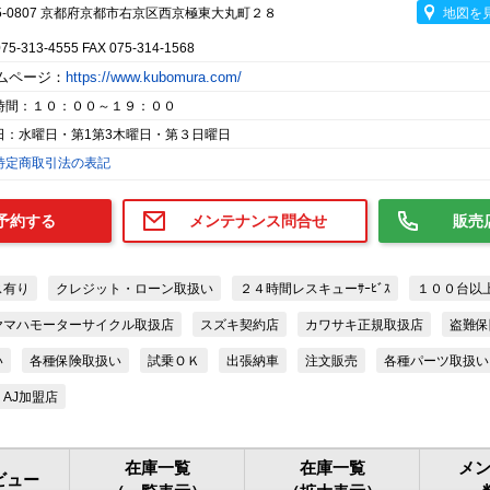
5-0807 京都府京都市右京区西京極東大丸町２８
地図を
075-313-4555 FAX 075-314-1568
ムページ：
https://www.kubomura.com/
時間：１０：００～１９：００
日：水曜日・第1第3木曜日・第３日曜日
特定商取引法の表記
予約する
メンテナンス問合せ
販売
ス有り
クレジット・ローン取扱い
２４時間レスキューｻｰﾋﾞｽ
１００台以
ヤマハモーターサイクル取扱店
スズキ契約店
カワサキ正規取扱店
盗難保
い
各種保険取扱い
試乗ＯＫ
出張納車
注文販売
各種パーツ取扱い
AJ加盟店
在庫一覧
在庫一覧
メ
ビュー