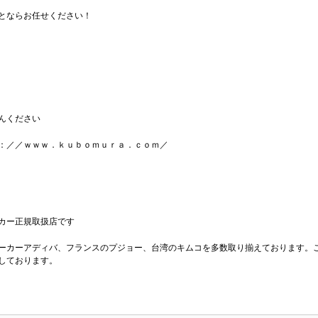
とならお任せください！
んください
：／／ｗｗｗ．ｋｕｂｏｍｕｒａ．ｃｏｍ／
カー正規取扱店です
ーカーアディバ、フランスのプジョー、台湾のキムコを多数取り揃えております。
しております。