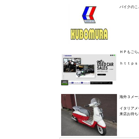
バイクのこ
ＨＰもごら
ｈｔｔｐｓ
海外３メー
イタリアメ
来店お待ち