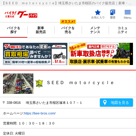
【ＳＥＥＤ ｍｏｔｏｒｃｙｃｌｅ】埼玉県さいたま市桜区のバイク販売店｜新車・中古バイクなら【グーバイク(GooBike)】
バイクを
新車
バイクを
メンテ
コミュ
探す
販売店
売る
ナンス
ニティ
ＳＥＥＤ ｍｏｔｏｒｃｙｃｌｅ
地図を見る
〒 338-0816 埼玉県さいたま市桜区塚本１０７－１
ホームページ:
https://bee-bros.com/
営業時間: １０：３０－１８：３０
定休日: 火曜日