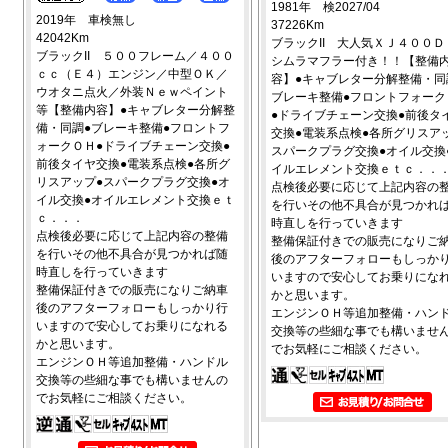
1981年 検2027/04
2019年 車検無し
37226Km
42042Km
ブラックII 大人気ＸＪ４００Ｄ
ブラックII ５００フレーム／４００
シムラマフラー付き！！【整備
ｃｃ（Ｅ４）エンジン／中型ＯＫ／
容】●キャブレター分解整備・同
ウオタニ点火／外装Ｎｅｗペイント
ブレーキ整備●フロントフォーク
等【整備内容】●キャブレター分解整
●ドライブチェーン交換●前後タ
備・同調●ブレーキ整備●フロントフ
交換●電装系点検●各所グリスア
ォークＯＨ●ドライブチェーン交換●
スパークプラグ交換●オイル交換
前後タイヤ交換●電装系点検●各所グ
イルエレメント交換ｅｔｃ．．
リスアップ●スパークプラグ交換●オ
点検後必要に応じて上記内容の
イル交換●オイルエレメント交換ｅｔ
を行いその他不具合が見つかれ
ｃ．．．
時直しを行っていきます
点検後必要に応じて上記内容の整備
整備保証付きでの販売になりご
を行いその他不具合が見つかれば随
後のアフターフォローもしっか
時直しを行っていきます
いますので安心してお乗りにな
整備保証付きでの販売になりご納車
かと思います。
後のアフターフォローもしっかり行
エンジンＯＨ等追加整備・ハン
いますので安心してお乗りになれる
交換等の些細な事でも構いませ
かと思います。
でお気軽にご相談ください。
エンジンＯＨ等追加整備・ハンドル
交換等の些細な事でも構いませんの
でお気軽にご相談ください。