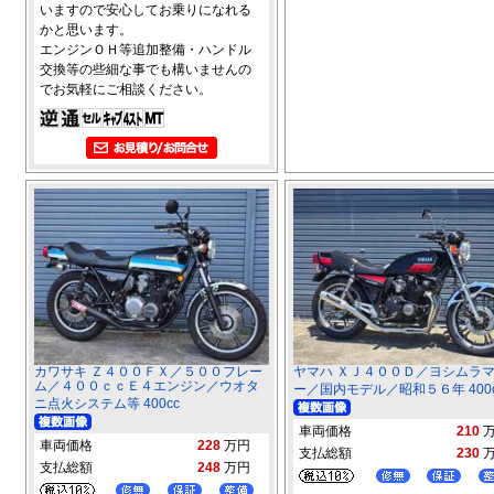
いますので安心してお乗りになれる
かと思います。
エンジンＯＨ等追加整備・ハンドル
交換等の些細な事でも構いませんの
でお気軽にご相談ください。
カワサキ Ｚ４００ＦＸ／５００フレー
ヤマハ ＸＪ４００Ｄ／ヨシムラ
ム／４００ｃｃＥ４エンジン／ウオタ
ー／国内モデル／昭和５６年 400c
ニ点火システム等 400cc
車両価格
210
車両価格
228
万円
支払総額
230
支払総額
248
万円