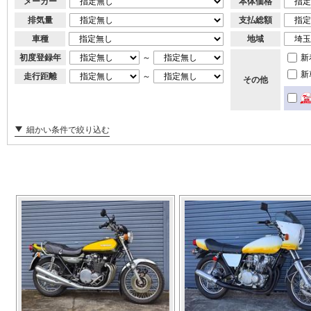
メーカー
本体価格
排気量
支払総額
車種
地域
初度登録年
～
新
新
走行距離
～
その他
細かい条件で絞り込む