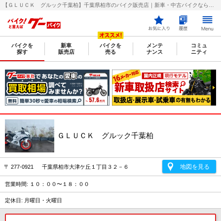
【ＧＬＵＣＫ グルック千葉柏】千葉県柏市のバイク販売店｜新車・中古バイクなら【グーバイク(GooBike)】
バイクを
新車
バイクを
メンテ
コミュ
探す
販売店
売る
ナンス
ニティ
ＧＬＵＣＫ グルック千葉柏
地図を見る
〒 277-0921 千葉県柏市大津ケ丘１丁目３２－６
営業時間: １０：００〜１８：００
定休日: 月曜日・火曜日