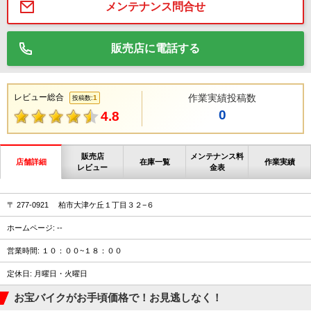
メンテナンス問合せ
販売店に電話する
レビュー総合
作業実績投稿数
1
投稿数:
0
4.8
販売店
メンテナンス料
店舗詳細
在庫一覧
作業実績
レビュー
金表
〒 277-0921 柏市大津ケ丘１丁目３２−６
ホームページ: --
営業時間: １０：００~１８：００
定休日: 月曜日・火曜日
お宝バイクがお手頃価格で！お見逃しなく！