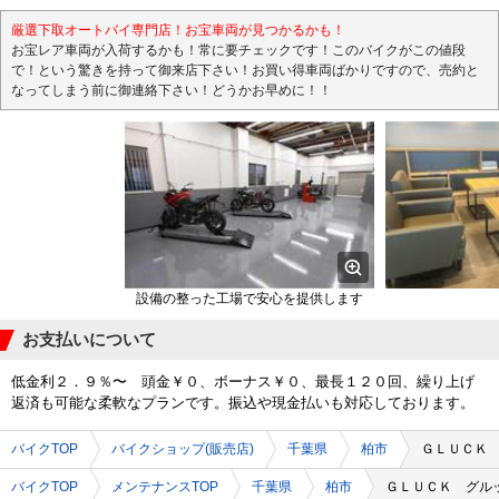
厳選下取オートバイ専門店！お宝車両が見つかるかも！
お宝レア車両が入荷するかも！常に要チェックです！このバイクがこの値段
で！という驚きを持って御来店下さい！お買い得車両ばかりですので、売約と
なってしまう前に御連絡下さい！どうかお早めに！！
設備の整った工場で安心を提供します
お支払いについて
低金利２．９％〜 頭金￥０、ボーナス￥０、最長１２０回、繰り上げ
返済も可能な柔軟なプランです。振込や現金払いも対応しております。
バイクTOP
バイクショップ(販売店)
千葉県
柏市
ＧＬＵＣＫ
バイクTOP
メンテナンスTOP
千葉県
柏市
ＧＬＵＣＫ グル