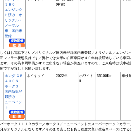
３８０
(中古)
エンジンＯ
Ｈ済み オ
リジナル・
ノーマル
車 国内未
登録
しくはお電話下さい／オリジナル／国内未登録国内未登録／オリジナル／エンジン
正マフラー状態良好です／弊社では大半の在庫車両が４０年前後経過している車両
ます、その為車両準備がすぐに出来ない場合が御座いますので、ご来店時は現車確
縮ですが宜しくお願い致します。
ホンダ ＣＢ
ネイキッド
2022年
ホワイト
35100Km
車検
４００Ｎ
II
ホーク３
国内新規登
録済み ニ
ューペイン
ト
パーホークＩＩＩＲカラー／ホーク３／ニューペイントのスーパーホークＲカラー
分がオリジナルとなります／そのまま楽しむも良し程度の良い改造車ベースにする