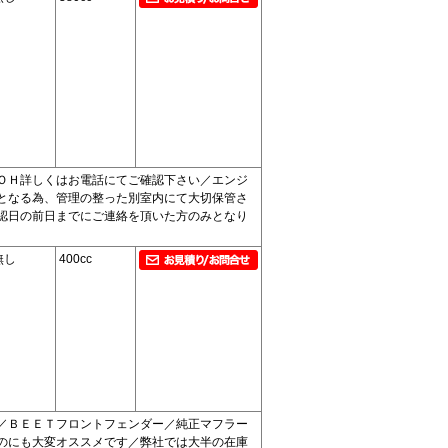
ＯＨ詳しくはお電話にてご確認下さい／エンジ
となる為、管理の整った別室内にて大切保管さ
認日の前日までにご連絡を頂いた方のみとなり
無し
400cc
／ＢＥＥＴフロントフェンダー／純正マフラー
のにも大変オススメです／弊社では大半の在庫