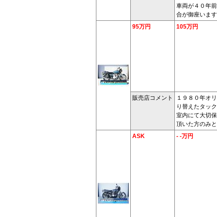
車両が４０年前
合が御座います
95万円
105万円
販売店コメント
１９８０年オリ
り替えたタック
室内にて大切保
頂いた方のみと
ASK
- -万円