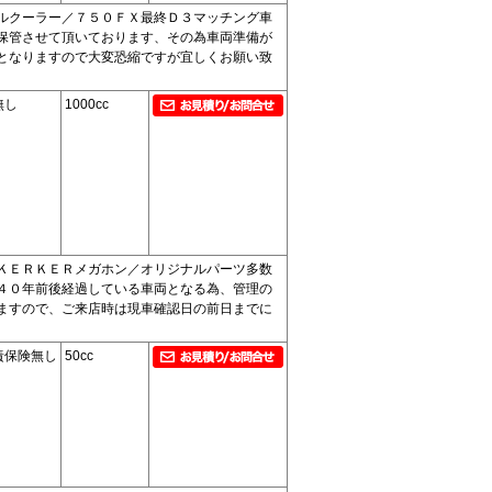
ルクーラー／７５０ＦＸ最終Ｄ３マッチング車
保管させて頂いております、その為車両準備が
となりますので大変恐縮ですが宜しくお願い致
無し
1000cc
ＫＥＲＫＥＲメガホン／オリジナルパーツ多数
４０年前後経過している車両となる為、管理の
ますので、ご来店時は現車確認日の前日までに
責保険無し
50cc