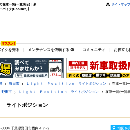
在庫一覧(一覧表示)｜新
サイトマッ
ク(GooBike)】
バイクを売る
メンテナンスを依頼する
コミュニティ
お役立ち
県
野田市
Ｌｉｇｈｔ Ｐｏｓｉｔｉｏｎ ライトポジション
在庫一覧(
野田市
Ｌｉｇｈｔ Ｐｏｓｉｔｉｏｎ ライトポジション
在庫一覧(一覧表
ｎ ライトポジション
8-0004 千葉県野田市横内４７-２
地図を