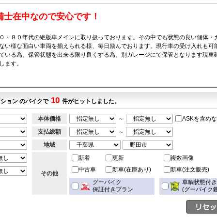
備士在中なので安心です！
０・８０年代の絶版車メインに取り扱っております。その中でも状態の良い個体・
ない様な面白い車両を揃えられる様、毎日励んでおります。現行車の受け入れも可
ている為、保管状態を出来る限り良くする為、別ガレージにて保管となります現車
します。
10
ション のバイクで
件がヒットしました。
本体価格
～
ASKを含め
支払総額
～
地域
新着
更新
複数画像
中古車
新車(在庫あり)
新車(注文販売)
その他
グーバイク
車輌状態付
保証付きプラン
(グーバイク鑑