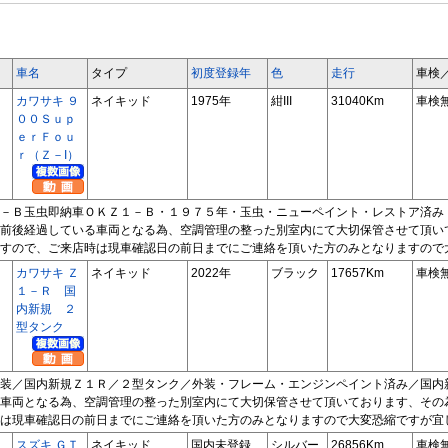
車名
タイプ
初度登録年
色
走行
車検
カワサキ ９
ネイキッド
1975年
紺III
31040Km
車検
００Ｓｕｐ
ｅｒＦｏｕ
ｒ（Ｚ－I）
－Ｂ玉虫即納車ＯＫＺ１－Ｂ・１９７５年・玉虫・ニューペイント・レストア済み
前後経過している車両となる為、空調管理の整った別室内にて大切保管させて頂い
すので、ご来店時は現車確認日の前日までにご連絡を頂いた方のみとなりますので
カワサキ Ｚ
ネイキッド
2022年
ブラック
17657Km
車検
１－Ｒ 国
内新規 ２
型タンク
装／国内新規Ｚ１Ｒ／２型タンク／外装・フレーム・エンジンペイント済み／国内
車両となる為、空調管理の整った別室内にて大切保管させて頂いております、その
は現車確認日の前日までにご連絡を頂いた方のみとなりますので大変恐縮ですが宜
スズキ ＧＴ
ネイキッド
国内未登録
シルバー
26856Km
車検