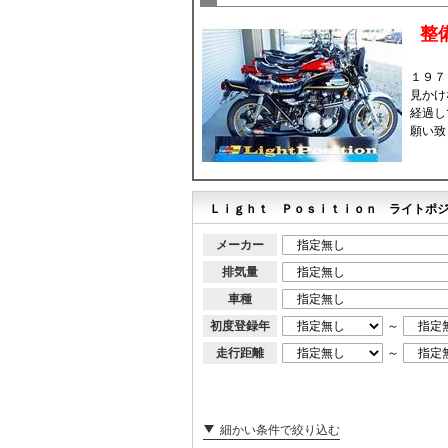
整
１９７
見かけ
経過し
願い致
Ｌｉｇｈｔ Ｐｏｓｉｔｉｏｎ ライトポジ
メーカー
排気量
車種
初度登録年
～
走行距離
～
細かい条件で絞り込む