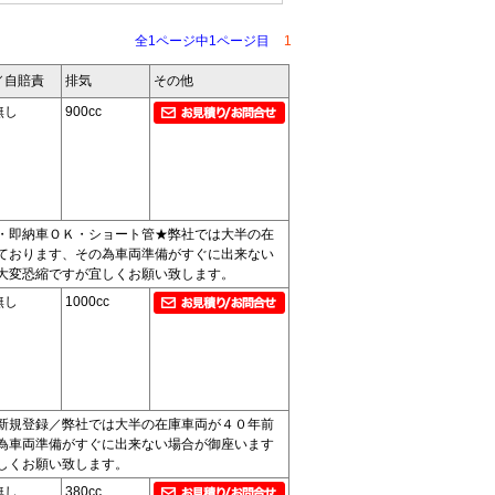
全1ページ中1ページ目
1
／自賠責
排気
その他
無し
900cc
・即納車ＯＫ・ショート管★弊社では大半の在
ております、その為車両準備がすぐに出来ない
大変恐縮ですが宜しくお願い致します。
無し
1000cc
新規登録／弊社では大半の在庫車両が４０年前
為車両準備がすぐに出来ない場合が御座います
しくお願い致します。
無し
380cc