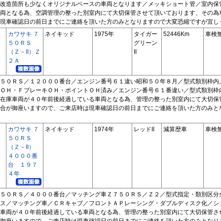
改造箇所も少なくオリジナルベースの車両となります／メッキショート管／室内保
両となる為、空調管理の整った別室内にて大切保管させて頂いております、その為
現車確認日の前日までにご連絡を頂いた方のみとなりますので大変恐縮ですが宜し
カワサキ ７
ネイキッド
1975年
タイガー
52446Km
車検
５０ＲＳ
グリーン
（Ｚ－II）Ｚ
II
２Ａ
５０ＲＳ／１２０００番台／エンジン番号６１違い昭和５０年８月／型式類別枠内
ＯＨ・ＦブレーキＯＨ・ポイントＯＨ済み／エンジン番号６１番違い／型式類別枠
在庫車両が４０年前後経過している車両となる為、管理の整った別室内にて大切保
合が御座いますので、ご来店時は現車確認日の前日までにご連絡を頂いた方のみと
カワサキ ７
ネイキッド
1974年
レッドII
減算歴車
車検
５０ＲＳ
（Ｚ－II）
４０００番
台 １９７
４年
５０ＲＳ／４０００番台／マッチング車Ｚ７５０ＲＳ／Ｚ２／型式指定・類別区分
ス／マッチング車／ＣＲキャブ／フロントＡＰレーシング・ダブルディスク化／シ
車両が４０年前後経過している車両となる為、管理の整った別室内にて大切保管さ
御座いますので、ご来店時は現車確認日の前日までにご連絡を頂いた方のみとなり