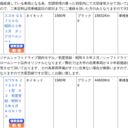
後経過している車両となる為、空調管理の整った別室内にて大切保管させて頂いて
ので、ご来店時は現車確認日の前日までにご連絡を頂いた方のみとなりますので大
スズキ ＧＳ
ネイキッド
1980年
ブラック
18832Km
車検
７５０Ｇ
II
昭和５５年
２月 タッ
クロールシ
ート
ジナルシャフトドライブ国内モデル／初度登録・昭和５５年２月／シャフトドライ
ロールシート以外オリジナルとなります／弊社では大半の在庫車両が４０年前後経
管させて頂いております、その為車両準備がすぐに出来ない場合が御座いますので
なりますので大変恐縮ですが宜しくお願い致します。
カワサキ Ｚ
ネイキッド
1980年
ブラック
44600Km
車検
７５０ＦＸ
II
－１型 Ｄ
３ 初度登
録・昭和５
５年５月
ＫＯＮＩサ
ス