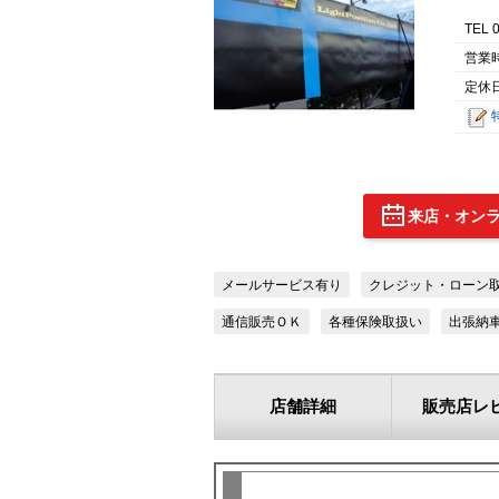
TEL 
営業
定休
来店・オン
メールサービス有り
クレジット・ローン
通信販売ＯＫ
各種保険取扱い
出張納
店舗詳細
販売店レ