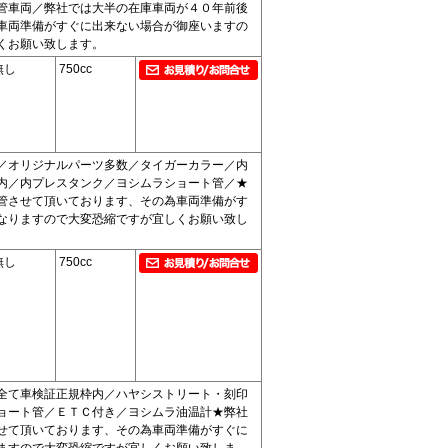
管車両／弊社では大半の在庫車両が４０年前後
車両準備がすぐに出来ない場合が御座いますの
くお願い致します。
無し
750cc
／オリジナルパーツ多数／タイガーカラー／内
内／内プレスタンク／ヨシムラショート管／★
管させて頂いております、その為車両準備がす
なりますので大変恐縮ですが宜しくお願い致し
無し
750cc
全て車検証正規枠内／ハヤシストリート・刻印
ョート管／ＥＴＣ付き／ヨシムラ油温計★弊社
せて頂いております、その為車両準備がすぐに
ますので大変恐縮ですが宜しくお願い致しま