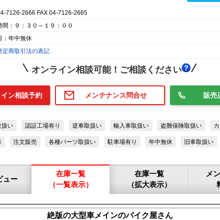
04-7126-2666 FAX 04-7126-2665
時間：９：３０～１９：００
日：年中無休
特定商取引法の表記
オンライン相談可能！ご相談ください
ライン相談予約
メンテナンス問合せ
販売
取扱い
認証工場有り
逆車取扱い
輸入車取扱い
盗難保険取扱い
カ
車
注文販売
各種パーツ取扱い
駐車場有り
年中無休
旧車取扱い
在庫一覧
在庫一覧
メ
ビュー
（一覧表示）
（拡大表示）
絶版の大型車メインのバイク屋さん