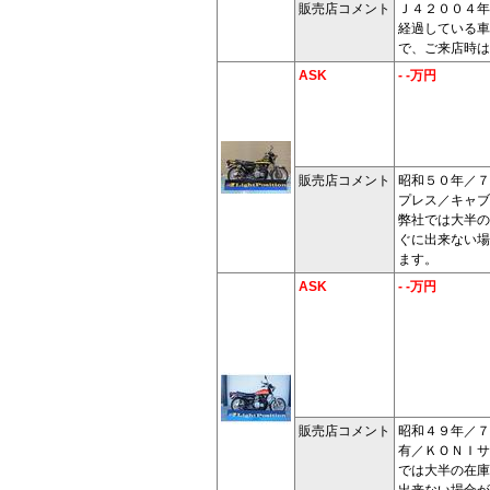
販売店コメント
Ｊ４２００４年
経過している車
で、ご来店時は
ASK
- -万円
販売店コメント
昭和５０年／７
プレス／キャブ
弊社では大半の
ぐに出来ない場
ます。
ASK
- -万円
販売店コメント
昭和４９年／７
有／ＫＯＮＩサ
では大半の在庫
出来ない場合が