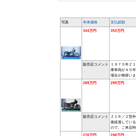
写真
本体価格
支払総額
344万円
355万円
販売店コメント
１９７５年Ｚ１
庫車両が４０年
場合が御座いま
289万円
299万円
販売店コメント
Ｚ１Ｒ／２型外
後経過している
ので、ご来店時
278万円
298万円