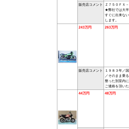
販売店コメント
Ｚ７５０ＦＸ－
★弊社では大半
すぐに出来ない
します。
243万円
263万円
販売店コメント
１９８３年／国
／そのまま乗る
整った別室内に
ご連絡を頂いた
44万円
48万円