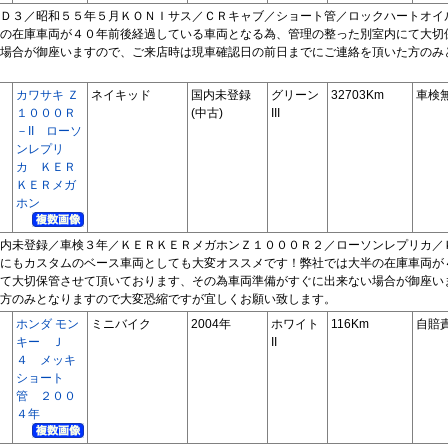
Ｄ３／昭和５５年５月ＫＯＮＩサス／ＣＲキャブ／ショート管／ロックハートオイ
の在庫車両が４０年前後経過している車両となる為、管理の整った別室内にて大切
場合が御座いますので、ご来店時は現車確認日の前日までにご連絡を頂いた方のみ
カワサキ Ｚ
ネイキッド
国内未登録
グリーン
32703Km
車検
１０００Ｒ
(中古)
III
－II ローソ
ンレプリ
カ ＫＥＲ
ＫＥＲメガ
ホン
内未登録／車検３年／ＫＥＲＫＥＲメガホンＺ１０００Ｒ２／ローソンレプリカ／
にもカスタムのベース車両としても大変オススメです！弊社では大半の在庫車両が
て大切保管させて頂いております、その為車両準備がすぐに出来ない場合が御座い
方のみとなりますので大変恐縮ですが宜しくお願い致します。
ホンダ モン
ミニバイク
2004年
ホワイト
116Km
自賠
キー Ｊ
II
４ メッキ
ショート
管 ２００
４年