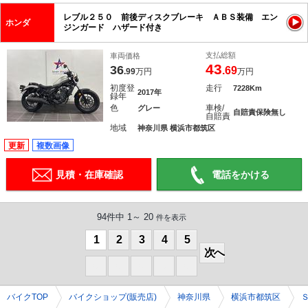
レブル２５０ 前後ディスクブレーキ ＡＢＳ装備 エン
ホンダ
ジンガード ハザード付き
支払総額
車両価格
43
36
.69
.99
万円
万円
初度登
走行
7228Km
2017年
録年
色
車検/
グレー
自賠責保険無し
自賠責
地域
神奈川県 横浜市都筑区
更新
複数画像
見積・在庫確認
電話をかける
94件中 1～ 20
件を表示
1
2
3
4
5
次へ
0
0
0
0
0
バイクTOP
バイクショップ(販売店)
神奈川県
横浜市都筑区