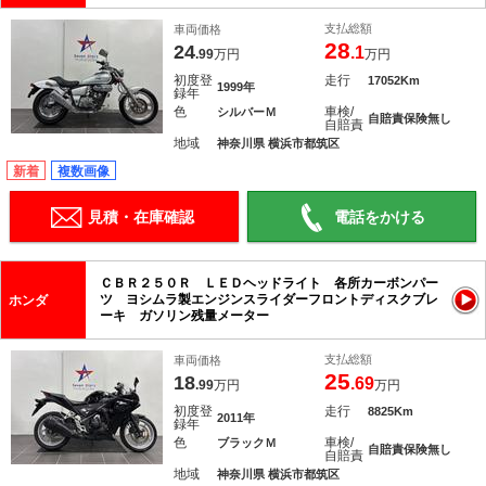
支払総額
車両価格
28
24
.1
.99
万円
万円
初度登
走行
17052Km
1999年
録年
色
車検/
シルバーＭ
自賠責保険無し
自賠責
地域
神奈川県 横浜市都筑区
新着
複数画像
見積・在庫確認
電話をかける
ＣＢＲ２５０Ｒ ＬＥＤヘッドライト 各所カーボンパー
ツ ヨシムラ製エンジンスライダーフロントディスクブレ
ホンダ
ーキ ガソリン残量メーター
支払総額
車両価格
25
18
.69
.99
万円
万円
初度登
走行
8825Km
2011年
録年
色
車検/
ブラックＭ
自賠責保険無し
自賠責
地域
神奈川県 横浜市都筑区