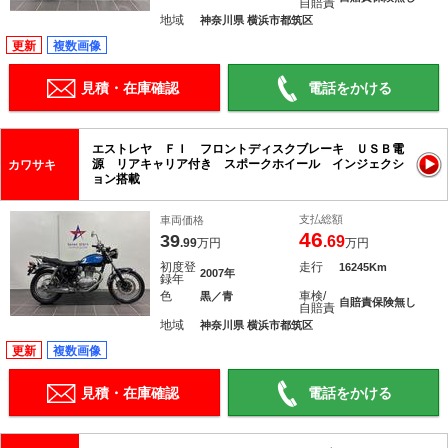
自賠責
地域
神奈川県 横浜市都筑区
更新
複数画像
見積・在庫確認
電話をかける
エストレヤ ＦＩ フロントディスクブレーキ ＵＳＢ電
源 リアキャリア付き スポークホイール インジェクシ
カワサキ
ョン搭載
支払総額
車両価格
46
39
.69
.99
万円
万円
初度登
走行
16245Km
2007年
録年
色
車検/
黒／青
自賠責保険無し
自賠責
地域
神奈川県 横浜市都筑区
更新
複数画像
見積・在庫確認
電話をかける