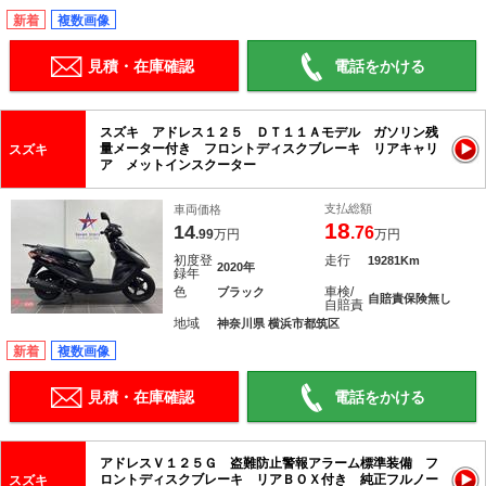
新着
複数画像
見積・在庫確認
電話をかける
スズキ アドレス１２５ ＤＴ１１Ａモデル ガソリン残
量メーター付き フロントディスクブレーキ リアキャリ
スズキ
ア メットインスクーター
支払総額
車両価格
18
14
.76
.99
万円
万円
初度登
走行
19281Km
2020年
録年
色
車検/
ブラック
自賠責保険無し
自賠責
地域
神奈川県 横浜市都筑区
新着
複数画像
見積・在庫確認
電話をかける
アドレスＶ１２５Ｇ 盗難防止警報アラーム標準装備 フ
ロントディスクブレーキ リアＢＯＸ付き 純正フルノー
スズキ