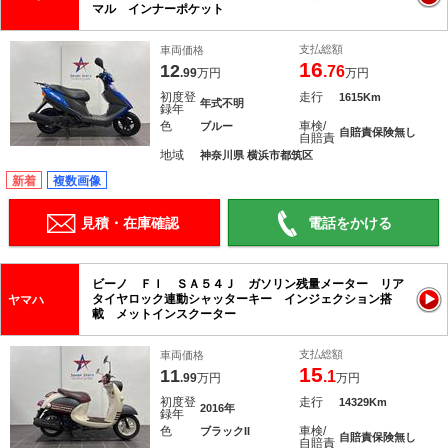
マル インナーポケット
支払総額
車両価格
16
12
.76
.99
万円
万円
初度登
走行
1615Km
年式不明
録年
色
車検/
ブルー
自賠責保険無し
自賠責
地域
神奈川県 横浜市都筑区
新着
複数画像
見積・在庫確認
電話をかける
ビーノ ＦＩ ＳＡ５４Ｊ ガソリン残量メーター リア
タイヤロック連動シャッターキー インジェクション搭
ヤマハ
載 メットインスクーター
支払総額
車両価格
15
11
.1
.99
万円
万円
初度登
走行
14329Km
2016年
録年
色
車検/
ブラックII
自賠責保険無し
自賠責