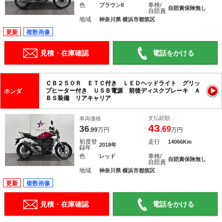
色
車検/
ブラウンII
自賠責保険無し
自賠責
地域
神奈川県 横浜市都筑区
更新
複数画像
見積・在庫確認
電話をかける
ＣＢ２５０Ｒ ＥＴＣ付き ＬＥＤヘッドライト グリッ
プヒーター付き ＵＳＢ電源 前後ディスクブレーキ Ａ
ホンダ
ＢＳ装備 リアキャリア
支払総額
車両価格
43
36
.69
.99
万円
万円
初度登
走行
14066Km
2018年
録年
色
車検/
レッド
自賠責保険無し
自賠責
地域
神奈川県 横浜市都筑区
更新
複数画像
見積・在庫確認
電話をかける