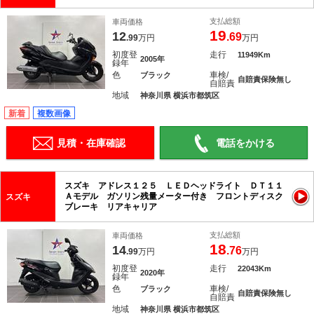
支払総額
車両価格
19
12
.69
.99
万円
万円
初度登
走行
11949Km
2005年
録年
色
車検/
ブラック
自賠責保険無し
自賠責
地域
神奈川県 横浜市都筑区
新着
複数画像
見積・在庫確認
電話をかける
スズキ アドレス１２５ ＬＥＤヘッドライト ＤＴ１１
Ａモデル ガソリン残量メーター付き フロントディスク
スズキ
ブレーキ リアキャリア
支払総額
車両価格
18
14
.76
.99
万円
万円
初度登
走行
22043Km
2020年
録年
色
車検/
ブラック
自賠責保険無し
自賠責
地域
神奈川県 横浜市都筑区