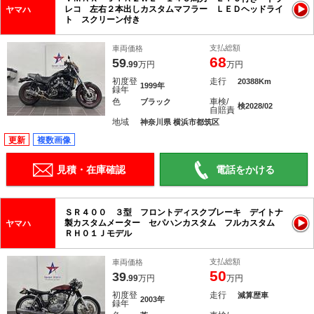
レコ 左右２本出しカスタムマフラー ＬＥＤヘッドライ
ヤマハ
ト スクリーン付き
支払総額
車両価格
68
59
.99
万円
万円
初度登
走行
20388Km
1999年
録年
色
車検/
ブラック
検2028/02
自賠責
地域
神奈川県 横浜市都筑区
更新
複数画像
見積・在庫確認
電話をかける
ＳＲ４００ ３型 フロントディスクブレーキ デイトナ
製カスタムメーター セパハンカスタム フルカスタム
ヤマハ
ＲＨ０１Ｊモデル
支払総額
車両価格
50
39
.99
万円
万円
初度登
走行
減算歴車
2003年
録年