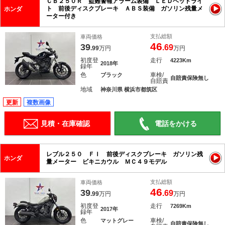
ＣＢ２５０Ｒ 盗難警報アラーム装備 ＬＥＤヘッドライ
ト 前後ディスクブレーキ ＡＢＳ装備 ガソリン残量メ
ホンダ
ーター付き
支払総額
車両価格
46
39
.69
.99
万円
万円
初度登
走行
4223Km
2018年
録年
色
車検/
ブラック
自賠責保険無し
自賠責
地域
神奈川県 横浜市都筑区
更新
複数画像
見積・在庫確認
電話をかける
レブル２５０ ＦＩ 前後ディスクブレーキ ガソリン残
ホンダ
量メーター ビキニカウル ＭＣ４９モデル
支払総額
車両価格
46
39
.69
.99
万円
万円
初度登
走行
7269Km
2017年
録年
色
車検/
マットグレー
自賠責保険無し