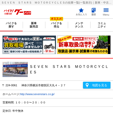
ＳＥＶＥＮ ＳＴＡＲＳ ＭＯＴＯＲＣＹＣＬＥＳの在庫一覧(一覧表示)｜新車・中古バイク・二輪車・オートバイ情報なら【グーバイク(GooBike)】
バイクを
新車
バイクを
メンテ
コミュ
探す
販売店
売る
ナンス
ニティ
ＳＥＶＥＮ ＳＴＡＲＳ ＭＯＴＯＲＣＹＣＬ
ＥＳ
地図を見る
〒 224-0061 神奈川県横浜市都筑区大丸４－２７
ホームページ:
http://www.sevenstars.co.jp/
営業時間: １０：００〜２０：００
定休日: 年中無休