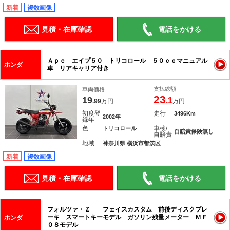
新着
複数画像
見積・在庫確認
電話をかける
Ａｐｅ エイプ５０ トリコロール ５０ｃｃマニュアル
ホンダ
車 リアキャリア付き
支払総額
車両価格
23
19
.1
.99
万円
万円
初度登
走行
3496Km
2002年
録年
色
車検/
トリコロール
自賠責保険無し
自賠責
地域
神奈川県 横浜市都筑区
新着
複数画像
見積・在庫確認
電話をかける
フォルツァ・Ｚ フェイスカスタム 前後ディスクブレ
ーキ スマートキーモデル ガソリン残量メーター ＭＦ
ホンダ
０８モデル