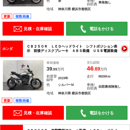
色
車検/
茶
車検無し
自賠責
地域
神奈川県 横浜市都筑区
更新
複数画像
見積・在庫確認
電話をかける
ＣＢ２５０Ｒ ＬＥＤヘッドライト シフトポジション表
ホンダ
示 前後ディスクブレーキ ＡＢＳ装備 ＵＳＢ電源装備
支払総額
車両価格
46
39
.69
.99
万円
万円
初度登
走行
9826Km
2019年
録年
色
車検/
シルバーＭ
自賠責保険無し
自賠責
地域
神奈川県 横浜市都筑区
更新
複数画像
見積・在庫確認
電話をかける