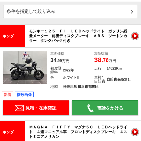
条件を指定して絞り込み
モンキー１２５ ＦＩ ＬＥＤヘッドライト ガソリン残
量メーター 前後ディスクブレーキ ＡＢＳ ツートンカ
ホンダ
ラー タンクバック付き
支払総額
車両価格
38
34
.76
.99
万円
万円
初度登
走行
14822Km
2022年
録年
色
車検/
ホワイトII
自賠責保険無し
自賠責
地域
神奈川県 横浜市都筑区
新着
複数画像
見積・在庫確認
電話をかける
ＭＡＧＮＡ ＦＩＦＴＹ マグナ５０ ＬＥＤヘッドライ
ト ４速マニュアル車 フロントディスクブレーキ ４ス
ホンダ
トミニアメリカン