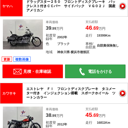
ドラッグスター２５０ フロントディスクブレーキ バッ
クレスト付きＣＣバー サイドバック ＶＧ０２Ｊ 国産
ヤマハ
アメリカン
支払総額
車両価格
46
39
.69
.99
万円
万円
初度登
走行
19399Km
2002年
録年
色
車検/
ブラック
自賠責保険無し
自賠責
地域
神奈川県 横浜市都筑区
更新
複数画像
見積・在庫確認
電話をかける
エストレヤ ＦＩ フロントディスクブレーキ タコメー
ター付き インジェクション搭載 スポークホイール ツ
カワサキ
ートンカラー
支払総額
車両価格
45
38
.69
.99
万円
万円
初度登
走行
16811Km
2012年
録年