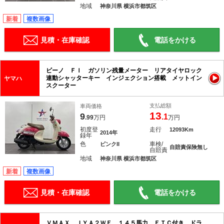
地域
神奈川県 横浜市都筑区
新着
複数画像
見積・在庫確認
電話をかける
ビーノ ＦＩ ガソリン残量メーター リアタイヤロック
連動シャッターキー インジェクション搭載 メットイン
ヤマハ
スクーター
支払総額
車両価格
13
9
.1
.99
万円
万円
初度登
走行
12093Km
2014年
録年
色
車検/
ピンクII
自賠責保険無し
自賠責
地域
神奈川県 横浜市都筑区
新着
複数画像
見積・在庫確認
電話をかける
ＶＭＡＸ ＪＹＡ２ＷＥ １４５馬力 ＥＴＣ付き ドラ