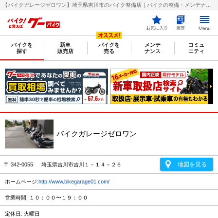
【バイクガレージゼロワン】埼玉県吉川市のバイク整備店｜バイクの整備・メンテナンス・修理店を探すなら【グーバイク(GooBike)】
バイクを
新車
バイクを
メンテ
コミュ
探す
販売店
売る
ナンス
ニティ
バイクガレージゼロワン
地図を見る
〒 342-0055 埼玉県吉川市吉川１－１４－２６
ホームページ:
http://www.bikegarage01.com/
営業時間: １０：００〜１９：００
定休日: 火曜日