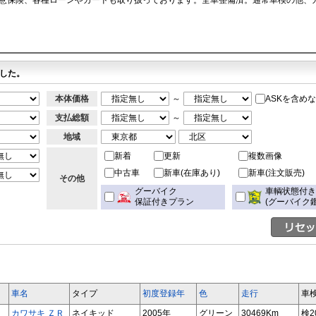
意保険、各種ローンやカードも取り扱っております。全車整備済。通常車検の他、
した。
本体価格
～
ASKを含め
支払総額
～
地域
新着
更新
複数画像
中古車
新車(在庫あり)
新車(注文販売)
その他
グーバイク
車輌状態付
保証付きプラン
(グーバイク鑑
車名
タイプ
初度登録年
色
走行
車
カワサキ ＺＲ
ネイキッド
2005年
グリーン
30469Km
検2