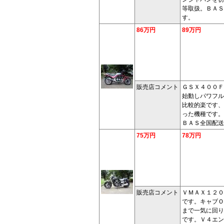
等取扱。ＢＡＳ
す。
86万円
89万円
販売店コメント
ＧＳＸ４００Ｆ
始動しパワフル
比較的楽です、
った機種です。
ＢＡＳ全国配送
75万円
78万円
販売店コメント
ＶＭＡＸ１２０
です。キャブＯ
まで一気に回り
です。Ｖ４エン