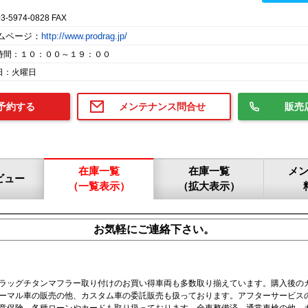
03-5974-0828 FAX
ムページ：
http://www.prodrag.jp/
時間：１０：００～１９：００
日：火曜日
予約する
メンテナンス問合せ
販売
在庫一覧
在庫一覧
メ
ビュー
（一覧表示）
（拡大表示）
お気軽にご連絡下さい。
ラッグチタンマフラー取り付けのお買い得車両も多数取り揃えています。購入後の
ーマル車の販売の他、カスタム車の委託販売も扱っております。アフターサービス