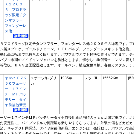
Ｘ１２００
II
Ｒ プロドラ
ッグ限定チタ
ンマフラー
フェンダーレ
ス他
Ｒプロドラッグ限定チタンマフラー、フェンダーレス他２００５年の緑黒です。プ
ン製スプロケ、ゴールドチェーン、ＬＥＤバルブ、フェンダーレスキット他交換。
動し高回転まで気持ちよく回ります。パワフルでとても軽快な走りができます。チ
バブル末期のメイドインジャパンを彷彿とします。懐かしい重低音のエンジン音も
等取扱。ＢＡＳ全国配送致します。オールペン、構造変更車検、各種カスタム、チ
ヤマハ ＦＺ２
スポーツ/レプリ
1985年
レッドII
15652Km
保2
５０フェーザ
カ
ー １７イン
チ ＭＦバッ
テリー タイ
ヤ前後他新品
ーザー１７インチＭＦバッテリータイヤ前後他新品当時のｙｓｐ店限定車です。足
た安定性に、パイプンドルで長距離も乗りやすくなってます。外装の傷もピカピカ
済。キャブＯＨ同調済。タイヤ前後他新品。エンジンは一発始動し、パワフルで高
彿とするとても希少な一台です。懐かしいジェット音も当時のまま涙ものです。絶