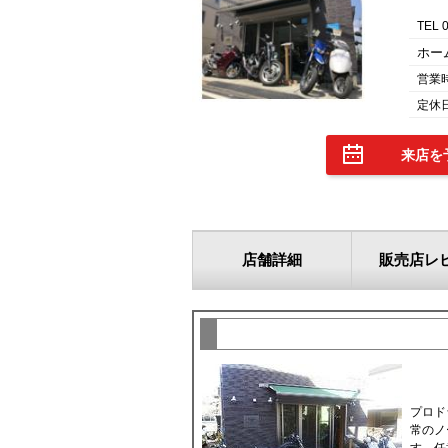
TEL 
ホー
営業
定休
来店を
店舗詳細
販売店レ
プロド
常のノ