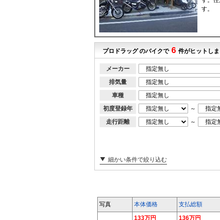
す。任
す。
6
プロドラッグ のバイクで
件がヒットしま
メーカー
排気量
車種
初度登録年
～
走行距離
～
細かい条件で絞り込む
写真
本体価格
支払総額
133万円
136万円