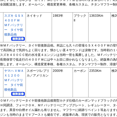
全国配送致します。オールペン、構造変更車検、各種カスタム、チタンマフラー制
スズキ ＧＳＸ
ネイキッド
1983年
ブラック
13633Km
検2
４００ＦＷ
II
ＭＦバッテリ
ー タイヤ前
後新品他
ＷＭＦバッテリー、タイヤ前後新品他。本誌にも久々の登場ＧＳＸ４００ＦＷの登
で高回転まで気持ちよく回ります。懐かしい直４サウンドは涙物です。当時初の１
スズキ４００ＣＣ初の水冷直４エンジンは当時一世を風靡しました。ＭＦバッテリ
長期保管で低走行の４００ＦＷには中々お目に掛かれなくなりました。絶版車の為
致します。オールペン、構造変更車検、各種カスタム、チタンマフラー制作、溶接
ヤマハ ＶＭＡ
スポーツ/レプリ
2000年
カーボン
2353Km
検2
Ｘ１２００
カ／アメリカン
ＭＦバッテリ
ー タイヤ前
後他新品
０ＭＦバッテリータイヤ前後他新品後期型カナダ仕様のカーボンマッドブラックの
Ｈ同調済、フォークＯＨ、ＭＦバッテリーにアップグレート、レギュレーター、タ
ます。異音や白煙オイル漏れも有りません。マフラーに錆跡リペイント等あります
ジンも当時のままでＶブーストも健在です。絶版車の為、現状での販売となります