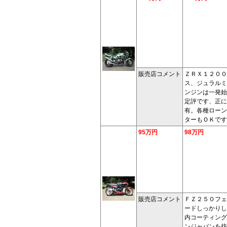
販売店コメント
ＺＲＸ１２００
ス、ジュラルミ
ンジンは一発始
定評です、正に
有。各種ローン
ターもＯＫです
95万円
98万円
販売店コメント
ＦＺ２５０フェ
ードしっかりし
内コーティング
ンジャパンを彷