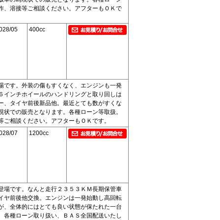
作、溶接等ご相談ください。アフターもＯＫで
028/05
400cc
場です。外装の傷もすくなく、エンジンも一発
６インチホイールのハンドリングと取り回しは
ー、タイヤ前後新品他。最近とても数がすくな
現状での販売となります。各種ローン等取扱。
等ご相談ください。アフターもＯＫです。
028/07
1200cc
登場です。なんと走行２３５３ＫＭ長期保管車
イヤ前後他交換。エンジンは一発始動し高回転
が、全体的にはとても良い状態が保たれた一台
。各種ローン取り扱い、ＢＡＳ全国配送いたし