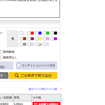
カスタム車両の構造変更車検にも実績が有りま
ない
色
車両動画
修復歴なし
き
コンディションシート付き
定)
全1ページ中1ページ目
1
検／自賠責
排気
その他
028/03
1200cc