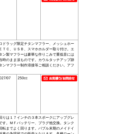
ロドラッグ限定チタンマフラー、メッシュホー
ＥＴＣ、ＵＳＢ、スマホホルダー取り付け。エ
タン製マフラーは豪華な作りこみで重低音には
当時のまま涙ものです。カウルタッチアップ跡
タンマフラー制作溶接等ご相談ください。アフ
027/07
250cc
回りは１７インチの３本スポークにアップグレ
です。ＭＦバッテリー、プラグ他交換。タンク
回転までよく回ります。バブル末期のメイドイ
版車の為現状での販売となります。各種ローン