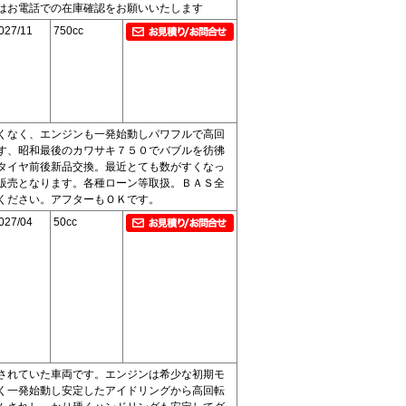
はお電話での在庫確認をお願いいたします
027/11
750cc
くなく、エンジンも一発始動しパワフルで高回
す、昭和最後のカワサキ７５０でバブルを彷彿
タイヤ前後新品交換。最近とても数がすくなっ
販売となります。各種ローン等取扱。ＢＡＳ全
ください。アフターもＯＫです。
027/04
50cc
されていた車両です。エンジンは希少な初期モ
く一発始動し安定したアイドリングから高回転