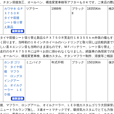
、チタン溶接加工、オールペン、構造変更車検等アフターもＯＫです。ご来店の際
カワサキ ＧＰ
ツアラー
1988年
ブラック
18355Km
検2
Ｘ７５０Ｒ
II
タイヤ前後
シート張り替
え新品
タイヤ前後シート張り替え新品ＧＰＸ７５０Ｒ実走行１８３５５ｋｍ外装の傷もす
く回ります。当時初の１６インチホイールのハンドリングと取り回しは比較的楽で
しい直４エンジン音も当時のまま涙ものです。ＭＦバッテリー、シート張り替え、
走行のＧＰＸ７５０Ｒには中々お目に掛かれなくなりました。絶版車の為現状での
。オールペン、構造変更車検、各種カスタム、チタンマフラー制作、溶接等ご相談
ホンダ ゴリ
ミニバイク
年式不明
ブラック
15010Km
保2
ラ タイヤ前
後 マフラ
ー ロングス
イングアー
ム オイルク
ーラー ＬＥ
Ｄ他
後、マフラー、ロングアーム、オイルクーラー、ＬＥＤ他カスタムゴリラ大切保管
ニュートラルランプ無し、３速オートマチックです。吸排気カスタムでとても力強