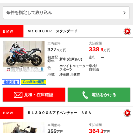
条件を指定して絞り込み
Ｍ１０００ＸＲ スタンダード
ＢＭＷ
支払総額
車両価格
338
327
.9
.9
万円
万円
初度登
走行
―
新車 (在庫あり)
録年
車検/
ホワイトＭモーター
色
―
自賠責
スポーツ
地域
埼玉県 川越市
GooBike鑑定
複数画像
見積・在庫確認
電話をかける
Ｒ１３００ＧＳアドベンチャー ＡＳＡ
ＢＭＷ
支払総額
車両価格
364
355
.3
万円
万円