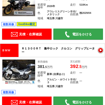
初度登
走行
510Km
2026年
録年
車検/
アウレリスグリーン
色
検2029/04
自賠責
メタリック
地域
埼玉県 川越市
GooBike鑑定
複数画像
見積・在庫確認
電話をかける
Ｒ１３００ＲＴ 集中ロック クルコン グリップヒータ
ＢＭＷ
ー
支払総額
車両価格
392
381
.5
.5
万円
万円
初度登
走行
―
新車 (在庫あり)
録年
車検/
アルピン・ホワイト
色
―
自賠責
３
地域
埼玉県 川越市
複数画像
見積・在庫確認
電話をかける