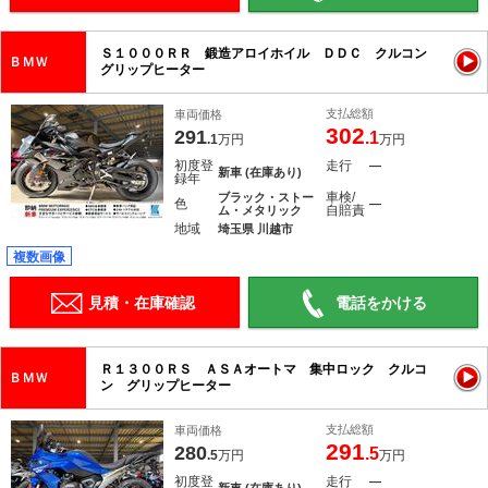
Ｓ１０００ＲＲ 鍛造アロイホイル ＤＤＣ クルコン
ＢＭＷ
グリップヒーター
支払総額
車両価格
302
291
.1
.1
万円
万円
初度登
走行
―
新車 (在庫あり)
録年
車検/
ブラック・ストー
色
―
自賠責
ム・メタリック
地域
埼玉県 川越市
複数画像
見積・在庫確認
電話をかける
Ｒ１３００ＲＳ ＡＳＡオートマ 集中ロック クルコ
ＢＭＷ
ン グリップヒーター
支払総額
車両価格
291
280
.5
.5
万円
万円
初度登
走行
―