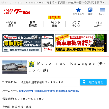
Ｍｏｔｏｒｒａｄ Ｋａｗａｇｏｅ（モトラッド川越）の在庫一覧(一覧表示)｜新車・中古バイク・二輪車・オートバイ情報なら【グーバイク(GooBike)】
バイクを
新車
バイクを
メンテ
コミュ
探す
販売店
売る
ナンス
ニティ
Ｍｏｔｏｒｒａｄ Ｋａｗａｇｏｅ（モト
ラッド川越）
地図を見る
〒 350-1124 埼玉県川越市新宿町２－１９－１０
ホームページ:
http://www.t-koshida.com/bmw-motorrad.kawagoe/
営業時間: １０：００〜１８：００
定休日: 毎週 火曜・水曜