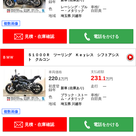
新車 (在庫あり)
録年
車検/
レーシング・ブル
色
―
自賠責
ー・メタリック
地域
埼玉県 川越市
複数画像
見積・在庫確認
電話をかける
Ｓ１０００Ｒ ツーリング Ｋｅｙレス シフトアシス
ＢＭＷ
ト クルコン
支払総額
車両価格
231
220
.1
.1
万円
万円
初度登
走行
―
新車 (在庫あり)
録年
車検/
ブラック・ストー
色
―
自賠責
ム・メタリック
地域
埼玉県 川越市
複数画像
見積・在庫確認
電話をかける