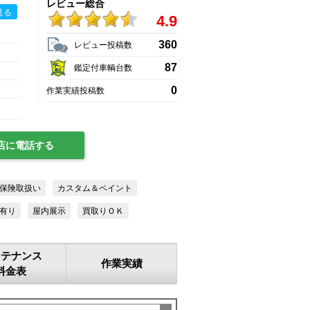
レビュー総合
見る
4.9
360
レビュー投稿数
87
鑑定付車輌台数
0
作業実績投稿数
店に電話する
保険取扱い
カスタム＆ペイント
有り
屋内展示
買取りＯＫ
ンテナンス
作業実績
料金表