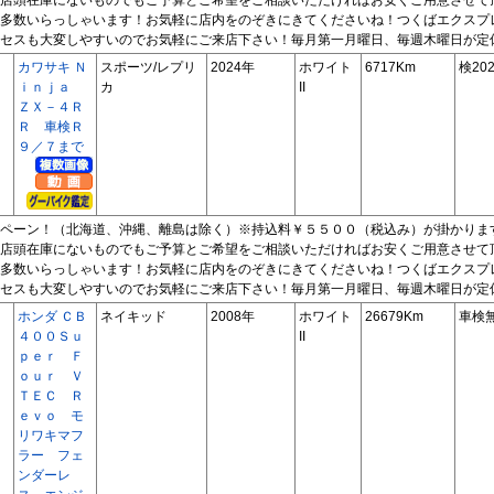
多数いらっしゃいます！お気軽に店内をのぞきにきてくださいね！つくばエクスプ
セスも大変しやすいのでお気軽にご来店下さい！毎月第一月曜日、毎週木曜日が定
カワサキ Ｎ
スポーツ/レプリ
2024年
ホワイト
6717Km
検202
ｉｎｊａ
カ
II
ＺＸ－４Ｒ
Ｒ 車検Ｒ
９／７まで
ペーン！（北海道、沖縄、離島は除く）※持込料￥５５００（税込み）が掛かりま
店頭在庫にないものでもご予算とご希望をご相談いただければお安くご用意させて
多数いらっしゃいます！お気軽に店内をのぞきにきてくださいね！つくばエクスプ
セスも大変しやすいのでお気軽にご来店下さい！毎月第一月曜日、毎週木曜日が定
ホンダ ＣＢ
ネイキッド
2008年
ホワイト
26679Km
車検
４００Ｓｕ
II
ｐｅｒ Ｆ
ｏｕｒ Ｖ
ＴＥＣ Ｒ
ｅｖｏ モ
リワキマフ
ラー フェ
ンダーレ