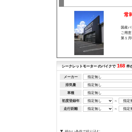
常
国産バ
ご用意
第１月
168
シークレットモーター のバイクで
件
メーカー
排気量
車種
初度登録年
～
走行距離
～
細かい条件で絞り込む