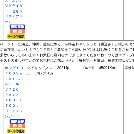
ス エンジ
ンスライダ
ー セキュ
リティアラ
ーム
ペーン！（北海道、沖縄、離島は除く）※持込料￥５５００（税込み）が掛かりま
店頭在庫にないものでもご予算とご希望をご相談いただければお安くご用意させて
多数いらっしゃいます！お気軽に店内をのぞきにきてくださいね！つくばエクスプ
セスも大変しやすいのでお気軽にご来店下さい！毎月第一月曜日、毎週木曜日が定
ホンダ ＣＢ
ネイキッド／ス
2021年
ブルーII
45091Km
車検
４００Ｓｕ
ポーツ/レプリカ
ｐｅｒ ボ
ルドール
ＶＴＥＣ
Ｒｅｖｏ
ＡＢＳ Ｅ
ＴＣ２．
０ エンジ
ンガード