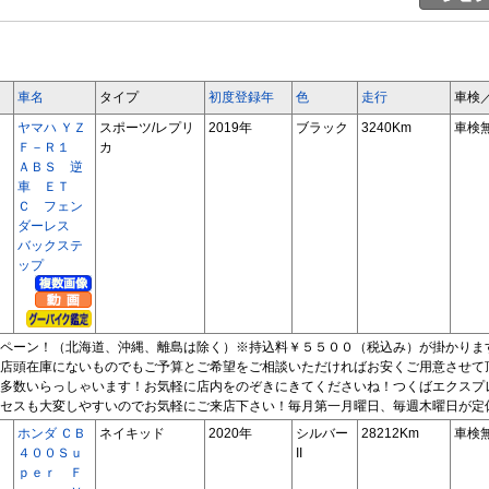
車名
タイプ
初度登録年
色
走行
車検
ヤマハ ＹＺ
スポーツ/レプリ
2019年
ブラック
3240Km
車検
Ｆ－Ｒ１
カ
ＡＢＳ 逆
車 ＥＴ
Ｃ フェン
ダーレス
バックステ
ップ
ペーン！（北海道、沖縄、離島は除く）※持込料￥５５００（税込み）が掛かりま
店頭在庫にないものでもご予算とご希望をご相談いただければお安くご用意させて
多数いらっしゃいます！お気軽に店内をのぞきにきてくださいね！つくばエクスプ
セスも大変しやすいのでお気軽にご来店下さい！毎月第一月曜日、毎週木曜日が定
ホンダ ＣＢ
ネイキッド
2020年
シルバー
28212Km
車検
４００Ｓｕ
II
ｐｅｒ Ｆ