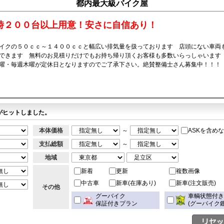
都内最大級バイク屋
時２００台以上用意！安さに自信あり！
イクの５０ｃｃ～１４００ｃｃと幅広い排気量を扱っております 店頭にない車両
できます 無料のお見積りだけでもお持ち帰り頂くお客様も多数いらっしゃいます
曜・毎週木曜が定休日となりますのでご了承下さい。絶賛整備士さん募集中！！！
がヒットしました。
本体価格
～
ASKを含め
支払総額
～
地域
新着
更新
複数画像
中古車
新車(在庫あり)
新車(注文販売)
その他
グーバイク
車輌状態付
保証付きプラン
(グーバイク鑑