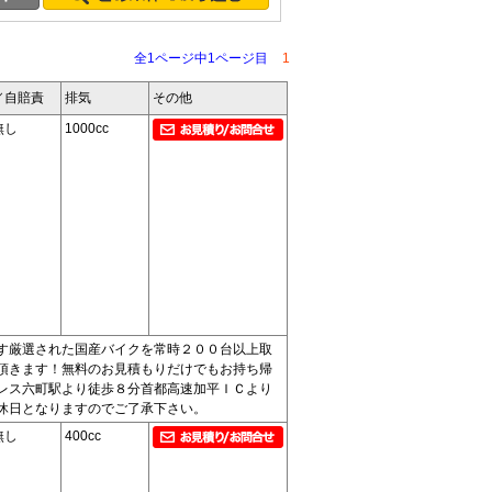
全1ページ中1ページ目
1
／自賠責
排気
その他
無し
1000cc
す厳選された国産バイクを常時２００台以上取
頂きます！無料のお見積もりだけでもお持ち帰
レス六町駅より徒歩８分首都高速加平ＩＣより
休日となりますのでご了承下さい。
無し
400cc