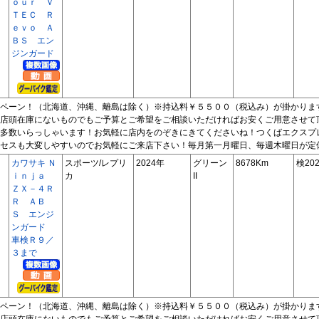
ｏｕｒ Ｖ
ＴＥＣ Ｒ
ｅｖｏ Ａ
ＢＳ エン
ジンガード
ペーン！（北海道、沖縄、離島は除く）※持込料￥５５００（税込み）が掛かりま
店頭在庫にないものでもご予算とご希望をご相談いただければお安くご用意させて
多数いらっしゃいます！お気軽に店内をのぞきにきてくださいね！つくばエクスプ
セスも大変しやすいのでお気軽にご来店下さい！毎月第一月曜日、毎週木曜日が定
カワサキ Ｎ
スポーツ/レプリ
2024年
グリーン
8678Km
検202
ｉｎｊａ
カ
II
ＺＸ－４Ｒ
Ｒ ＡＢ
Ｓ エンジ
ンガード
車検Ｒ９／
３まで
ペーン！（北海道、沖縄、離島は除く）※持込料￥５５００（税込み）が掛かりま
店頭在庫にないものでもご予算とご希望をご相談いただければお安くご用意させて