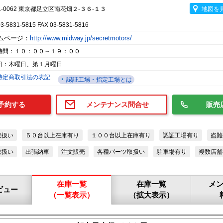
1-0062 東京都足立区南花畑２-３６-１３
地図を
03-5831-5815 FAX 03-5831-5816
ムページ：
http://www.midway.jp/secretmotors/
時間：１０：００～１９：００
日：木曜日、第１月曜日
特定商取引法の表記
認証工場・指定工場とは
予約する
メンテナンス問合せ
販売
取扱い
５０台以上在庫有り
１００台以上在庫有り
認証工場有り
盗難
取扱い
出張納車
注文販売
各種パーツ取扱い
駐車場有り
複数店舗
在庫一覧
在庫一覧
メ
ビュー
（一覧表示）
（拡大表示）