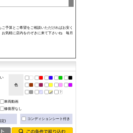
もご予算とご希望をご相談いただければお安く
 お気軽に店内をのぞきに来て下さいね 毎月
ない
色
車両動画
修復歴なし
き
コンディションシート付き
定)