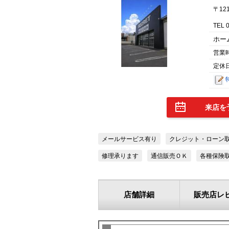
〒12
TEL 
ホー
営業
定休
来店を
メールサービス有り
クレジット・ローン
修理承ります
通信販売ＯＫ
各種保険
店舗詳細
販売店レ