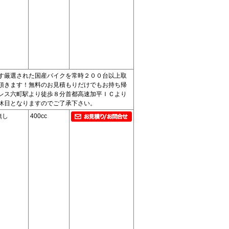
す厳選された国産バイクを常時２００台以上取
頂きます！無料のお見積もりだけでもお持ち帰
レス六町駅より徒歩８分首都高速加平ＩＣより
休日となりますのでご了承下さい。
無し
400cc