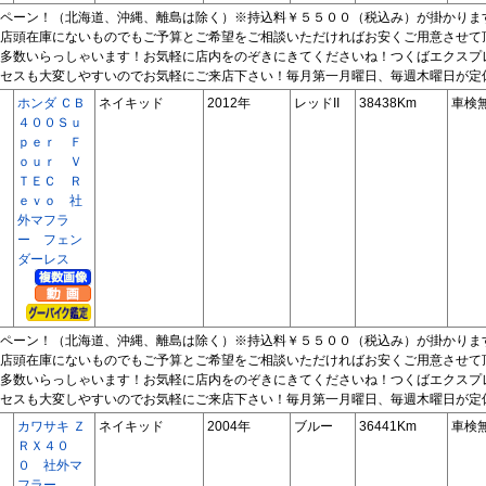
ペーン！（北海道、沖縄、離島は除く）※持込料￥５５００（税込み）が掛かりま
店頭在庫にないものでもご予算とご希望をご相談いただければお安くご用意させて
多数いらっしゃいます！お気軽に店内をのぞきにきてくださいね！つくばエクスプ
セスも大変しやすいのでお気軽にご来店下さい！毎月第一月曜日、毎週木曜日が定
ホンダ ＣＢ
ネイキッド
2012年
レッドII
38438Km
車検
４００Ｓｕ
ｐｅｒ Ｆ
ｏｕｒ Ｖ
ＴＥＣ Ｒ
ｅｖｏ 社
外マフラ
ー フェン
ダーレス
ペーン！（北海道、沖縄、離島は除く）※持込料￥５５００（税込み）が掛かりま
店頭在庫にないものでもご予算とご希望をご相談いただければお安くご用意させて
多数いらっしゃいます！お気軽に店内をのぞきにきてくださいね！つくばエクスプ
セスも大変しやすいのでお気軽にご来店下さい！毎月第一月曜日、毎週木曜日が定
カワサキ Ｚ
ネイキッド
2004年
ブルー
36441Km
車検
ＲＸ４０
０ 社外マ
フラー