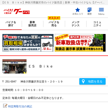
【ＥＳ Ｂｉｋｅ】神奈川県藤沢市のバイク販売店｜新車・中古バイクなら【グーバイク(GooBike)】
バイクを
新車
バイクを
メンテ
コミュ
探す
販売店
売る
ナンス
ニティ
ＥＳ Ｂｉｋｅ
地図を見る
〒 251-0047 神奈川県藤沢市辻堂５－２０－１９
営業時間: １０：００〜１９：００
定休日: 毎週火曜日・金曜日のみ不定休となります。
特定商取引法の表記