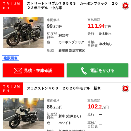
ストリートトリプル７６５ＲＳ カーボンブラック ２０
ＴＲＩＵＭ
２３年モデル 中古車
ＰＨ
支払総額
車両価格
111
99
.94
.8
万円
万円
初度登
走行
8453Km
2023年
録年
色
車検/
カーボンブラック
車検無し
自賠責
地域
新潟県 新潟市東区
複数画像
見積・在庫確認
電話をかける
ＴＲＩＵＭ
スラクストン４００ ２０２６年モデル 新車
ＰＨ
支払総額
車両価格
102
86
.2
.2
万円
万円
初度登
走行
―
新車 (在庫あり)
録年
色
車検/
ホワイト
―
自賠責