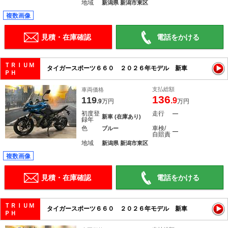
地域
新潟県 新潟市東区
複数画像
見積・在庫確認
電話をかける
ＴＲＩＵＭ
タイガースポーツ６６０ ２０２６年モデル 新車
ＰＨ
支払総額
車両価格
136
119
.9
.9
万円
万円
初度登
走行
―
新車 (在庫あり)
録年
色
車検/
ブルー
―
自賠責
地域
新潟県 新潟市東区
複数画像
見積・在庫確認
電話をかける
ＴＲＩＵＭ
タイガースポーツ６６０ ２０２６年モデル 新車
ＰＨ