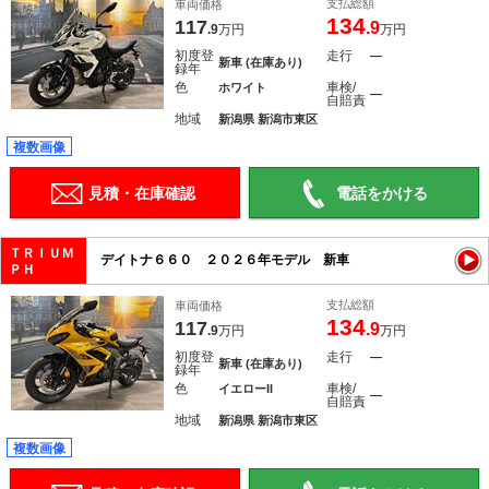
支払総額
車両価格
134
117
.9
.9
万円
万円
初度登
走行
―
新車 (在庫あり)
録年
色
車検/
ホワイト
―
自賠責
地域
新潟県 新潟市東区
複数画像
見積・在庫確認
電話をかける
ＴＲＩＵＭ
デイトナ６６０ ２０２６年モデル 新車
ＰＨ
支払総額
車両価格
134
117
.9
.9
万円
万円
初度登
走行
―
新車 (在庫あり)
録年
色
車検/
イエローII
―
自賠責
地域
新潟県 新潟市東区
複数画像