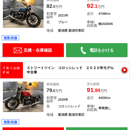
車両価格
92
82
.1
.9
万円
万円
初度登
走行
4749Km
2021年
録年
色
車検/
ブルー
検2028/06
自賠責
地域
新潟県 新潟市東区
複数画像
見積・在庫確認
電話をかける
ストリートツイン コロッシレッド ２０２０年モデル
ＴＲＩＵＭ
中古車
ＰＨ
支払総額
車両価格
91
79
.94
.8
万円
万円
初度登
走行
4425Km
2020年
録年
色
車検/
コロッシレッド
車検無し
自賠責
地域
新潟県 新潟市東区
複数画像