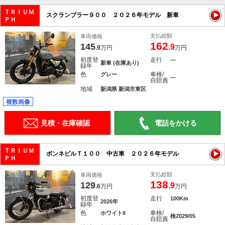
ＴＲＩＵＭ
スクランブラー９００ ２０２６年モデル 新車
ＰＨ
支払総額
車両価格
162
145
.9
.9
万円
万円
初度登
走行
―
新車 (在庫あり)
録年
色
車検/
グレー
―
自賠責
地域
新潟県 新潟市東区
複数画像
見積・在庫確認
電話をかける
ＴＲＩＵＭ
ボンネビルＴ１００ 中古車 ２０２６年モデル
ＰＨ
支払総額
車両価格
138
129
.9
.6
万円
万円
初度登
走行
100Km
2026年
録年
色
車検/
ホワイトII
検2029/05
自賠責