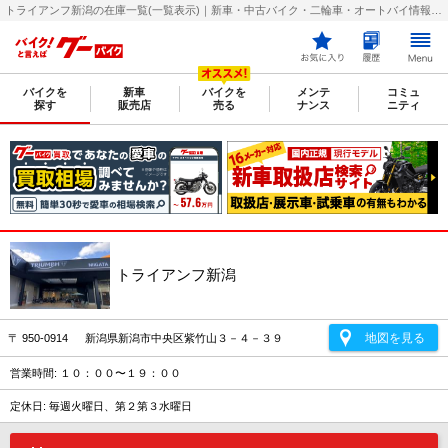
トライアンフ新潟の在庫一覧(一覧表示)｜新車・中古バイク・二輪車・オートバイ情報なら【グーバイク(GooBike)】
バイクを
新車
バイクを
メンテ
コミュ
探す
販売店
売る
ナンス
ニティ
トライアンフ新潟
地図を見る
〒 950-0914 新潟県新潟市中央区紫竹山３－４－３９
営業時間: １０：００〜１９：００
定休日: 毎週火曜日、第２第３水曜日