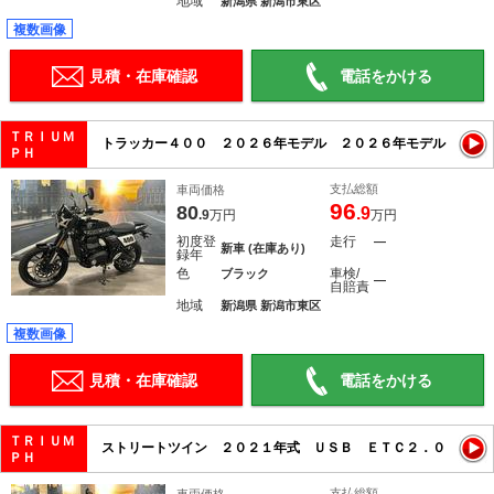
地域
新潟県 新潟市東区
複数画像
見積・在庫確認
電話をかける
ＴＲＩＵＭ
トラッカー４００ ２０２６年モデル ２０２６年モデル
ＰＨ
支払総額
車両価格
96
80
.9
.9
万円
万円
初度登
走行
―
新車 (在庫あり)
録年
色
車検/
ブラック
―
自賠責
地域
新潟県 新潟市東区
複数画像
見積・在庫確認
電話をかける
ＴＲＩＵＭ
ストリートツイン ２０２１年式 ＵＳＢ ＥＴＣ２．０
ＰＨ
支払総額