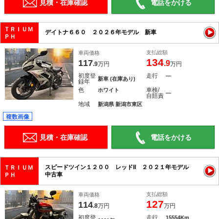
見積・在庫確認
電話をかける
ＴＲＩＵＭ
デイトナ６６０ ２０２６年モデル 新車
ＰＨ
支払総額
車両価格
134
117
.9
.9
万円
万円
初度登
走行
―
新車 (在庫あり)
録年
色
車検/
ホワイト
―
自賠責
地域
新潟県 新潟市東区
複数画像
見積・在庫確認
電話をかける
スピードツイン１２００ レッドII ２０２１年モデル
ＴＲＩＵＭ
中古車
ＰＨ
支払総額
車両価格
127
114
.8
万円
万円
初度登
走行
15554Km