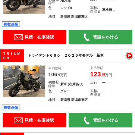
2021年
録年
色
車検/
レッドII
車検無し
自賠責
地域
新潟県 新潟市東区
複数画像
見積・在庫確認
電話をかける
ＴＲＩＵＭ
トライデント６６０ ２０２６年モデル 新車
ＰＨ
支払総額
車両価格
123
106
.9
.9
万円
万円
初度登
走行
―
新車 (在庫あり)
録年
色
車検/
グレー
―
自賠責
地域
新潟県 新潟市東区
複数画像
見積・在庫確認
電話をかける